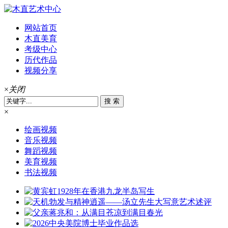
网站首页
木直美育
考级中心
历代作品
视频分享
×
关闭
×
绘画视频
音乐视频
舞蹈视频
美育视频
书法视频