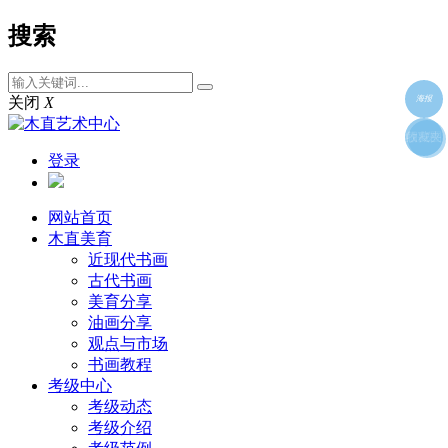
搜索
关闭
X
海报
朋友圈
收藏夹
好友
登录
网站首页
木直美育
近现代书画
古代书画
美育分享
油画分享
观点与市场
书画教程
考级中心
考级动态
考级介绍