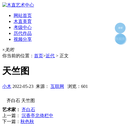
网站首页
木直美育
考级中心
海报
历代作品
视频分享
朋友圈
收藏夹
好友
×
关闭
你当前的位置：
首页
>
近代
> 正文
天竺图
小木
2022-05-23 来源：
互联网
浏览：601
齐白石 天竺图
艺术家：
齐白石
上一篇：
沉香亭北倚栏中
下一篇：
秋色秋