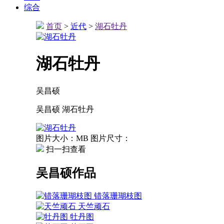
综合
首页
>
近代
>
湖石牡丹
湖石牡丹
吴昌硕
吴昌硕 湖石牡丹
图片大小：MB
图片尺寸：
扫一扫查看
吴昌硕作品
错落珊瑚枝图
天竺顽石
牡丹图