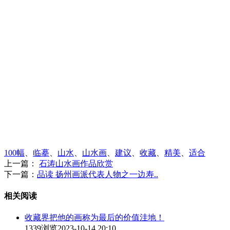
100幅
、
临摹
、
山水
、
山水画
、
建议
、
收藏
、
精美
、
适合
上一篇：
石涛山水画作品欣赏
下一篇：
品读 扬州画派代表人物之一边寿..
相关阅读
收藏界把他的画称为最后的价值洼地！
1339浏览
2023-10-14 20:10