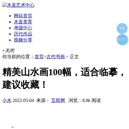
网站首页
木直美育
考级中心
海报
历代作品
视频分享
朋友圈
收藏夹
好友
×
关闭
你当前的位置：
首页
>
古代书画
> 正文
精美山水画100幅，适合临摹，
建议收藏！
小木
2022-05-04 来源：
互联网
浏览：8.8k 阅读
,,