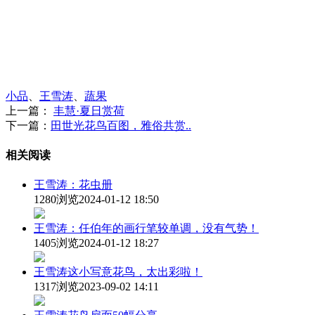
小品
、
王雪涛
、
蔬果
上一篇：
丰慧·​夏日赏荷
下一篇：
田世光花鸟百图，雅俗共赏..
相关阅读
王雪涛：花虫册
1280浏览
2024-01-12 18:50
王雪涛：任伯年的画行笔较单调，没有气势！
1405浏览
2024-01-12 18:27
王雪涛这小写意花鸟，太出彩啦！
1317浏览
2023-09-02 14:11