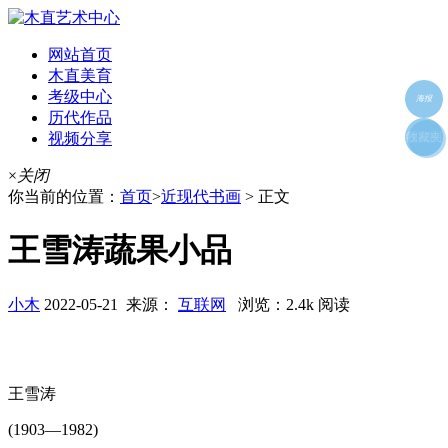
网站首页
木直美育
考级中心
海报
历代作品
视频分享
朋友圈
收藏夹
好友
×
关闭
你当前的位置：
首页
>
近现代书画
> 正文
王雪涛蔬果小品
小木
2022-05-21 来源：
互联网
浏览：2.4k 阅读
王雪涛
(1903—1982)