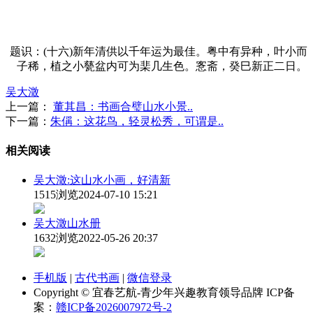
题识：(十六)新年清供以千年运为最佳。粤中有异种，叶小而
子稀，植之小甆盆内可为棐几生色。愙斋，癸巳新正二日。
吴大澂
上一篇：
董其昌：书画合璧山水小景..
下一篇：
朱偁：这花鸟，轻灵松秀，可谓是..
相关阅读
吴大澂:这山水小画，好清新
1515浏览
2024-07-10 15:21
吴大澂山水册
1632浏览
2022-05-26 20:37
手机版
|
古代书画
|
微信登录
Copyright © 宜春艺航-青少年兴趣教育领导品牌 ICP备
案：
赣ICP备2026007972号-2