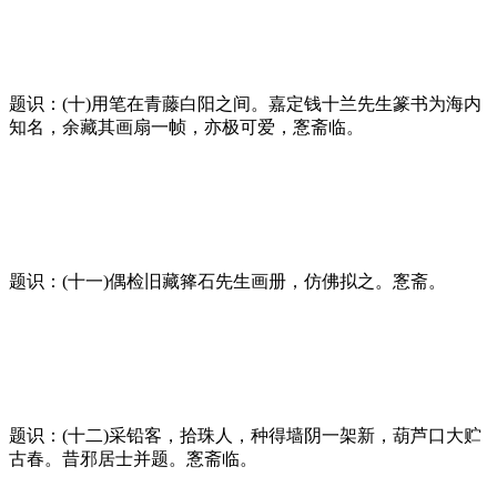
题识：(十)用笔在青藤白阳之间。嘉定钱十兰先生篆书为海内
知名，余藏其画扇一帧，亦极可爱，愙斋临。
题识：(十一)偶检旧藏箨石先生画册，仿佛拟之。愙斋。
题识：(十二)采铅客，拾珠人，种得墙阴一架新，葫芦口大贮
古春。昔邪居士并题。愙斋临。