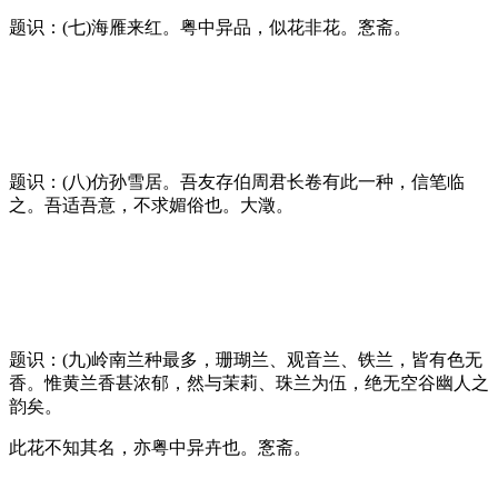
题识：(七)海雁来红。粤中异品，似花非花。愙斋。
题识：(八)仿孙雪居。吾友存伯周君长卷有此一种，信笔临
之。吾适吾意，不求媚俗也。大澂。
题识：(九)岭南兰种最多，珊瑚兰、观音兰、铁兰，皆有色无
香。惟黄兰香甚浓郁，然与茉莉、珠兰为伍，绝无空谷幽人之
韵矣。
此花不知其名，亦粤中异卉也。愙斋。