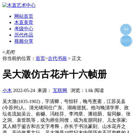
网站首页
木直美育
考级中心
海报
历代作品
视频分享
朋友圈
收藏夹
好友
×
关闭
你当前的位置：
首页
>
古代书画
> 正文
吴大澂仿古花卉十六帧册
小木
2022-05-24 来源：
互联网
浏览：1.6k 阅读
吴大澂(1835-1902)，字清卿，号恒轩，晚号愙斋，江苏吴县
(今苏州)人。清光绪间任广东、湖南巡抚。他与晚清学界、政
坛名流如吴云、俞樾、冯桂芬、李鸿章、潘祖荫、翁同龢、张
之洞、袁世凯等，或为师生同僚，或为友朋同好、儿女亲家;
其人精于鉴古和古文字考释，亦长于书法篆刻、山水花卉之
道。无论政界文坛，吴大澂是19世纪末中国历史不可忽略的人