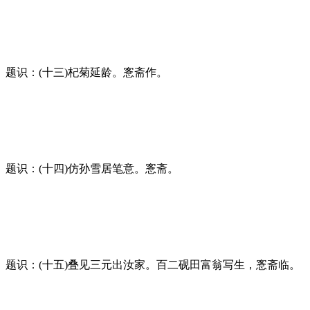
题识：(十三)杞菊延龄。愙斋作。
题识：(十四)仿孙雪居笔意。愙斋。
题识：(十五)叠见三元出汝家。百二砚田富翁写生，愙斋临。