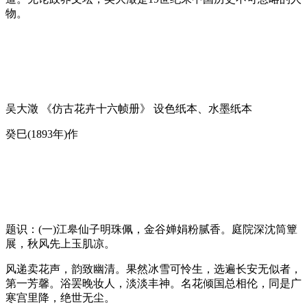
物。
吴大澂 《仿古花卉十六帧册》 设色纸本、水墨纸本
癸巳(1893年)作
题识：(一)江皋仙子明珠佩，金谷婵娟粉腻香。庭院深沈筒簟
展，秋风先上玉肌凉。
风递卖花声，韵致幽清。果然冰雪可怜生，选遍长安无似者，
第一芳馨。浴罢晚妆人，淡淡丰神。名花倾国总相伦，同是广
寒宫里降，绝世无尘。