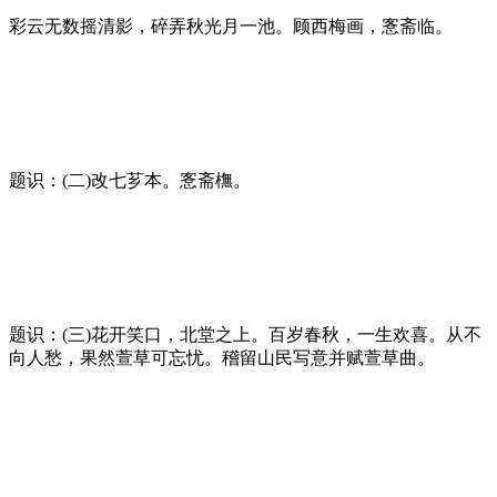
彩云无数摇清影，碎弄秋光月一池。顾西梅画，愙斋临。
题识：(二)改七芗本。愙斋橅。
题识：(三)花开笑口，北堂之上。百岁春秋，一生欢喜。从不
向人愁，果然萱草可忘忧。稽留山民写意并赋萱草曲。