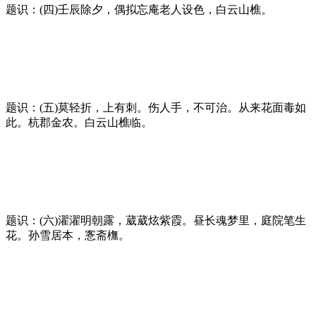
题识：(四)壬辰除夕，偶拟忘庵老人设色，白云山樵。
题识：(五)莫轻折，上有刺。伤人手，不可治。从来花面毒如
此。杭郡金农。白云山樵临。
题识：(六)濯濯明朝露，葳葳炫紫霞。昼长魂梦里，庭院笔生
花。孙雪居本，愙斋橅。