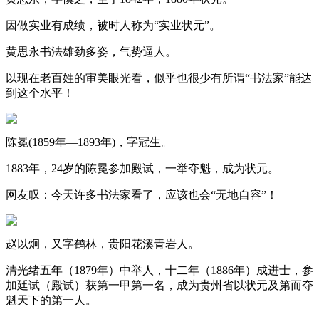
因做实业有成绩，被时人称为“实业状元”。
黄思永书法雄劲多姿，气势逼人。
以现在老百姓的审美眼光看，似乎也很少有所谓“书法家”能达
到这个水平！
陈冕(1859年—1893年)，字冠生。
1883年，24岁的陈冕参加殿试，一举夺魁，成为状元。
网友叹：今天许多书法家看了，应该也会“无地自容”！
赵以炯，又字鹤林，贵阳花溪青岩人。
清光绪五年（1879年）中举人，十二年（1886年）成进士，参
加廷试（殿试）获第一甲第一名，成为贵州省以状元及第而夺
魁天下的第一人。