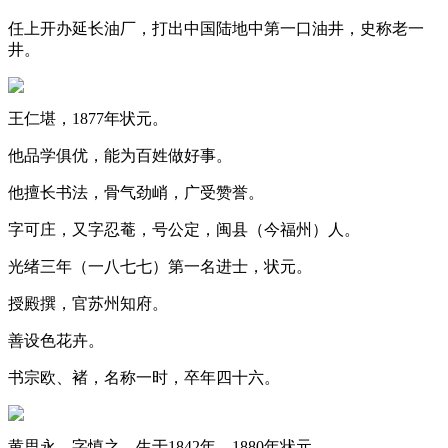
任上开办延长油厂，打出中国陆地中第一口油井，史称老一
井。
王仁堪，1877年状元。
他品学俱优，能为百姓做好事。
他擅长书法，骨气劲峭，广受赞誉。
字可庄，又字忍菴，号公定，闽县（今福州）人。
光绪三年（一八七七）第一名进士，状元。
授殿撰，官苏州知府。
善设色花卉。
书宗欧、褚，名称一时，卒年四十六。
黄思永，字慎之，生于1842年，1880年状元。