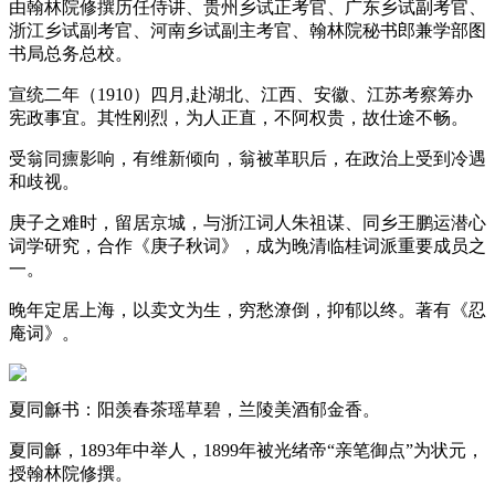
由翰林院修撰历任侍讲、贵州乡试正考官、广东乡试副考官、
浙江乡试副考官、河南乡试副主考官、翰林院秘书郎兼学部图
书局总务总校。
宣统二年（1910）四月,赴湖北、江西、安徽、江苏考察筹办
宪政事宜。其性刚烈，为人正直，不阿权贵，故仕途不畅。
受翁同癝影响，有维新倾向，翁被革职后，在政治上受到冷遇
和歧视。
庚子之难时，留居京城，与浙江词人朱祖谋、同乡王鹏运潜心
词学研究，合作《庚子秋词》，成为晚清临桂词派重要成员之
一。
晚年定居上海，以卖文为生，穷愁潦倒，抑郁以终。著有《忍
庵词》。
夏同龢书：阳羡春茶瑶草碧，兰陵美酒郁金香。
夏同龢，1893年中举人，1899年被光绪帝“亲笔御点”为状元，
授翰林院修撰。