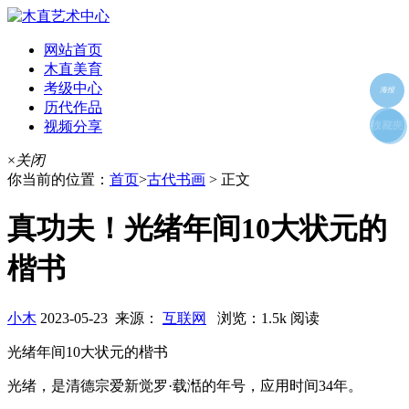
网站首页
木直美育
考级中心
海报
历代作品
视频分享
朋友圈
收藏夹
好友
×
关闭
你当前的位置：
首页
>
古代书画
> 正文
真功夫！光绪年间10大状元的
楷书
小木
2023-05-23 来源：
互联网
浏览：1.5k 阅读
光绪年间10大状元的楷书
光绪，是清德宗爱新觉罗·载湉的年号，应用时间34年。