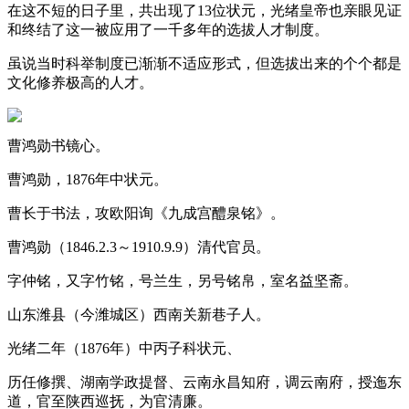
在这不短的日子里，共出现了13位状元，光绪皇帝也亲眼见证
和终结了这一被应用了一千多年的选拔人才制度。
虽说当时科举制度已渐渐不适应形式，但选拔出来的个个都是
文化修养极高的人才。
曹鸿勋书镜心。
曹鸿勋，1876年中状元。
曹长于书法，攻欧阳询《九成宫醴泉铭》。
曹鸿勋（1846.2.3～1910.9.9）清代官员。
字仲铭，又字竹铭，号兰生，另号铭帛，室名益坚斋。
山东潍县（今潍城区）西南关新巷子人。
光绪二年（1876年）中丙子科状元、
历任修撰、湖南学政提督、云南永昌知府，调云南府，授迤东
道，官至陕西巡抚，为官清廉。