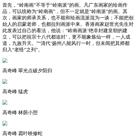
‍‍首先，“岭南画”不等于“岭南派”的画。凡广东画家的绘画作
品，可以统称为“岭南画”，但不一定就是“岭南派”的画。其
次，画家的师承关系，也不能和绘画流派混为一谈；不能把创
始人的启蒙老师，也都拉到画派中来。香港画家赵世光先生对
此发表过自己的看法，他说：“岭南画派‘绝非封建皇朝的建
立，可以把祖宗十八代都追封’，更不能象炼仙一样，一人成
道，九族升天。”“清代‘扬州八能风行一时，但未闻把其师都
归入“老怪”之列”。
高奇峰 翠光点破夕阳归
高奇峰 猛虎
高奇峰 林荫小憩
高奇峰 霜叶映修蛇