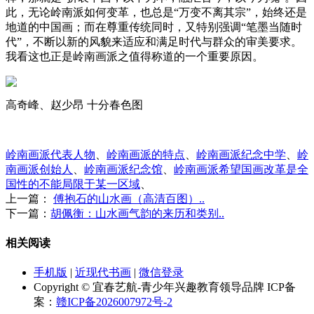
此，无论岭南派如何变革，也总是“万变不离其宗”，始终还是
地道的中国画；而在尊重传统同时，又特别强调“笔墨当随时
代”，不断以新的风貌来适应和满足时代与群众的审美要求。
我看这也正是岭南画派之值得称道的一个重要原因。
高奇峰、赵少昂 十分春色图
岭南画派代表人物
、
岭南画派的特点
、
岭南画派纪念中学
、
岭
南画派创始人
、
岭南画派纪念馆
、
岭南画派希望国画改革是全
国性的不能局限于某一区域
、
上一篇：
傅抱石的山水画（高清百图）..
下一篇：
胡佩衡：山水画气韵的来历和类别..
相关阅读
手机版
|
近现代书画
|
微信登录
Copyright © 宜春艺航-青少年兴趣教育领导品牌 ICP备
案：
赣ICP备2026007972号-2