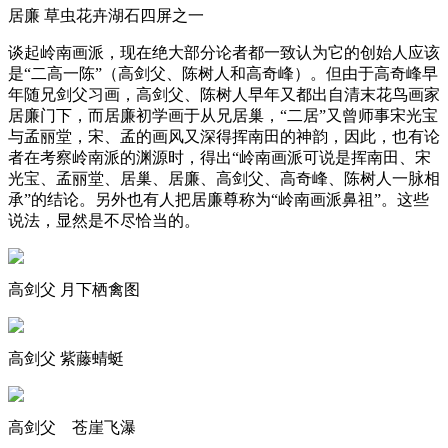
居廉 草虫花卉湖石四屏之一
谈起岭南画派，现在绝大部分论者都一致认为它的创始人应该
是“二高一陈”（高剑父、陈树人和高奇峰）。但由于高奇峰早
年随兄剑父习画，高剑父、陈树人早年又都出自清末花鸟画家
居廉门下，而居廉初学画于从兄居巢，“二居”又曾师事宋光宝
与孟丽堂，宋、孟的画风又深得挥南田的神韵，因此，也有论
者在考察岭南派的渊源时，得出“岭南画派可说是挥南田、宋
光宝、孟丽堂、居巢、居廉、高剑父、高奇峰、陈树人一脉相
承”的结论。另外也有人把居廉尊称为“岭南画派鼻祖”。这些
说法，显然是不尽恰当的。
高剑父 月下栖禽图
高剑父 紫藤蜻蜓
高剑父 苍崖飞瀑