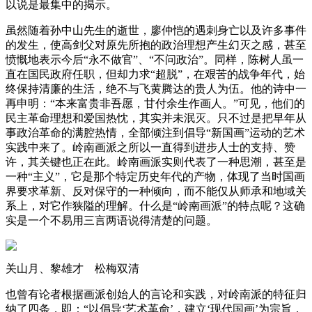
以说是最集中的揭示。
‍虽然随着孙中山先生的逝世，廖仲恺的遇刺身亡以及许多事件
的发生，使高剑父对原先所抱的政治理想产生幻灭之感，甚至
愤慨地表示今后“永不做官”、“不问政治”。同样，陈树人虽一
直在国民政府任职，但却力求“超脱”，在艰苦的战争年代，始
终保持清廉的生活，绝不与飞黄腾达的贵人为伍。他的诗中一
再申明：“本来富贵非吾愿，甘付余生作画人。”可见，他们的
民主革命理想和爱国热忱，其实并未泯灭。只不过是把早年从
事政治革命的满腔热情，全部倾注到倡导“新国画”运动的艺术
实践中来了。岭南画派之所以一直得到进步人士的支持、赞
许，其关键也正在此。岭南画派实则代表了一种思潮，甚至是
一种“主义”，它是那个特定历史年代的产物，体现了当时国画
界要求革新、反对保守的一种倾向，而不能仅从师承和地域关
系上，对它作狭隘的理解。什么是“岭南画派”的特点呢？这确
实是一个不易用三言两语说得清楚的问题。
关山月、黎雄才 松梅双清
也曾有论者根据画派创始人的言论和实践，对岭南派的特征归
纳了四条，即：“以倡导‘艺术革命’，建立‘现代国画’为宗旨，