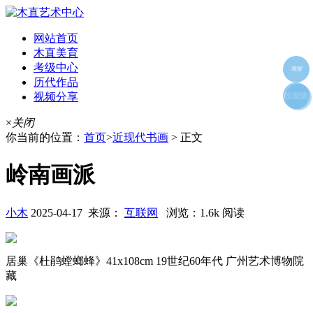
网站首页
木直美育
考级中心
海报
历代作品
视频分享
朋友圈
收藏夹
好友
×
关闭
你当前的位置：
首页
>
近现代书画
> 正文
岭南画派
小木
2025-04-17 来源：
互联网
浏览：1.6k 阅读
居巢《杜鹃螳螂蜂》41x108cm 19世纪60年代 广州艺术博物院
藏