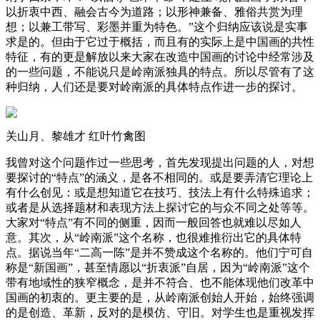
以折衷中西、融会古今为道路；以形神兼备、雅俗共赏为理
想；以兼工带写、彩墨并重为特色。”这个归纳应该说是实事
求是的。但由于它过于概括，而且有的实际上是中国画的共性
特征，有的更是解放以来大家在改造中国画的讨论中经常涉及
的一些问题，不能说只是岭南派独具的特点。所以尽管有了这
种归纳，人们还是要对岭南派的具体特点作进一步的探讨。
关山月、黎雄才 红叶竹禽图
我曾对这个问题作过一些思考，首先发现提出问题的人，对想
要探讨的“特点”的涵义，是各不相同的。或是要弄清它理论上
有什么创见：或是想知道它在技巧、技法上有什么特殊追求；
或者是从选择题材和表现方法上探讨它的与众不同之处等等。
大家对“特点”有不同的侧重，因而一般回答也就难以尽如人
意。其次，从“岭南派”这个名称，也很难推衍出它的具体特
点。据说当年“二高一陈”是并不赞成这个名称的。他们宁可自
称是“新国画”，甚至情愿以“折衷派”自居，因为“岭南派”这个
带有地域性的狭窄概念，是并不符合、也不能体现他们改革中
国画的初衷的。更主要的是，从岭南派创始人开始，始终强调
的是创造、革新，反对的是模仿、守旧。对学生也是重视发挥