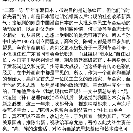
‍‍‍“二高一陈”早年东渡日本，虽说目的是进修绘画，但他们当时
首先看到的，却是日本通过明治维新以后出现的社会改革新风
气；接触到的则是中国滞留日本的一大批从事民主革命运动的
活动家们。以高剑父为例，他和廖仲恺、何香凝等革命志士朝
夕相处，过从最密，思想上受到影响是无可讳言的。所以当孙
中山先生1905年创立同盟会，高剑父、陈树人都是最早参加的
盟员。辛亥革命前后，高剑父更积极投身于一系列革命斗争，
不但担任过广东省同盟会会长职务，而且组织“暗杀团”自任团
长，在画室里秘密创造炸弹、刺杀清廷高级武官，并亲身参加
了黄花岗起义和光复广州等重大战役。他这些带有传奇色彩的
经历，在中外画家中都是罕见的。所以，作为一个画家和画派
的创始人，高剑父首先是一位民主主义的政治家、革命家，至
于他的艺术思想，显然是和他的政治理想、革命精神完全一致
的。正如他后来在《我的现代绘画观》一文中新总结的：“兄
弟追随（孙）总理作政治革命以后，就感觉到我国艺术实有革
新之必要。这三十年来，吹起号角，摇旗呐喊起来，大声疾呼
要艺术革命，......”陈树人也曾向高剑父表示：“中国画至今
日，真不可以不革命，改进之任，子为其奇，我为其正。艺术
关系国魂，推陈出新，视政治革命尤急，吾将以此为终生责任
矣。”高、陈的这些话，对岭南画派的思想基础和艺术信念可