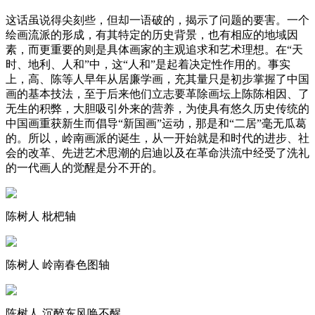
‍‍‍这话虽说得尖刻些，但却一语破的，揭示了问题的要害。一个
绘画流派的形成，有其特定的历史背景，也有相应的地域因
素，而更重要的则是具体画家的主观追求和艺术理想。在“天
时、地利、人和”中，这“人和”是起着决定性作用的。事实
上，高、陈等人早年从居廉学画，充其量只是初步掌握了中国
画的基本技法，至于后来他们立志要革除画坛上陈陈相因、了
无生的积弊，大胆吸引外来的营养，为使具有悠久历史传统的
中国画重获新生而倡导“新国画”运动，那是和“二居”毫无瓜葛
的。所以，岭南画派的诞生，从一开始就是和时代的进步、社
会的改革、先进艺术思潮的启迪以及在革命洪流中经受了洗礼
的一代画人的觉醒是分不开的。
陈树人 枇杷轴
陈树人 岭南春色图轴
陈树人 沉醉东风唤不醒