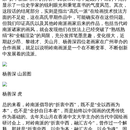
显示了一位史学家的锐利眼光和秉笔直书的气度风范。其次，
这段话的结尾部分，实则是指出“高氏一派”在绘画技术技法方
面的不足处，这在高氏早期作品中，可能确实存在这些问题。
但我们印证高氏以及其他岭南派画家后来的作品，包括当代岭
南派诸家的画风，就会发现他们在技法上已经突破了“熟纸熟
绢”和“全幅渲染”的局限，充分发挥笔墨意趣，变化很大，近
期赵少昂、黎雄才、关山月、杨善深四位老画家在广州举办的
合作画展，就足以说明岭南画派是一个在不断变革、不断创新
中发展着的流派。
杨善深 山居图
杨善深 虎
总的来看，岭南派倡导的“折衷中西”，既不是“全以西画为
本”，也不是“全抄自日本者”，而是始终以中国画的优秀传统
作为基础的。去年关山月在香港中文大学主办的当代中国绘画
研讨会上，对岭南派的“折衷中西，融汇古今”，曾作过一个解
释，那就是“折衷中西，以中为本；融汇古今，以今为魂”。因