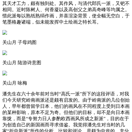
其天才工力，颇有独到处。其作风，与清代郎氏一派，又钯不
相同。近时陈树人、何香凝以及高创父之弟高奇峰等均属之。
惜此派每以熟纸熟绢作画，并喜渲染背景，使全幅无空白，于
笔墨格趣诸端，似未能发挥中土绘画之特长耳。
关山月 子母鸡图
关山月 陆游诗意图
关山月 咏梅
潘先生在六十余年前对当时“高氏一派”所下的这段评语，对我
们今天研究岭南画派还是颇有启发的。由于岭南派的几位创始
人，早年都曾留学日本，他们的画风在不同程度上受到日本画
的某种影响，原本不足为奇。但他们的目标，却不是向日本画
靠拢，而是“专努力日人参酌欧西画风所成之新派”，目的在于
为创造自己的新国画而寻求借鉴。我觉得潘先生对当时的几
家“折中新派”所作的分析、比较和评论，是颇为中肯的，充分