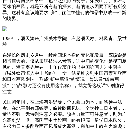
在当代岭南派画家中，也不乏类似的例子。如关山月、黎雄才
两家的画风，就是不断有新的探索、新的追求因而不断有所变
异。这种有意识地要求“变”，往往在他们的作品中形成一种新
的境界。
1960年，潘天涛来广州美术学院，右起潘天寿、林凤青、梁世
雄
在漫长的历史岁月中，岭南画派本身的变化和发展，应该说是
相当巨大的。仅从表现技法来考察，这中间的变化也是显而易
见的。潘天寿先生在二十年代著作的《中国绘画史》中附有
《域外绘画流入中土考略》一文，结尾处谈到中国画家受欧西
和日本画风影响，形成“折中新派”的情况，曾涉及“岭南画
派”（当然那时还没有使用这名称），我觉得这段话特别值得
注意——
民国初年间，在上海有洪野等，全以西画为本，而略参中法
者。在北平则有郑锦等，略带欧西风味，全为抄自日本者，力
量均不强，无特别注意之必要。较有力量而可注意者，则为广
东高剑父一派。高氏于中土绘画，略有根底，留学日本殊久，
专努力日人参酌欧西画风所成之新派，稍加中土故有之笔趣；