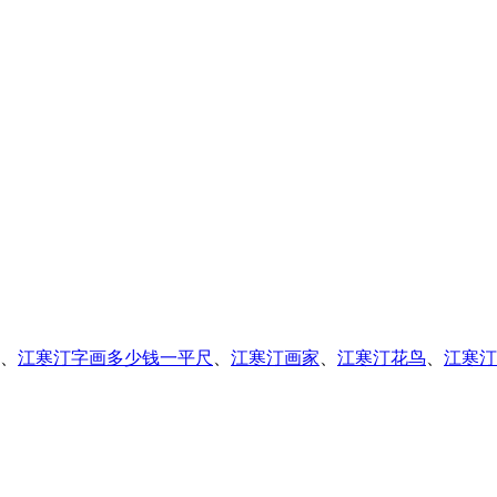
、
江寒汀字画多少钱一平尺
、
江寒汀画家
、
江寒汀花鸟
、
江寒汀