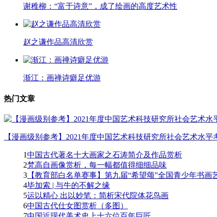
谢稚柳：“富于诗意”，成了绘画的高度艺术性
赵之谦作品高清欣赏
渐江：画禅诗癖足优游
热门文章
【漫画级别参考】2021年度中国艺术科技研究所社会艺术水平考
1
中国古代著名十大画家之石涛简介及作品赏析
2
梵高自画像赏析，每一幅都值得细细品味
3
【教育部白名单赛事】第九届“希望颂”全国青少年书画艺
4
毕加索 | 与牛的不解之缘
5
运以精心 出以妙笔：简析宋代院体花鸟画
6
中国古代仕女图赏析（多图）
7
中国近现代美术史上十六位百年巨匠