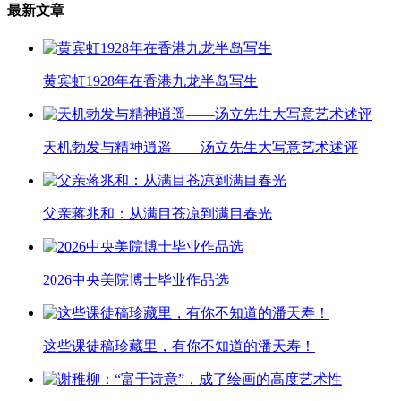
最新文章
黄宾虹1928年在香港九龙半岛写生
天机勃发与精神逍遥——汤立先生大写意艺术述评
父亲蒋兆和：从满目苍凉到满目春光
2026中央美院博士毕业作品选
这些课徒稿珍藏里，有你不知道的潘天寿！