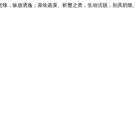
老辣，纵放洒逸；喜绘蔬菜、虾蟹之类，生动活脱，别具韵致。
。