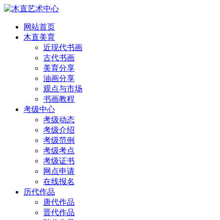
网站首页
木直美育
近现代书画
古代书画
美育分享
油画分享
观点与市场
书画教程
考级中心
考级动态
考级介绍
考级范例
考级考点
考级证书
网点申请
在线报名
历代作品
唐代作品
晋代作品