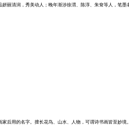
品妍丽清润，秀美动人；晚年渐涉徐渭、陈淳、朱耷等人，笔墨
画家后用的名字。擅长花鸟、山水、人物，可谓诗书画皆至妙境