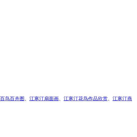
百鸟百卉图
、
江寒汀扇面画
、
江寒汀花鸟作品欣赏
、
江寒汀燕