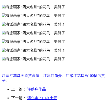
江寒汀花鸟画欣赏高清
、
江寒汀简介
、
江寒汀花鸟画100幅欣赏
子
、
上一篇：
许麟庐作品
下一篇：
溥心畬：山水十开