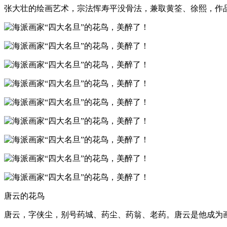
张大壮的绘画艺术，宗法恽寿平没骨法，兼取黄筌、徐熙，作
唐云的花鸟
唐云，字侠尘，别号药城、药尘、药翁、老药。唐云是他成为