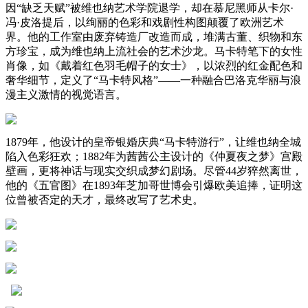
因“缺乏天赋”被维也纳艺术学院退学，却在慕尼黑师从卡尔·
冯·皮洛提后，以绚丽的色彩和戏剧性构图颠覆了欧洲艺术
界。他的工作室由废弃铸造厂改造而成，堆满古董、织物和东
方珍宝，成为维也纳上流社会的艺术沙龙。马卡特笔下的女性
肖像，如《戴着红色羽毛帽子的女士》，以浓烈的红金配色和
奢华细节，定义了“马卡特风格”——一种融合巴洛克华丽与浪
漫主义激情的视觉语言。
1879年，他设计的皇帝银婚庆典“马卡特游行”，让维也纳全城
陷入色彩狂欢；1882年为茜茜公主设计的《仲夏夜之梦》宫殿
壁画，更将神话与现实交织成梦幻剧场。尽管44岁猝然离世，
他的《五官图》在1893年芝加哥世博会引爆欧美追捧，证明这
位曾被否定的天才，最终改写了艺术史。