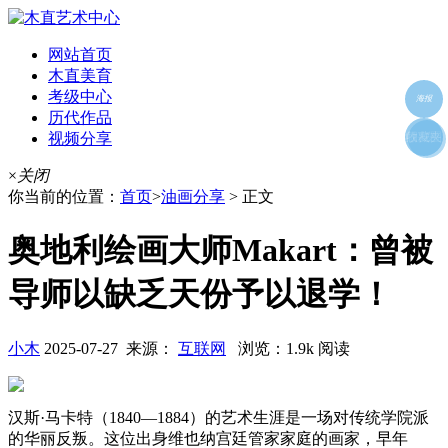
网站首页
木直美育
考级中心
海报
历代作品
视频分享
朋友圈
收藏夹
好友
×
关闭
你当前的位置：
首页
>
油画分享
> 正文
奥地利绘画大师Makart：曾被
导师以缺乏天份予以退学！
小木
2025-07-27 来源：
互联网
浏览：1.9k 阅读
汉斯·马卡特（1840—1884）的艺术生涯是一场对传统学院派
的华丽反叛。这位出身维也纳宫廷管家家庭的画家，早年