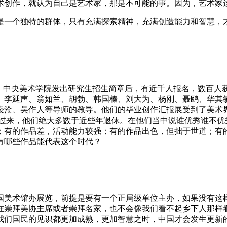
术创作，就认为自己是艺术家，那是不可能的事。因为，艺术家这
是一个独特的群体，只有充满探索精神，充满创造能力和智慧，
究生，中央美术学院发出研究生招生简章后，有近千人报名，数百人
李延声、翁如兰、胡勃、韩国榛、刘大为、杨刚、聂鸥、华其敏
凌沧、吴作人等导师的教导。他们的毕业创作汇报展受到了美术
年过来，他们绝大多数于近些年退休。在他们当中说谁优秀谁不优
；有的作品差，活动能力较强；有的作品出色，但拙于世道；有
有哪些作品能代表这个时代？
国美术馆办展览，前提是要有一个正局级单位主办，如果没有这
在崇拜美协主席或者崇拜名家，也不会像我们看不起乡下人那样
我们国民的见识都更加成熟，更加智慧之时，中国才会发生更新