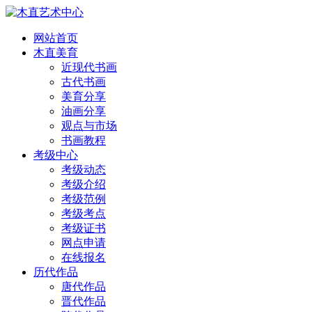
网站首页
木直美育
近现代书画
古代书画
美育分享
油画分享
观点与市场
书画教程
考级中心
考级动态
考级介绍
考级范例
考级考点
考级证书
网点申请
在线报名
历代作品
唐代作品
晋代作品