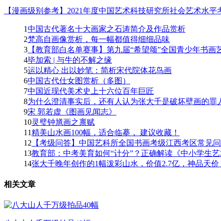
【漫画级别参考】2021年度中国艺术科技研究所社会艺术水平考
1
中国古代著名十大画家之石涛简介及作品赏析
2
梵高自画像赏析，每一幅都值得细细品味
3
【教育部白名单赛事】第九届“希望颂”全国青少年书画艺
4
毕加索 | 与牛的不解之缘
5
运以精心 出以妙笔：简析宋代院体花鸟画
6
中国古代仕女图赏析（多图）
7
中国近现代美术史上十六位百年巨匠
8
为什么澄清事实后，还有人认为张大千是破坏壁画的罪人
9
宋 郭若虚《图画见闻志》
10
灵璧钟馗画之禀赋
11
精美山水画100幅，适合临摹， 建议收藏！
12
【考级问答】中国艺科所全国书画考级江西考区常见问题
13
教育部：中考美育如何“计分”？正确解读《中小学生艺
14
张大千晚年创作的1幅泼彩山水，价值2.7亿，神品天价！
相关文章