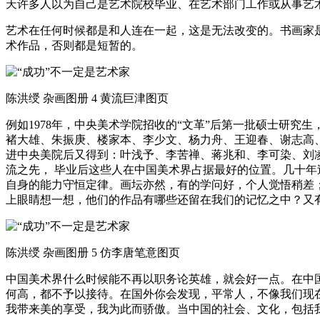
天许多人以为自己是艺术院校毕业、在艺术部门工作或从事艺
艺术在任何时候都是和人连在一起，这是无法改变的。书画家
术作品，否则都是短暂的。
陈洪绶 杂画图册 4 黄流巨津图页
例如1978年，中央美术学院招收的“文革”后第一批硕士研
褚大雄、朱振庚、楼家本、李少文、杨力舟、王迎春、谢志高、
进中央美院后又得到：叶浅予、李苦禅、蒋兆和、李可染、刘
流之先， 毕业后这些人在中国美术界占据最好的位置。几十
自身的能力守恒定律。画坛亦然，有的学问好，个人觉悟稍差
上眼睛想一想，他们的作品有哪些还留在我们的记忆之中？又
陈洪绶 杂画图册 5 仿李唐笔意图页
中国美术界什么时候能不再以职务论英雄，就会好一点。在中
何高，都不予以接待。在国外你会发现，平常人，不像我们现
我带来美的享受，我为此而骄傲。当中国的社会、文化，包括