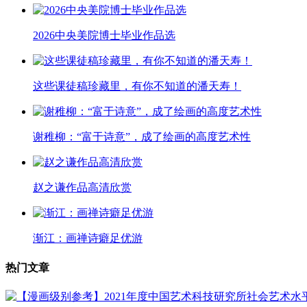
2026中央美院博士毕业作品选
这些课徒稿珍藏里，有你不知道的潘天寿！
谢稚柳：“富于诗意”，成了绘画的高度艺术性
赵之谦作品高清欣赏
渐江：画禅诗癖足优游
热门文章