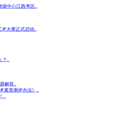
级中心江西考区..
术大赛正式启动..
？..
解答..
术素质测评办法》..
..