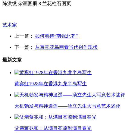
陈洪绶 杂画图册 8 兰花柱石图页
艺术家
上一篇：
如何看待“南张北齐”
下一篇：
从写意花鸟画看当代创作现状
最新文章
黄宾虹1928年在香港九龙半岛写生
天机勃发与精神逍遥——汤立先生大写意艺术述评
父亲蒋兆和：从满目苍凉到满目春光