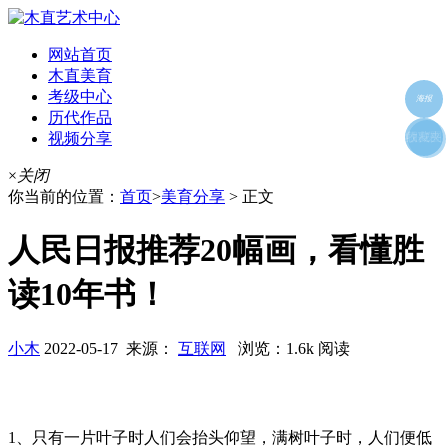
网站首页
木直美育
考级中心
海报
历代作品
视频分享
朋友圈
收藏夹
好友
×
关闭
你当前的位置：
首页
>
美育分享
> 正文
人民日报推荐20幅画，看懂胜
读10年书！
小木
2022-05-17 来源：
互联网
浏览：1.6k 阅读
1、只有一片叶子时人们会抬头仰望，满树叶子时，人们便低