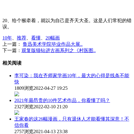
20、给个猴牵着，就以为自己是齐天大圣。这是人们常犯的错
误。
10年
、
推荐
、
看懂
、
20幅画
上一篇：
鲁迅美术学院毕业作品大展..
下一篇：
观复版猫钻进古画系列之《村医图..
相关阅读
李可染：我在齐师家学画10年，最大的心得是线条不能
快
1809浏览
2022-04-27 19:25
2021年最昂贵的10件艺术作品，你看懂了吗？
2327浏览
2022-02-10 21:20
王家春的这26幅漫画，只有退休人才能看懂其深意！不
信你看
2757浏览
2021-04-13 23:38