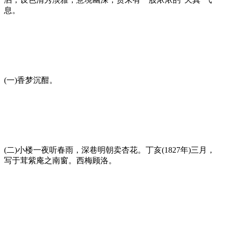
息。
(一)香梦沉酣。
(二)小楼一夜听春雨，深巷明朝卖杏花。丁亥(1827年)三月，
写于茸紫庵之南窗。西梅顾洛。