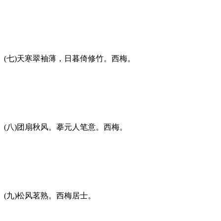
(七)天寒翠袖薄，日暮倚修竹。西梅。
(八)团扇秋风。摹元人笔意。西梅。
(九)松风茗熟。西梅居士。