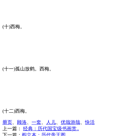
(十)西梅。
(十一)孤山放鹤。西梅。
(十二)西梅。
册页
、
顾洛
、
一套
、
人儿
、
优哉游哉
、
快活
上一篇：
经典：历代国宝级书画赏..
下一篇：
阎立本：历代帝王图