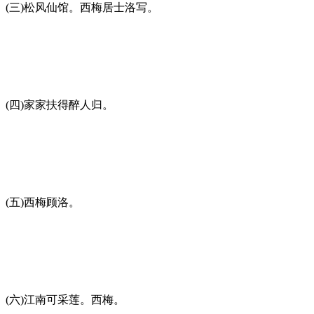
(三)松风仙馆。西梅居士洛写。
(四)家家扶得醉人归。
(五)西梅顾洛。
(六)江南可采莲。西梅。