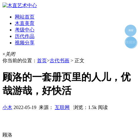
网站首页
木直美育
考级中心
海报
历代作品
视频分享
朋友圈
收藏夹
好友
×
关闭
你当前的位置：
首页
>
古代书画
> 正文
顾洛的一套册页里的人儿，优
哉游哉，好快活
小木
2022-05-19 来源：
互联网
浏览：1.5k 阅读
顾洛