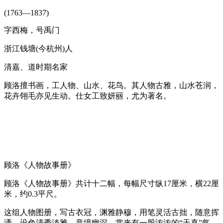
(1763—1837)
字西梅，号禹门
浙江钱塘(今杭州)人
清嘉、道时期名家
顾洛擅书画，工人物、山水、花鸟。其人物古雅，山水苍润，
花卉翎毛亦见生动。仕女工致妍丽，尤为著名。
顾洛《人物故事册》
顾洛《人物故事册》共计十二幅，每幅尺寸纵17厘米，横22厘
米，约0.3平尺。
这组人物图册，写古衣冠，渊雅静穆，用笔灵活古拙，随意挥
洒，设色清秀淡雅，意境幽深，赏来有一股浓浓的“天真”气