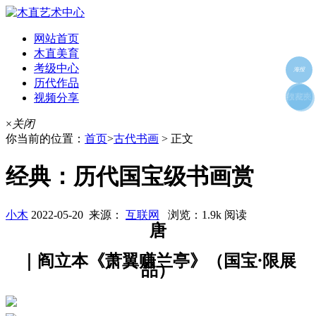
网站首页
木直美育
考级中心
海报
历代作品
视频分享
朋友圈
收藏夹
好友
×
关闭
你当前的位置：
首页
>
古代书画
> 正文
经典：历代国宝级书画赏
小木
2022-05-20 来源：
互联网
浏览：1.9k 阅读
唐
｜阎立本《萧翼赚兰亭》（国宝·限展
品）