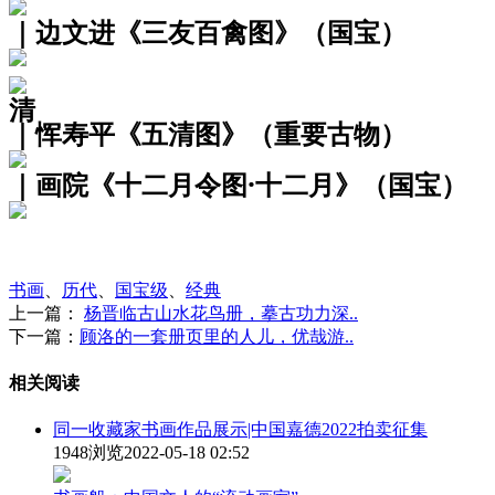
｜边文进《三友百禽图》（国宝）
清
｜恽寿平《五清图》（重要古物）
｜画院《十二月令图·十二月》（国宝）
书画
、
历代
、
国宝级
、
经典
上一篇：
杨晋临古山水花鸟册，摹古功力深..
下一篇：
顾洛的一套册页里的人儿，优哉游..
相关阅读
同一收藏家书画作品展示|中国嘉德2022拍卖征集
1948浏览
2022-05-18 02:52