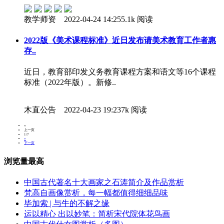
教学师资 2022-04-24 14:25
5.1k 阅读
2022版《美术课程标准》近日发布请美术教育工作者惠
存..
近日，教育部印发义务教育课程方案和语文等16个课程
标准（2022年版）。新修..
木直公告 2022-04-23 19:23
7k 阅读
«
上一页
1/7
»
下一页
浏览量最高
中国古代著名十大画家之石涛简介及作品赏析
梵高自画像赏析，每一幅都值得细细品味
毕加索 | 与牛的不解之缘
运以精心 出以妙笔：简析宋代院体花鸟画