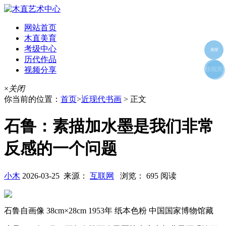
网站首页
木直美育
考级中心
海报
历代作品
视频分享
朋友圈
收藏夹
好友
×
关闭
你当前的位置：
首页
>
近现代书画
> 正文
石鲁：素描加水墨是我们非常
反感的一个问题
小木
2026-03-25 来源：
互联网
浏览： 695 阅读
石鲁自画像 38cm×28cm 1953年 纸本色粉 中国国家博物馆藏