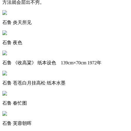
方法就会层出不穷。
石鲁 炎天所见
石鲁 夜色
石鲁 《收高粱》 纸本设色 139cm×70cm 1972年
石鲁 苍苍白月挂高松 纸本水墨
石鲁 春忙图
石鲁 芙蓉朝晖