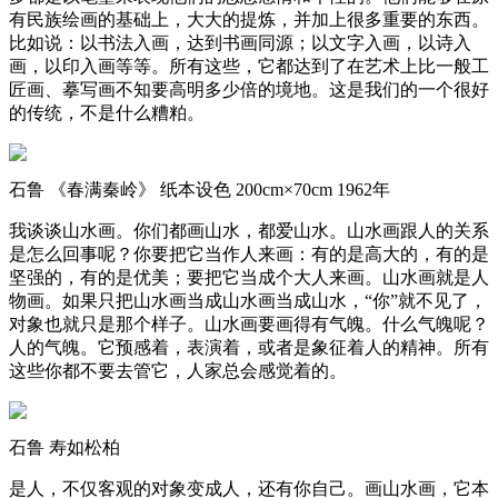
有民族绘画的基础上，大大的提炼，并加上很多重要的东西。
比如说：以书法入画，达到书画同源；以文字入画，以诗入
画，以印入画等等。所有这些，它都达到了在艺术上比一般工
匠画、摹写画不知要高明多少倍的境地。这是我们的一个很好
的传统，不是什么糟粕。
石鲁 《春满秦岭》 纸本设色 200cm×70cm 1962年
我谈谈山水画。你们都画山水，都爱山水。山水画跟人的关系
是怎么回事呢？你要把它当作人来画：有的是高大的，有的是
坚强的，有的是优美；要把它当成个大人来画。山水画就是人
物画。如果只把山水画当成山水画当成山水，“你”就不见了，
对象也就只是那个样子。山水画要画得有气魄。什么气魄呢？
人的气魄。它预感着，表演着，或者是象征着人的精神。所有
这些你都不要去管它，人家总会感觉着的。
石鲁 寿如松柏
是人，不仅客观的对象变成人，还有你自己。画山水画，它本