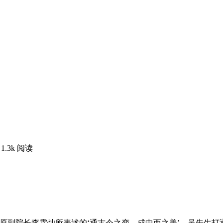
1.3k 阅读
原副院长李霖灿所表述的‘通古今之变，成中西之美’。吴先生