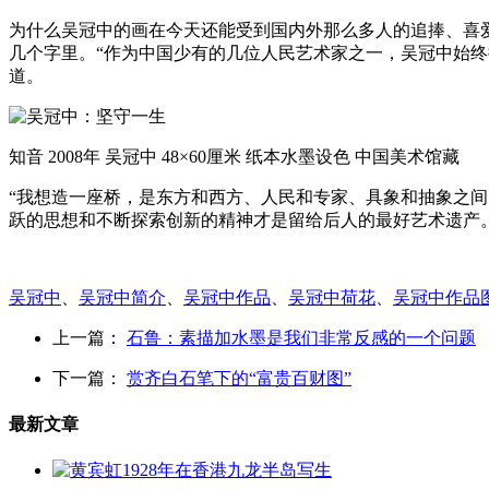
为什么吴冠中的画在今天还能受到国内外那么多人的追捧、喜
几个字里。“作为中国少有的几位人民艺术家之一，吴冠中始
道。
知音 2008年 吴冠中 48×60厘米 纸本水墨设色 中国美术馆藏
“我想造一座桥，是东方和西方、人民和专家、具象和抽象之
跃的思想和不断探索创新的精神才是留给后人的最好艺术遗产
吴冠中
、
吴冠中简介
、
吴冠中作品
、
吴冠中荷花
、
吴冠中作品
上一篇：
石鲁：素描加水墨是我们非常反感的一个问题
下一篇：
赏齐白石笔下的“富贵百财图”
最新文章