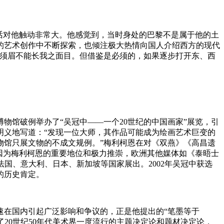
话对他触动非常大。他感觉到，当时身处的巴黎不是属于他的土
的艺术创作中不断探索，也倾注极大热情向国人介绍西方的现代
之须眉不能长我之面目。但借鉴是必须的，如果逐步打开东、西
博物馆破例举办了“吴冠中——一个20世纪的中国画家”展览，引
明义地写道：“发现一位大师，其作品可能成为绘画艺术巨变的
物馆只展文物的不成文规例。”梅利柯恩在对《双燕》《高昌遗
”因为梅利柯恩的重要地位和极力推崇，欧洲其他媒体如《泰晤士
国、意大利、日本、新加坡等国家展出。2002年吴冠中获选
的历史肯定。
速在国内引起广泛影响和争议的，正是他提出的“笔墨等于
了20世纪50年代美术界一度流行的主题决定论和题材决定论，