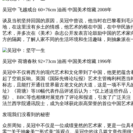
吴冠中 飞越戒台 60×76cm 油画 中国美术馆藏 2008年
谈及当初坚持回国的原因，吴冠中曾说，他当时在巴黎看到毛
地，在这里没有乡土的情感，他艺术的根在中国，在中华民族
艺术，并多次在《美术》杂志公开发表言论鼓励中国的艺术家
方的隔阂，了解人家不同的生活环境和生活趣味，则抽象派在
吴冠中 荷塘春秋 92×73cm 油画 中国美术馆藏 1996年
吴冠中不仅将西方的现代艺术和文化带到了中国，他更把蕴含着中
起了空前反响。英国《国际先锋论坛报》艺术主管梅利柯恩当
标志，且能打开通往世界最古老文化的大道，这是一项不平凡
址》《荷塘》等10幅代表作品评述后认为：“仅上述这些作品
报》、BBC等也相继对展览作了评论和报道，引发了广泛关注
法兰西学院通讯院士，成为全球获此崇高荣誉的首位中国艺术
发现我们没看到的秘密
众所周知，吴冠中不仅是一位成绩斐然的艺术家，更是一位具有
零”“关于抽象美”“形式美”等观点。吴冠中的这几篇文章作用