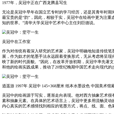
1977年，吴冠中正在广西龙腾县写生
无论是吴冠中早年在国立艺专时的学习经历，还是其青年时期
最宝贵的是“韵”，因此，相较于实，吴冠中在绘画中更为注重
知的世界。”清华大学吴冠中艺术中心主任刘巨德说。
吴冠中在工作室
作为对传统有着深入研究的艺术家，吴冠中明确地知道传统笔
展，作为奴才的笔墨手法永远跟着变换形式，无从考虑将呈现
映了新的时代面貌。”因此，在改革开放初期，吴冠中率先著
和他的绘画实践成果，推动了20世纪晚期中国艺术走向现代的
逍遥游 1997年 吴冠中 145×368厘米 纸本水墨设色 中国美术馆
吴冠中的绘画源于写实，逐渐走向表现。他对西方抽象艺术很
素和抽象元素。在具体的艺术语言上，吴冠中更多用流畅灵动
内心真实的艺术感情找到相应的笔墨方式，将点、线、面、色