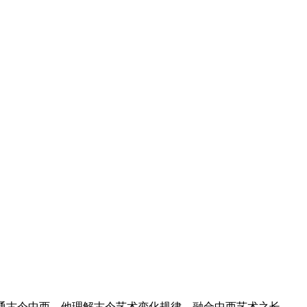
打通古今中西，他理解古今艺术变化规律，融合中西艺术之长，