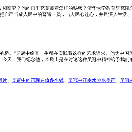
爱和研究？他的画里究竟藏着怎样的秘密？清华大学教育研究院院
终把自己当成人民中的普通一员，与人民心连心，并且深入生活、
间的桥。”吴冠中终其一生都在实践着这样的艺术追求。他为中国
。今天，我们纪念他，本质上是在讨论这种吴冠中精神给予我们
图片
、
吴冠中的画现在值多少钱
、
吴冠中江南水乡水墨画
、
吴冠