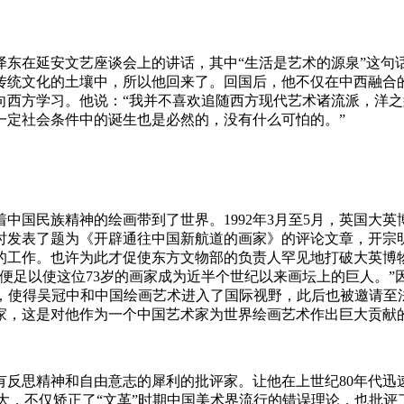
泽东在延安文艺座谈会上的讲话，其中“生活是艺术的源泉”这句
传统文化的土壤中，所以他回来了。回国后，他不仅在中西融合
向西方学习。他说：“我并不喜欢追随西方现代艺术诸流派，洋
一定社会条件中的诞生也是必然的，没有什么可怕的。”
国民族精神的绘画带到了世界。1992年3月至5月，英国大英
时发表了题为《开辟通往中国新航道的画家》的评论文章，开宗
的工作。也许为此才促使东方文物部的负责人罕见地打破大英博
，便足以使这位73岁的画家成为近半个世纪以来画坛上的巨人。
，使得吴冠中和中国绘画艺术进入了国际视野，此后也被邀请至法
家，这是对他作为一个中国艺术家为世界绘画艺术作出巨大贡献
反思精神和自由意志的犀利的批评家。让他在上世纪80年代迅
很大，不仅矫正了“文革”时期中国美术界流行的错误理论，也批评