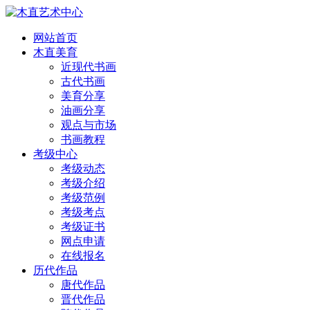
网站首页
木直美育
近现代书画
古代书画
美育分享
油画分享
观点与市场
书画教程
考级中心
考级动态
考级介绍
考级范例
考级考点
考级证书
网点申请
在线报名
历代作品
唐代作品
晋代作品