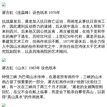
屠古虹《连蕊峰》设色纸本 1976年
抗战爆发后，屠老加入抗日救亡运动，用画笔从事抗日宣传工
作，因此遭到反动势力的逮捕，后从狱中逃出，在友人帮助下
来到四川。后来他又因公然反蒋，再次被批捕，在地下党和学
生的掩护下逃生。历经坎坷后，上世纪50年代初，屠老开始从
事建筑艺术工作，但画作依旧不断。1973年退休后，他全力投
入中国山水画的创作和研究之中，并担任徐悲鸿张大千艺术研
究院副院长，以及四海画院的艺术顾问。
屠古虹《山水》1983年 设色纸本
钟情三峡 为巴蜀山水传神，在屠老所有画作中，三峡的山水
画占据了很重要的一部分。屠古虹画作(6张)“他曾5次前往三
峡，有一次在三峡待了两三个月才回家。”屠老的女婿陶世刚
回忆，岳父不会在船上临摹，而是会下船亲自攀登高山，以获
得“真山真水”的作画效果。