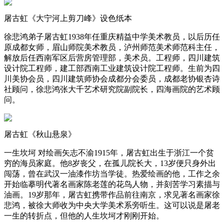
屠古虹《大宁河上剪刀峰》设色纸本
徐悲鸿弟子屠古虹1938年任重庆精益中学美术教员，以后历任
原成都女师，眉山师院美术教员，泸州师范美术师范科主任，
解放后任西南军区后营房管理部，美术员。工程师，四川建筑
设计院工程师，建工部西南工业建筑设计院工程师。生前为四
川美协会员，四川建筑师协会成都分会委员，成都老协银杏诗
社顾问，徐悲鸿张大千艺术研究院副院长，四海画院的艺术顾
问。
屠古虹《秋山悬泉》
一生坎坷 对绘画矢志不渝1915年，屠古虹出生于浙江一个贫
穷的海员家庭。他8岁丧父，在孤儿院长大，13岁便只身外出
闯荡，曾在武汉一油漆作坊当学徒。热爱绘画的他，工作之余
开始临摹明代著名画家陈老莲的花鸟人物，并刻苦学习素描与
油画。19岁那年，屠古虹携带作品前往南京，求见著名画家徐
悲鸿，被徐大师收为中央大学美术系旁听生。这可以说是屠老
一生的转折点，但他的人生坎坷才刚刚开始。