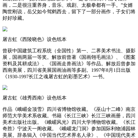
画，二是很注重养身，音乐、戏剧、太极拳都有一手。”女婿
陶世刚说，岳父如今驾鹤西去，留下了一部分画作，子女们将
好好珍藏。
屠古虹《西陵晓色》设色纸本
曾获中国建筑工程系统（全国性）第一、二界美术书法、摄影
展，国画两届一等奖。解放前曾著《国画翎毛画法》、《图案
资料及其耕成法》、《国画走兽画法》等作品。解放后曾参加
西南美展，四川省美展国画油画等多副。1997年8月1日出版
《1930-1997长江之魂屠古虹的彩墨艺术》一书。
屠古虹《雄秀西南》设色纸本
作品《峨嵋金顶雪》四川省博物馆收藏。《巫山十二峰》南京
师范大学美术系收藏。书籍《长江三峡》长江三峡画册，四川
美术出版社出版。《峨嵋风光》四川大学博物馆收藏。《长江
奇胜》宁波天一阁收藏。《峨嵋龙门洞》参加国际利物浦园林
美展。辞条辑入《中国当代艺术界名人录》、《中国现代美术