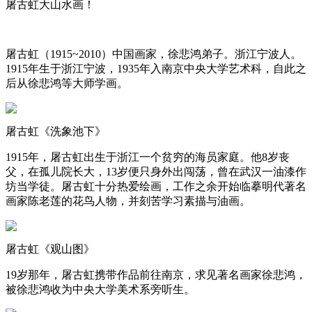
屠古虹大山水画！
屠古虹（1915~2010）中国画家，徐悲鸿弟子。浙江宁波人。
1915年生于浙江宁波，1935年入南京中央大学艺术科，自此之
后从徐悲鸿等大师学画。
屠古虹《洗象池下》
1915年，屠古虹出生于浙江一个贫穷的海员家庭。他8岁丧
父，在孤儿院长大，13岁便只身外出闯荡，曾在武汉一油漆作
坊当学徒。屠古虹十分热爱绘画，工作之余开始临摹明代著名
画家陈老莲的花鸟人物，并刻苦学习素描与油画。
屠古虹《观山图》
19岁那年，屠古虹携带作品前往南京，求见著名画家徐悲鸿，
被徐悲鸿收为中央大学美术系旁听生。