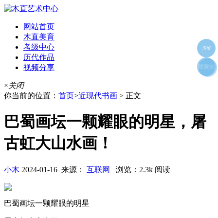
网站首页
木直美育
考级中心
海报
历代作品
视频分享
朋友圈
收藏夹
好友
×
关闭
你当前的位置：
首页
>
近现代书画
> 正文
巴蜀画坛一颗耀眼的明星，屠
古虹大山水画！
小木
2024-01-16 来源：
互联网
浏览：2.3k 阅读
巴蜀画坛一颗耀眼的明星