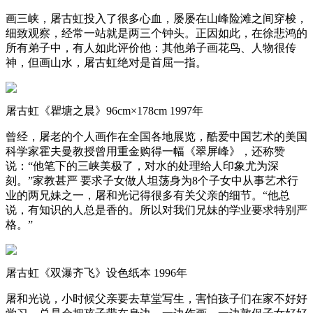
画三峡，屠古虹投入了很多心血，屡屡在山峰险滩之间穿梭，
细致观察，经常一站就是两三个钟头。正因如此，在徐悲鸿的
所有弟子中，有人如此评价他：其他弟子画花鸟、人物很传
神，但画山水，屠古虹绝对是首屈一指。
屠古虹《瞿塘之晨》96cm×178cm 1997年
曾经，屠老的个人画作在全国各地展览，酷爱中国艺术的美国
科学家霍夫曼教授曾用重金购得一幅《翠屏峰》，还称赞
说：“他笔下的三峡美极了，对水的处理给人印象尤为深
刻。”家教甚严 要求子女做人坦荡身为8个子女中从事艺术行
业的两兄妹之一，屠和光记得很多有关父亲的细节。“他总
说，有知识的人总是香的。所以对我们兄妹的学业要求特别严
格。”
屠古虹《双瀑齐飞》设色纸本 1996年
屠和光说，小时候父亲要去草堂写生，害怕孩子们在家不好好