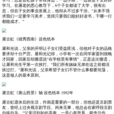
学习，总是会把孩子带在身边，一边作画，一边敦促子女好好
学习。在屠老的悉心教导下，6个子女都读了大学，很有出
息，但在子女的事业发展上，他却从不过多干涉。“从来不强
求我们一定要学习美术，觉得只要我们能好好读书，干哪一行
都能成才。”
屠古虹《雄秀西南》设色纸本
屠和光说，父亲的开明让子女们受益匪浅，但他对子女的品格
要求却十分严厉。屠和光记得，小学有一次在同学家耍到很晚
才回家，回家后却撒谎说“在学校里有事情”，正是这次撒谎，
让屠和光生平第一次挨打。“我们所有姊妹兄弟在这之前都没
挨过打。”屠和光说，父亲希望子女们不管什么事都要坦荡，
这是做人的基本原则。
屠古虹《黄山胜景》轴 设色纸本 1992年
屠古虹退休后的生活，作画是重要的一部分，但他还是京剧票
友，曾经上过央视京剧节目。闲来无事，他总会在家哼段京剧
自娱自乐。“父亲活到如此高寿，一是心有所系，能专注作