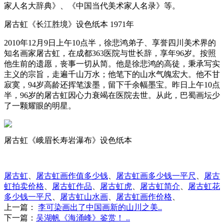
家人名大辞典》、《中国当代美术家人名录》等。
屠古虹《长江胜境》设色纸本 1971年
2010年12月9日上午10点半，徐悲鸿弟子、享誉四川美术界的
知名画家屠古虹，在成都363医院与世长辞，享年96岁。按照
他生前的遗愿，丧事一切从简。他是徐悲鸿的高徒，秉承写实
主义的宗旨，走遍千山万水；他笔下的山水气魄宏大。他不甘
寂寞，94岁高龄还挥笔泼墨，留下千余幅墨宝。昨日上午10点
半，96岁的屠古虹因心力衰竭在医院去世。从此，巴蜀画坛少
了一颗耀眼的明星。
屠古虹《峨眉长寿岩瀑布》设色纸本
屠古虹
、
屠古虹画作值多少钱
、
屠古虹画多少钱一平尺
、
屠古
虹拍卖价格
、
屠古虹作品
、
屠古虹虎
、
屠古虹简介
、
屠古虹花
多少钱一平尺
、
屠古虹山水画
、
屠古虹画作价格
、
上一篇：
李可染画出了中国画新的山川之美..
下一篇：
吴湖帆《海涌峰》鉴赏！ ..