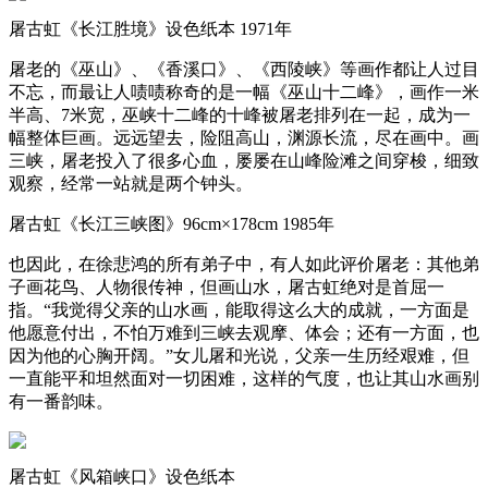
屠古虹《长江胜境》设色纸本 1971年
屠老的《巫山》、《香溪口》、《西陵峡》等画作都让人过目
不忘，而最让人啧啧称奇的是一幅《巫山十二峰》，画作一米
半高、7米宽，巫峡十二峰的十峰被屠老排列在一起，成为一
幅整体巨画。远远望去，险阻高山，渊源长流，尽在画中。画
三峡，屠老投入了很多心血，屡屡在山峰险滩之间穿梭，细致
观察，经常一站就是两个钟头。
屠古虹《长江三峡图》96cm×178cm 1985年
也因此，在徐悲鸿的所有弟子中，有人如此评价屠老：其他弟
子画花鸟、人物很传神，但画山水，屠古虹绝对是首屈一
指。“我觉得父亲的山水画，能取得这么大的成就，一方面是
他愿意付出，不怕万难到三峡去观摩、体会；还有一方面，也
因为他的心胸开阔。”女儿屠和光说，父亲一生历经艰难，但
一直能平和坦然面对一切困难，这样的气度，也让其山水画别
有一番韵味。
屠古虹《风箱峡口》设色纸本