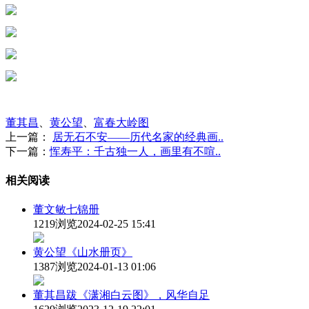
董其昌
、
黄公望
、
富春大岭图
上一篇：
居无石不安——历代名家的经典画..
下一篇：
恽寿平：千古独一人，画里有不喧..
相关阅读
董文敏七锦册
1219浏览
2024-02-25 15:41
黄公望《山水册页》
1387浏览
2024-01-13 01:06
董其昌跋《潇湘白云图》，风华自足