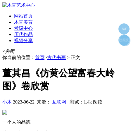
网站首页
木直美育
考级中心
海报
历代作品
视频分享
朋友圈
收藏夹
好友
×
关闭
你当前的位置：
首页
>
古代书画
> 正文
董其昌《仿黄公望富春大岭
图》卷欣赏
小木
2023-06-22 来源：
互联网
浏览：1.4k 阅读
一个人的品德