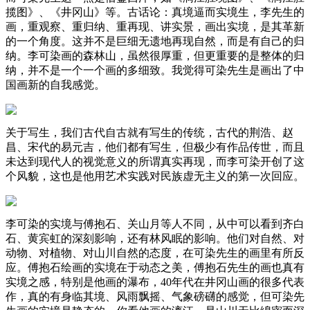
揽图》、《井冈山》等。古话论：真境逼而实境生，李先生的
画，重观察、重归纳、重再现、讲实景，画出实境，是其革新
的一个角度。这并不是巨细无遗地再现自然，而是有自己的归
纳。李可染画的森林山，虽然很厚重，但更重要的是整体的归
纳，并不是一个一个画的多细致。我觉得可染先生是画出了中
国画新的自我感觉。
关于写生，我们古代自古就有写生的传统，古代的荆浩、赵
昌、宋代的易元吉，他们都有写生，但极少有作品传世，而且
未达到现代人的视觉意义的所谓真实再现，而李可染开创了这
个风貌，这也是他用艺术实践对民族虚无主义的第一次回应。
李可染的实境与傅抱石、关山月等人不同，从中可以看到齐白
石、黄宾虹的深刻影响，还有林风眠的影响。他们对自然、对
动物、对植物、对山川自然的态度，在可染先生的画里有所反
应。傅抱石绘画的实境在于动态之美，傅抱石先生的画也真有
实境之感，特别是他画的瀑布，40年代在井冈山画的很多代表
作，真的有身临其境、风雨飘摇、气象磅礴的感觉，但可染先