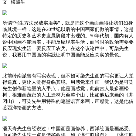
文 | 梅墨生
所谓“写生方法形成实境美”，就是把这个画面画得让我们如身
临其境一样，这是在20世纪以后的中国画家们做的事情，这是
特定的历史和艺术史发展阶段才出现的。50年代初，国内有人
说中国画不能写实，不能反应现实生活，而当时的政治需要要
反应现实生活，要反应工农兵。在这个议论声中，可染先生
说，我要用中国画的实践证明中国画能反应真实的景色。
此前岭南派曾有写实表现，但不如可染先生画的写实更让人觉
得逼真，更让人觉得身临其境。用感觉来作画，我认为是可染
先生创作新笔墨的入手点，他是画感觉，此前古人最多画松
树，很难画茂密的人工造林乃至整个山，比如他后来画的《井
冈山》，可染先生用特殊的笔墨语言来画，画感觉，这是他借
鉴西洋绘画的方法。
潘天寿先生曾经说过：中国画是画修养，西洋绘画是画感受。
而可染先生这一点是借鉴西洋，如《漓江胜境图》、《漓江胜