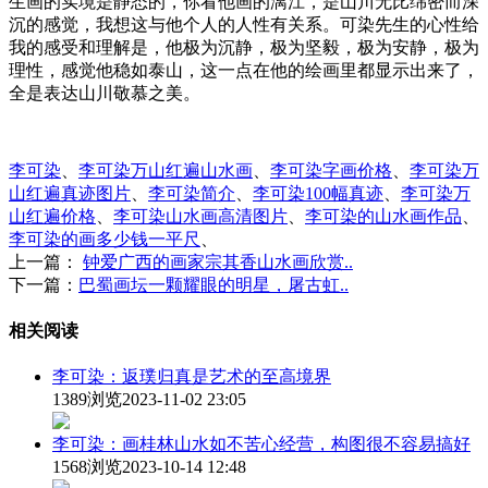
生画的实境是静态的，你看他画的漓江，是山川无比绵密而深
沉的感觉，我想这与他个人的人性有关系。可染先生的心性给
我的感受和理解是，他极为沉静，极为坚毅，极为安静，极为
理性，感觉他稳如泰山，这一点在他的绘画里都显示出来了，
全是表达山川敬慕之美。
李可染
、
李可染万山红遍山水画
、
李可染字画价格
、
李可染万
山红遍真迹图片
、
李可染简介
、
李可染100幅真迹
、
李可染万
山红遍价格
、
李可染山水画高清图片
、
李可染的山水画作品
、
李可染的画多少钱一平尺
、
上一篇：
钟爱广西的画家宗其香山水画欣赏..
下一篇：
巴蜀画坛一颗耀眼的明星，屠古虹..
相关阅读
李可染：返璞归真是艺术的至高境界
1389浏览
2023-11-02 23:05
李可染：画桂林山水如不苦心经营，构图很不容易搞好
1568浏览
2023-10-14 12:48