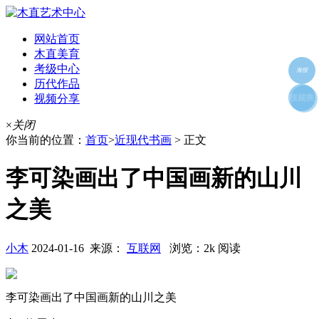
网站首页
木直美育
考级中心
海报
历代作品
视频分享
朋友圈
收藏夹
好友
×
关闭
你当前的位置：
首页
>
近现代书画
> 正文
李可染画出了中国画新的山川
之美
小木
2024-01-16 来源：
互联网
浏览：2k 阅读
李可染画出了中国画新的山川之美