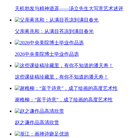
天机勃发与精神逍遥——汤立先生大写意艺术述评
父亲蒋兆和：从满目苍凉到满目春光
2026中央美院博士毕业作品选
这些课徒稿珍藏里，有你不知道的潘天寿！
谢稚柳：“富于诗意”，成了绘画的高度艺术性
赵之谦作品高清欣赏