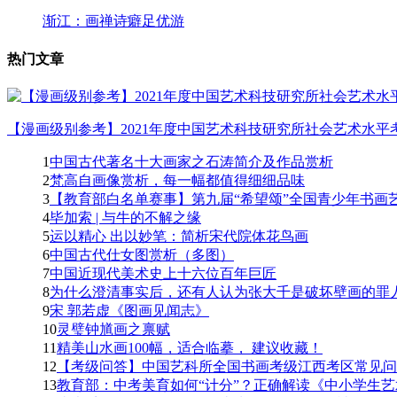
渐江：画禅诗癖足优游
热门文章
【漫画级别参考】2021年度中国艺术科技研究所社会艺术水平考
1
中国古代著名十大画家之石涛简介及作品赏析
2
梵高自画像赏析，每一幅都值得细细品味
3
【教育部白名单赛事】第九届“希望颂”全国青少年书画艺
4
毕加索 | 与牛的不解之缘
5
运以精心 出以妙笔：简析宋代院体花鸟画
6
中国古代仕女图赏析（多图）
7
中国近现代美术史上十六位百年巨匠
8
为什么澄清事实后，还有人认为张大千是破坏壁画的罪人
9
宋 郭若虚《图画见闻志》
10
灵璧钟馗画之禀赋
11
精美山水画100幅，适合临摹， 建议收藏！
12
【考级问答】中国艺科所全国书画考级江西考区常见问题
13
教育部：中考美育如何“计分”？正确解读《中小学生艺