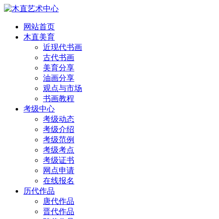
网站首页
木直美育
近现代书画
古代书画
美育分享
油画分享
观点与市场
书画教程
考级中心
考级动态
考级介绍
考级范例
考级考点
考级证书
网点申请
在线报名
历代作品
唐代作品
晋代作品