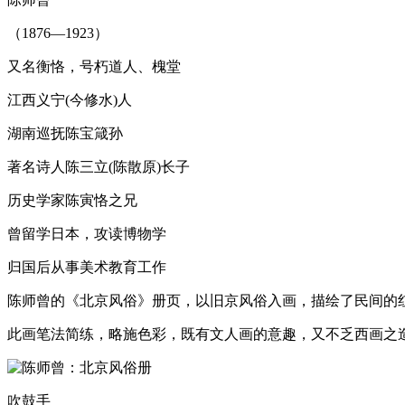
（1876—1923）
又名衡恪，号朽道人、槐堂
江西义宁(今修水)人
湖南巡抚陈宝箴孙
著名诗人陈三立(陈散原)长子
历史学家陈寅恪之兄
曾留学日本，攻读博物学
归国后从事美术教育工作
陈师曾的《北京风俗》册页，以旧京风俗入画，描绘了民间的
此画笔法简练，略施色彩，既有文人画的意趣，又不乏西画之
吹鼓手