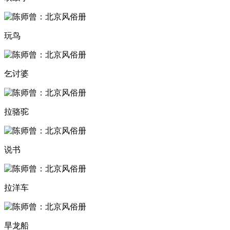
玩鸟
乞讨婆
拉骆驼
说书
拉洋车
旱龙船