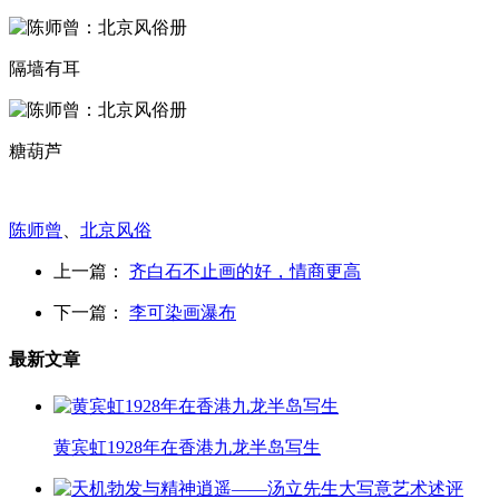
隔墙有耳
糖葫芦
陈师曾
、
北京风俗
上一篇：
齐白石不止画的好，情商更高
下一篇：
李可染画瀑布
最新文章
黄宾虹1928年在香港九龙半岛写生