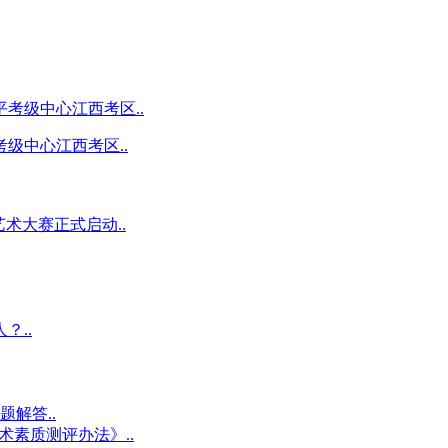
级中心江西考区..
术大赛正式启动..
？..
解答..
术素质测评办法》..