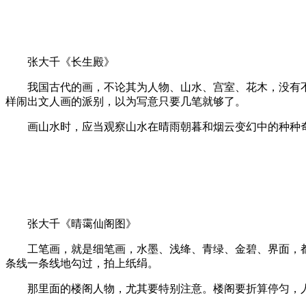
张大千《长生殿》
我国古代的画，不论其为人物、山水、宫室、花木，没有不
样闹出文人画的派别，以为写意只要几笔就够了。
画山水时，应当观察山水在晴雨朝暮和烟云变幻中的种种奇
张大千《晴霭仙阁图》
工笔画，就是细笔画，水墨、浅绛、青绿、金碧、界面，都
条线一条线地勾过，拍上纸绢。
那里面的楼阁人物，尤其要特别注意。楼阁要折算停匀，人