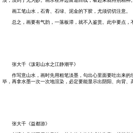
淡，淡到了无为妙。画水在岸边留道白线，看起来就特别精神
画工笔山水，石青、石绿、泥金的下胶，尤须切切注意。
总之，画要有气韵，一落板滞，就不入鉴赏。此中要点，不
张大千《泼彩山水之江静潮平》
作写意山水，画时先用粗笔淡墨，勾出心里面要吐出来的境
毕，再拿水墨一次一次地渲染，必定要能显示出阴阳、向背、
张大千《益都游》