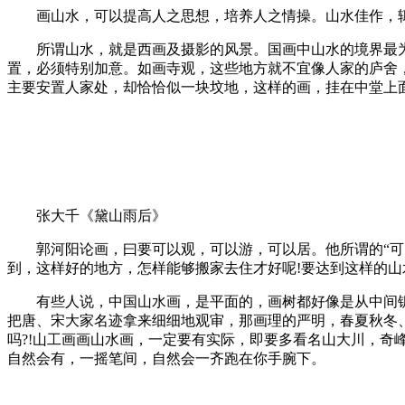
画山水，可以提高人之思想，培养人之情操。山水佳作，辄
所谓山水，就是西画及摄影的风景。国画中山水的境界最为
置，必须特别加意。如画寺观，这些地方就不宜像人家的庐舍
主要安置人家处，却恰恰似一块坟地，这样的画，挂在中堂上面
张大千《黛山雨后》
郭河阳论画，曰要可以观，可以游，可以居。他所谓的“可以
到，这样好的地方，怎样能够搬家去住才好呢!要达到这样的山
有些人说，中国山水画，是平面的，画树都好像是从中间锯
把唐、宋大家名迹拿来细细地观审，那画理的严明，春夏秋冬
吗?!山工画画山水画，一定要有实际，即要多看名山大川，
自然会有，一摇笔间，自然会一齐跑在你手腕下。