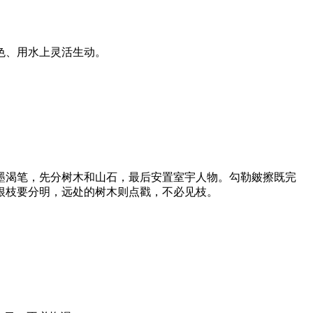
色、用水上灵活生动。
渴笔，先分树木和山石，最后安置室宇人物。勾勒皴擦既完
根枝要分明，远处的树木则点戳，不必见枝。