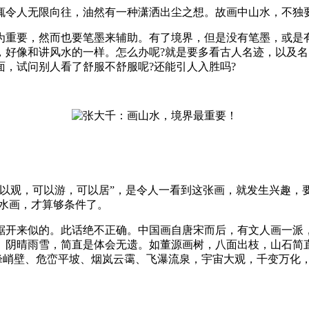
令人无限向往，油然有一种潇洒出尘之想。故画中山水，不独要
重要，然而也要笔墨来辅助。有了境界，但是没有笔墨，或是有
，好像和讲风水的一样。怎么办呢?就是要多看古人名迹，以及
，试问别人看了舒服不舒服呢?还能引人入胜吗?
观，可以游，可以居”，是令人一看到这张画，就发生兴趣，要
水画，才算够条件了。
开来似的。此话绝不正确。中国画自唐宋而后，有文人画一派，
、阴晴雨雪，简直是体会无遗。如董源画树，八面出枝，山石简
奇峰峭壁、危峦平坡、烟岚云霭、飞瀑流泉，宇宙大观，千变万化