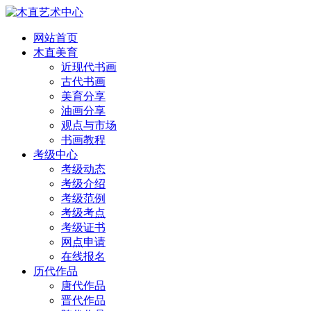
网站首页
木直美育
近现代书画
古代书画
美育分享
油画分享
观点与市场
书画教程
考级中心
考级动态
考级介绍
考级范例
考级考点
考级证书
网点申请
在线报名
历代作品
唐代作品
晋代作品