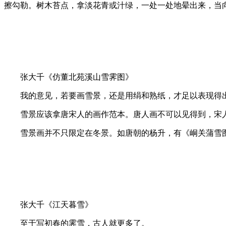
擦勾勒。树木苔点，拿淡花青或汁绿，一处一处地晕出来，当
张大千《仿董北苑溪山雪霁图》
我的意见，若要画雪景，还是用绢和熟纸，才足以表现得
雪景应该拿唐宋人的画作范本。唐人画不可以见得到，宋人
雪景画并不只限定在冬景。如唐朝的杨升，有《峒关蒲雪图
张大千《江天暮雪》
至于写初春的霁雪，古人就更多了。