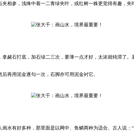
夹相参，浅绛中着一二青绿夹叶，或红树一株更觉得有趣，夹
拿赭石打底，加石绿二三次，要薄一点才好，太浓就钝滞了。若
后再用泥金逐勾一次，石脚亦可用泥金衬它。
水有好多种，那里面是以网中、鱼鳞两种为适合。古人说：“