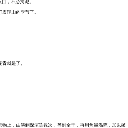
点目，不必拘泥。
可表现山的季节了。
花青就是了。
物上，由淡到深渲染数次，等到全干，再用焦墨渴笔，加以皴