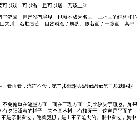
可以观，可以游，且可以居，乃臻上乘。
了笔墨，但是没有境界，也就不成为名画。山水画的结构和位
名山大川、名胜古迹，自然就会了解的。假若画了一张画，其中
一看再看，流连不舍，第二步就想去游玩游玩;第三步就联想
不免偏重在笔墨方面，而在画理方面，则比较失于疏忽。如果
直有夕阳照着的样子，关仝画丛树，有枝无干。这岂是平面的
，不是亲眼看过，凭着臆想，是上不了笔尖的。眼中看过，胸中