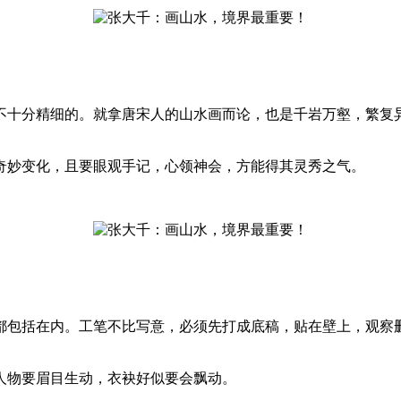
十分精细的。就拿唐宋人的山水画而论，也是千岩万壑，繁复异
妙变化，且要眼观手记，心领神会，方能得其灵秀之气。
包括在内。工笔不比写意，必须先打成底稿，贴在壁上，观察删
物要眉目生动，衣袂好似要会飘动。