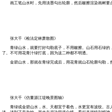
画工笔山水时，先用淡墨勾出轮廓，然后皴擦渲染画树要点
张大千《检法定林萧散图》
青绿山水，就要打好勾勒底子，不用皴擦。山石用石绿的，
了。不可用花青汁绿打底，因为这二种都不明透。
金碧山水，那就在青绿完成后，用花青就山石轮廓勾勒，然
张大千《仿董源江堤晚景图轴》
青绿或金碧山水，水、天都宜于着色，水更宜有波纹。古人画