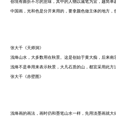
创境有曲折不尽的意味，其中的人物以减笔为宜，越简单越妙
中国画，光和色是分开来用的，要拿颜色做主体的地方，便
张大千《天师洞》
浅绛山水，大多数用在秋景。这是创始于黄大痴，后来南宗
浅绛不是单用来表示秋景，大凡石质的山，都宜采用此方法
张大千《赤壁图》
浅绛画的画法，画时仍和墨笔山水一样，先用淡墨画就大体