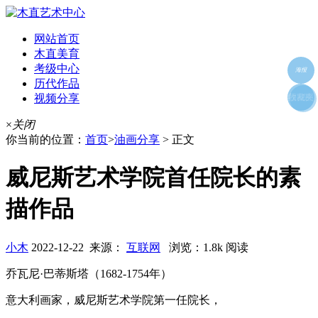
网站首页
木直美育
考级中心
海报
历代作品
视频分享
朋友圈
收藏夹
好友
×
关闭
你当前的位置：
首页
>
油画分享
> 正文
威尼斯艺术学院首任院长的素
描作品
小木
2022-12-22 来源：
互联网
浏览：1.8k 阅读
乔瓦尼·巴蒂斯塔（1682-1754年）
意大利画家，威尼斯艺术学院第一任院长，