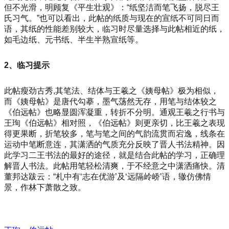
但不光滑，明顾复《平生壮观》：“纸坚洁而笔飞扬，脱尽王
氏习气。”也可以看出，此帖的纸质与现在的宣纸不可同日而
语，其纸的性能差别较大，临习时尽量选择与此帖相近的纸，
如毛边纸、元书纸、半生半熟宣纸等。
2、临习提示
此帖瘦劲古秀,其笔法、结体与王羲之《姨母帖》极为相似，
而《姨母帖》是唐代勾摹，墨气荡然无存，用笔与结体较之
《伯远帖》也略显圆浑凝重，转折不分明。通观王羲之行书与
王珣《伯远帖》相对照，《伯远帖》则更亲切，比王羲之表现
得更果断，折笔较多，笔与笔之间的气韵流贯而宕逸，线条在
运动中笔断意连，其潇洒的气质充分反映了晋人书法精神。因
此学习二王书法的最好的途径，就是结合此帖的学习，正确理
解晋人书法。此帖用笔轻松清爽，于不经意之中潇洒痛快。清
董邦达跋云：“札中有‘志在优游’及‘远隔岭峤’语，辙仿佛情
景，作林下萧散之致。