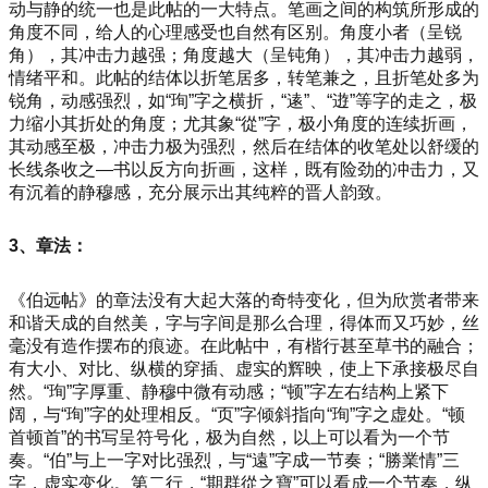
动与静的统一也是此帖的一大特点。笔画之间的构筑所形成的
角度不同，给人的心理感受也自然有区别。角度小者（呈锐
角），其冲击力越强；角度越大（呈钝角），其冲击力越弱，
情绪平和。此帖的结体以折笔居多，转笔兼之，且折笔处多为
锐角，动感强烈，如“珣”字之横折，“逺”、“逰”等字的走之，极
力缩小其折处的角度；尤其象“從”字，极小角度的连续折画，
其动感至极，冲击力极为强烈，然后在结体的收笔处以舒缓的
长线条收之—书以反方向折画，这样，既有险劲的冲击力，又
有沉着的静穆感，充分展示出其纯粹的晋人韵致。
3、章法：
《伯远帖》的章法没有大起大落的奇特变化，但为欣赏者带来
和谐天成的自然美，字与字间是那么合理，得体而又巧妙，丝
毫没有造作摆布的痕迹。在此帖中，有楷行甚至草书的融合；
有大小、对比、纵横的穿插、虚实的辉映，使上下承接极尽自
然。“珣”字厚重、静穆中微有动感；“顿”字左右结构上紧下
阔，与“珣”字的处理相反。“页”字倾斜指向“珣”字之虚处。“顿
首顿首”的书写呈符号化，极为自然，以上可以看为一个节
奏。“伯”与上一字对比强烈，与“遠”字成一节奏；“勝業情”三
字，虚实变化。第二行，“期群從之寶”可以看成一个节奏，纵