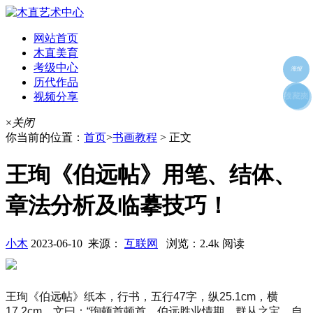
网站首页
木直美育
考级中心
海报
历代作品
视频分享
朋友圈
收藏夹
好友
×
关闭
你当前的位置：
首页
>
书画教程
> 正文
王珣《伯远帖》用笔、结体、
章法分析及临摹技巧！
小木
2023-06-10 来源：
互联网
浏览：2.4k 阅读
王珣《伯远帖》纸本，行书，五行47字，纵25.1cm，横
17.2cm。文曰：“珣顿首顿首，伯远胜业情期，群从之宝。自