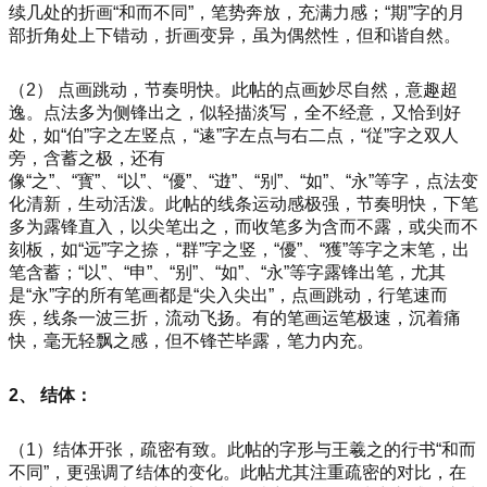
续几处的折画“和而不同”，笔势奔放，充满力感；“期”字的月
部折角处上下错动，折画变异，虽为偶然性，但和谐自然。
（2） 点画跳动，节奏明快。此帖的点画妙尽自然，意趣超
逸。点法多为侧锋出之，似轻描淡写，全不经意，又恰到好
处，如“伯”字之左竖点，“逺”字左点与右二点，“従”字之双人
旁，含蓄之极，还有
像“之”、“寳”、“以”、“優”、“逰”、“别”、“如”、“永”等字，点法变
化清新，生动活泼。此帖的线条运动感极强，节奏明快，下笔
多为露锋直入，以尖笔出之，而收笔多为含而不露，或尖而不
刻板，如“远”字之捺，“群”字之竖，“優”、“獲”等字之末笔，出
笔含蓄；“以”、“申”、“别”、“如”、“永”等字露锋出笔，尤其
是“永”字的所有笔画都是“尖入尖出”，点画跳动，行笔速而
疾，线条一波三折，流动飞扬。有的笔画运笔极速，沉着痛
快，毫无轻飘之感，但不锋芒毕露，笔力内充。
2、 结体：
（1）结体开张，疏密有致。此帖的字形与王羲之的行书“和而
不同”，更强调了结体的变化。此帖尤其注重疏密的对比，在