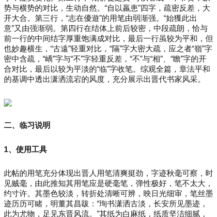
势与横势的对比，生动自然。“自以羸患”四字，疏密反差，大
开大合。第三行，“志在優遊”的用笔由弱渐强。“始獲此出
意”又由强渐弱。第四行在结体上前后较密，中段疏朗，恰与
前一行的中间结字厚重饱满成对比，最后一行虽较为平和，但
也妙趣横生，“古遠”轻重对比，“隔”字大密大疏，应之者“嶺”字
密中含疏，“嶠”字与“不”字轻重反差，“不”与“相”、“瞻”字的开
合对比，最后以较为平淡的“临”字收笔。综观全篇，章法平和
的基调中透出潇洒流宕的风度，充分展示出晋代书家风采。
二、临习说明
1、使用工具
此帖的用笔充分体现出晋人用笔清爽挺劲，字迹秋毫可察，时
见贼毫，由此推知其用笔应是硬毫笔，弹性极好，笔不太大，
约寸许。其墨色较淡，转折处清晰可辨，映日光细审，笔丝墨
迹历历可睹，明董其昌跋：“珣书潇洒古淡，长安所见墨迹，
此为尤物，足见东晋风流。”其纸为白麻纸，纸质坚洁细腻，