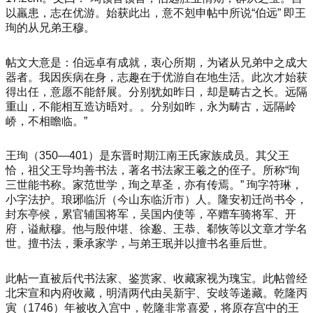
以羸患，志在优游。始获此出，意不剋申帖中所说“伯远” 即王
珣的从兄弟王穆。
帖文大意是：伯远卓有成就，衷心所期，为诸从兄弟中之成大
器者。我因疾病在身，志趣在于优游自在地生活。此次才始获
得出任，意愿不能舒展。分别犹如昨日，却是畴古之长。远隔
重山，不能相互造访晤对。。分别如昨，永为畴古，远隔岭
峤，不相瞻临。”
王珣（350—401）是东晋时期江南王氏家族成员。其父王
恰，祖父王导均善书法，著名书法家王羲之的侄子。所称“珣
三世能书称。家范世学，珣之草圣，亦有传焉。” 珣字符琳，
小字法护。琅琊临沂（今山东临沂市）人。隆安初迁尚书令，
封东亭候，累官辅国将军，吴国内使等，卒赠车骑将军、开
府，谥献穆。他与殷仲堪、徐邈、王恭、郗恢等以文章才学名
世。擅书法，秉承家学，与弟王珉并以擅书名垂后世。
此帖一直被后代书法家、鉴赏家、收藏家视为瑰宝。此帖曾经
北宋宣和内府收藏，明清两代由吴新宇、安歧等递藏。乾隆丙
寅（1746）年被收入宫中，乾隆非常喜爱，将原存宫中的王