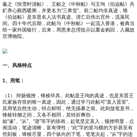
羲之《快雪时清帖》、王献之《中秋帖》与王珣《伯远帖》共
贮养心殿西暖阁，并更名为“三希堂”。前二帖均非真迹，唯
《伯远帖》是东晋名人法书真迹。清亡后佚出宫外，流落民
间。四十年代后期，此帖与《中秋帖》一起流入香港，被典当
给一家外国银行，后来，周恩来总理批示以重金购回，入藏故
宫博物院。
一、风格特点
1、用笔：
（1） 抑扬顿挫，锋棱毕具。此帖是王珣的真迹，也是东晋王
氏家族存世的唯一真迹，因此，通过学习此帖可“直入晋室”。
其用笔自然生动，特点鲜明，绝无描摹之痕。此则放笔直书，
锋棱转侧之间，又各不相同，其转折爽劲，
如“逺”、“从”、“逰”等字的捺画，起笔坚定直入，顿挫明显，点
画流动，笔迹清晰，富有弹性；“此”字的竖与横的方折甚至有
些刻板，锋棱尽显，四个纵向的下笔，笔笔尖起，“从”字的连