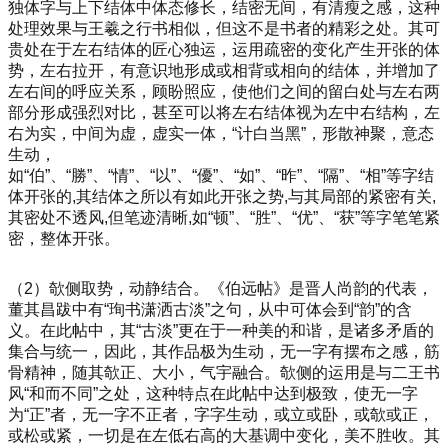
独体字与上下结体中体态修长，结密无间，有清瘦之感，这种
处理效果与王羲之行书相似，但这不是书者的精彩之处。其可
贵处在于左右结体的匠心独运，运用疏密的变化产生开张的体
势，左右拉开，有意识地形成或相背或相向的结体，并增加了
左右间的呼应关系，顾盼照应，使他们之间的留白处与左右两
部分形成强烈对比，甚至可以将左右结体视为左中右结构，左
右为实，中间为虚，虚实一体，“计白当黑”，形散神聚，意态
生动，
如“伯”、“勝”、“情”、“以”、“優”、“如”、“昨”、“隔”、“相”等字结
体开张的,其结体之所以有如此开张之势,与其局部的紧密有关,
其密处不透风,但笔迹清晰,如“顿”、“胜”、“优”、“获”等字笔笔紧
密，整体开张。
（2）欹侧取势，动静结合。《伯远帖》是晋人尚韵的代表，
董其昌跋中有“珣书潇洒古淡”之句，从中可体会到“韵”的含
义。在此帖中，其“古淡”更在于一种美的和谐，是诸多矛盾的
集合与统一，因此，其作品极为生动，无一字有摆布之感，筋
骨精神，随其欹正、大小，气宇融合。欹侧的运用是与二王书
风“和而不同”之处，这种特点在此帖中达到极致，使无一字
为“正”者，无一字不正者，字字生动，或立或卧，或欹或正，
或松或紧，一切是在左低右高的大基调中变化，美不胜收。其