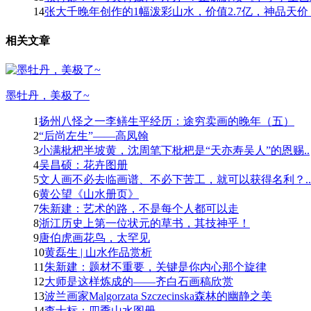
14
张大千晚年创作的1幅泼彩山水，价值2.7亿，神品天价！
相关文章
墨牡丹，美极了~
1
扬州八怪之一李鳝生平经历：途穷卖画的晚年（五）
2
“后尚左生”——高凤翰
3
小满枇杷半坡黄，沈周笔下枇杷是“天亦寿吴人”的恩赐..
4
吴昌硕：花卉图册
5
文人画不必去临画谱、不必下苦工，就可以获得名利？..
6
黄公望《山水册页》
7
朱新建：艺术的路，不是每个人都可以走
8
浙江历史上第一位状元的草书，其技神乎！
9
唐伯虎画花鸟，太罕见
10
黄磊生 | 山水作品赏析
11
朱新建：题材不重要，关键是你内心那个旋律
12
大师是这样炼成的——齐白石画稿欣赏
13
波兰画家Malgorzata Szczecinska森林的幽静之美
14
查士标：四季山水图册