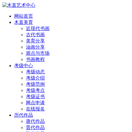
网站首页
木直美育
近现代书画
古代书画
美育分享
油画分享
观点与市场
书画教程
考级中心
考级动态
考级介绍
考级范例
考级考点
考级证书
网点申请
在线报名
历代作品
唐代作品
晋代作品