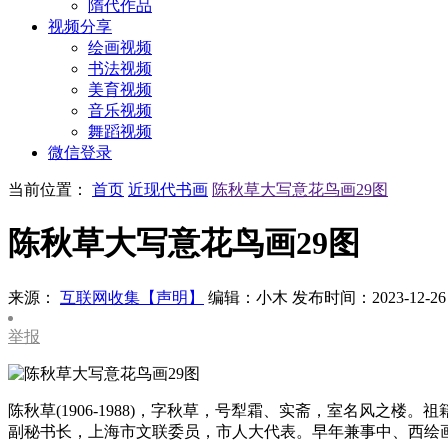
隋代作品
视频分享
绘画视频
书法视频
美育视频
音乐视频
舞蹈视频
微信登录
当前位置：
首页
近现代书画
陈秋草大写意花鸟画29图
陈秋草大写意花鸟画29图
来源：
互联网收集【声明】
编辑：小木
发布时间：2023-12-26
举报
陈秋草(1906-1988)，字秋草，号犁霜、实斋，室名风
副秘书长，上海市文联委员，市人大代表。早年兼事中、西绘