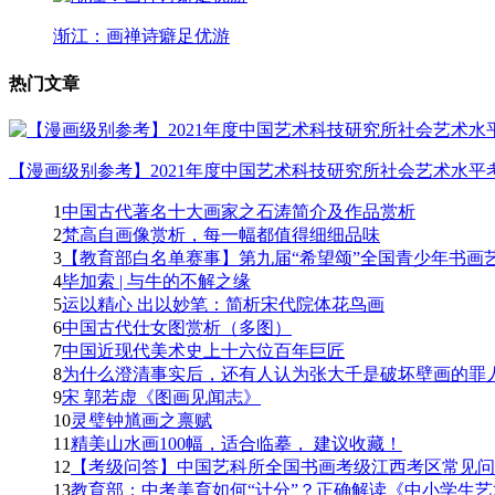
渐江：画禅诗癖足优游
热门文章
【漫画级别参考】2021年度中国艺术科技研究所社会艺术水平考
1
中国古代著名十大画家之石涛简介及作品赏析
2
梵高自画像赏析，每一幅都值得细细品味
3
【教育部白名单赛事】第九届“希望颂”全国青少年书画艺
4
毕加索 | 与牛的不解之缘
5
运以精心 出以妙笔：简析宋代院体花鸟画
6
中国古代仕女图赏析（多图）
7
中国近现代美术史上十六位百年巨匠
8
为什么澄清事实后，还有人认为张大千是破坏壁画的罪人
9
宋 郭若虚《图画见闻志》
10
灵璧钟馗画之禀赋
11
精美山水画100幅，适合临摹， 建议收藏！
12
【考级问答】中国艺科所全国书画考级江西考区常见问题
13
教育部：中考美育如何“计分”？正确解读《中小学生艺