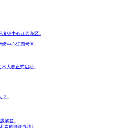
级中心江西考区..
术大赛正式启动..
？..
解答..
术素质测评办法》..