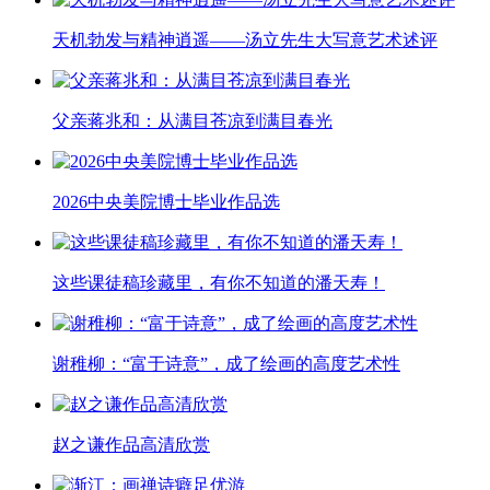
天机勃发与精神逍遥——汤立先生大写意艺术述评
父亲蒋兆和：从满目苍凉到满目春光
2026中央美院博士毕业作品选
这些课徒稿珍藏里，有你不知道的潘天寿！
谢稚柳：“富于诗意”，成了绘画的高度艺术性
赵之谦作品高清欣赏