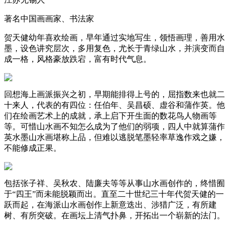
著名中国画画家、书法家
贺天健幼年喜欢绘画，早年通过实地写生，领悟画理，善用水
墨，设色讲究层次，多用复色，尤长于青绿山水，并演变而自
成一格，风格豪放跌宕，富有时代气息。
回想海上画派振兴之初，早期能排得上号的，屈指数来也就二
十来人，代表的有四位：任伯年、吴昌硕、虚谷和蒲作英。他
们在绘画艺术上的成就，承上启下开生面的数花鸟人物画等
等。可惜山水画不知怎么成为了他们的弱项，四人中就算蒲作
英水墨山水画堪称上品，但难以逃脱笔墨轻率草逸作戏之嫌，
不能修成正果。
包括张子祥、吴秋农、陆廉夫等等从事山水画创作的，终惜囿
于“四王”而未能脱颖而出。直至二十世纪三十年代贺天健的一
跃而起，在海派山水画创作上新意迭出、涉猎广泛，有所建
树、有所突破。在画坛上清气扑鼻，开拓出一个崭新的法门。