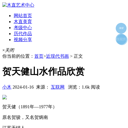
网站首页
木直美育
考级中心
海报
历代作品
视频分享
朋友圈
收藏夹
好友
×
关闭
你当前的位置：
首页
>
近现代书画
> 正文
贺天健山水作品欣赏
小木
2024-01-16 来源：
互联网
浏览：1.6k 阅读
贺天健（1891年—1977年）
原名贺骏，又名贺炳南
江苏无锡人