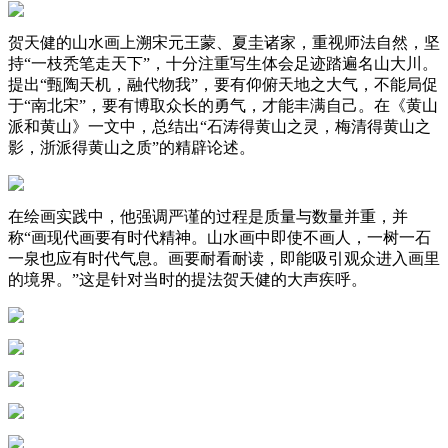
贺天健的山水画上溯宋元王蒙、夏圭诸家，重视师法自然，坚
持“一枝秃笔走天下”，十分注重写生体会足迹踏遍名山大川。
提出“甄陶天机，融代物我”，要有仰俯天地之大气，不能局促
于“南北宋”，要有博取众长的勇气，才能丰满自己。在《黄山
派和黄山》一文中，总结出“石涛得黄山之灵，梅清得黄山之
影，浙派得黄山之质”的精辟论述。
在绘画实践中，他强调严谨的过程是质量与数量并重，并
称“画现代画要有时代精神。山水画中即使不画人，一树一石
一泉也应有时代气息。画要耐看耐读，即能吸引观众进入画里
的境界。”这是针对当时的提法贺天健的大声疾呼。