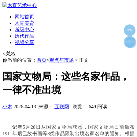
网站首页
木直美育
考级中心
海报
历代作品
视频分享
朋友圈
收藏夹
好友
×
关闭
你当前的位置：
首页
>
观点与市场
> 正文
国家文物局：这些名家作品，
一律不准出境
小木
2026-04-13 来源：
互联网
浏览： 649 阅读
记者5月28日从国家文物局获悉，国家文物局日前颁布
1911年后已故书画等8类作品限制出境名家名单的通知。根据