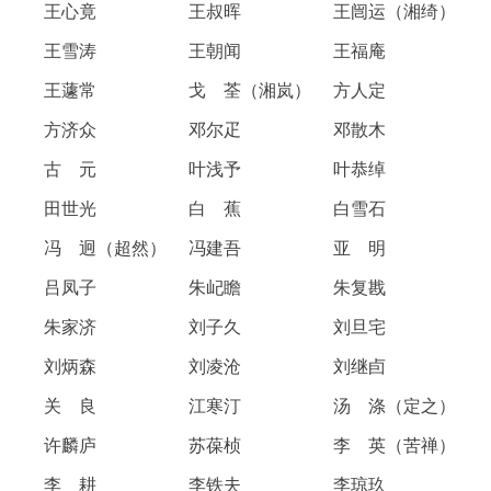
王心竟 王叔晖 王闿运（湘绮）
王雪涛 王朝闻 王福庵
王蘧常 戈 荃（湘岚） 方人定
方济众 邓尔疋 邓散木
古 元 叶浅予 叶恭绰
田世光 白 蕉 白雪石
冯 迥（超然） 冯建吾 亚 明
吕凤子 朱屺瞻 朱复戡
朱家济 刘子久 刘旦宅
刘炳森 刘凌沧 刘继卣
关 良 江寒汀 汤 涤（定之）
许麟庐 苏葆桢 李 英（苦禅）
李 耕 李铁夫 李琼玖