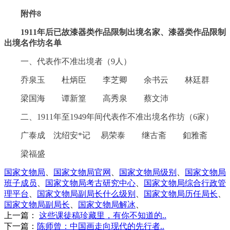
附件8
1911年后已故漆器类作品限制出境名家、漆器类作品限制
出境名作坊名单
一、代表作不准出境者（9人）
乔泉玉 杜炳臣 李芝卿 余书云 林廷群
梁国海 谭新篁 高秀泉 蔡文沛
二、1911年至1949年间代表作不准出境名作坊（6家）
广泰成 沈绍安*记 易荣泰 继古斋 釦雅斋
梁福盛
国家文物局
、
国家文物局官网
、
国家文物局级别
、
国家文物局
班子成员
、
国家文物局考古研究中心
、
国家文物局综合行政管
理平台
、
国家文物局副局长什么级别
、
国家文物局历任局长
、
国家文物局副局长
、
国家文物局解冰
、
上一篇：
这些课徒稿珍藏里，有你不知道的..
下一篇：
陈师曾：中国画走向现代的先行者..