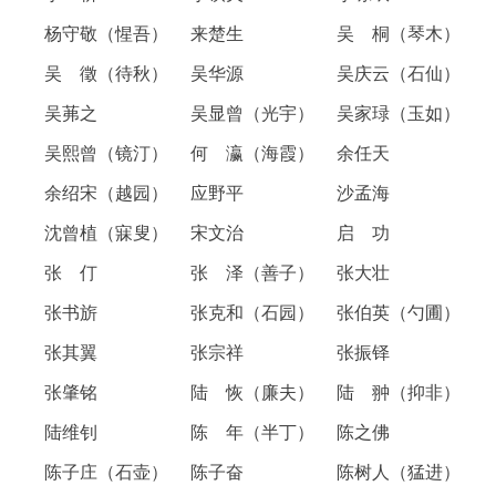
杨守敬（惺吾） 来楚生 吴 桐（琴木）
吴 徵（待秋） 吴华源 吴庆云（石仙）
吴茀之 吴显曾（光宇） 吴家琭（玉如）
吴熙曾（镜汀） 何 瀛（海霞） 余任天
余绍宋（越园） 应野平 沙孟海
沈曾植（寐叟） 宋文治 启 功
张 仃 张 泽（善子） 张大壮
张书旂 张克和（石园） 张伯英（勺圃）
张其翼 张宗祥 张振铎
张肇铭 陆 恢（廉夫） 陆 翀（抑非）
陆维钊 陈 年（半丁） 陈之佛
陈子庄（石壶） 陈子奋 陈树人（猛进）