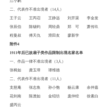
江小鹣
二、代表作不准出境者（14人）
王子云 王丙召 王静远 刘开渠 李金发
张辰伯 陈锡钧 周轻鼎 郑 可 萧传玖
程曼叔 傅天仇 滑田友 廖新学
附件4
1911年后已故扇子类作品限制出境名家名单
一、作品一律不准出境者（3人）
张楫如 龚玉璋 谭维德
二、代表作不准出境者（11人）
支慈庵 张志鱼 孙小匏 杨云康 余仲嘉
花剑南 陈澹如 金绍坊 庞仲经 徐素白
盛丙云