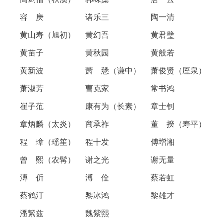
容 庚 诸乐三 陶一清
黄山寿（旭初） 黄幻吾 黄君璧
黄苗子 黄秋园 黄般若
黄新波 萧 愻（谦中） 萧俊贤（厔泉）
萧淑芳 曹克家 常书鸿
崔子范 康有为（长素） 章士钊
章炳麟（太炎） 商承祚 董 揆（寿平）
程 璋（瑶笙） 程十发 傅增湘
曾 熙（农髯） 谢之光 谢无量
溥 伒 溥 佺 蔡若虹
蔡鹤汀 黎冰鸿 黎雄才
潘絜兹 魏紫熙