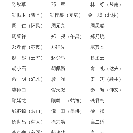
陈秋草 邵 章 林 纾（琴南）
罗振玉（雪堂） 罗惇㬊（复堪） 金 城（北楼）
周 仁（怀民） 周元亮 周思聪
周肇祥 郑 昶（午昌） 郑乃珖
郑孝胥（苏戡） 郑诵先 宗其香
赵 起（云壑） 赵少昂 赵望云
胡小石 胡佩衡 俞 礼（达夫）
俞 明（涤凡） 彦 涵 姜 筠（颖生）
娄师白 贺天健 秦 裕（仲文）
顾廷龙 顾麟士（鹤逸） 钱君匋
钱振鍠（名山） 倪 田（墨耕） 徐 操
徐世昌（菊人） 徐宗浩 高二适
高剑僧（秋溪） 郭味蕖 唐 云