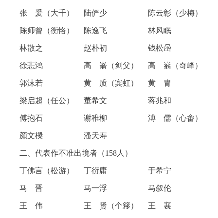
张 爰（大千） 陆俨少 陈云彰（少梅）
陈师曾（衡恪） 陈逸飞 林风眠
林散之 赵朴初 钱松喦
徐悲鸿 高 崙（剑父） 高 嵡（奇峰）
郭沫若 黄 质（宾虹） 黄 胄
梁启超（任公） 董希文 蒋兆和
傅抱石 谢稚柳 溥 儒（心畬）
颜文樑 潘天寿
二、代表作不准出境者（158人）
丁佛言（松游） 丁衍庸 于希宁
马 晋 马一浮 马叙伦
王 伟 王 贤（个簃） 王 襄