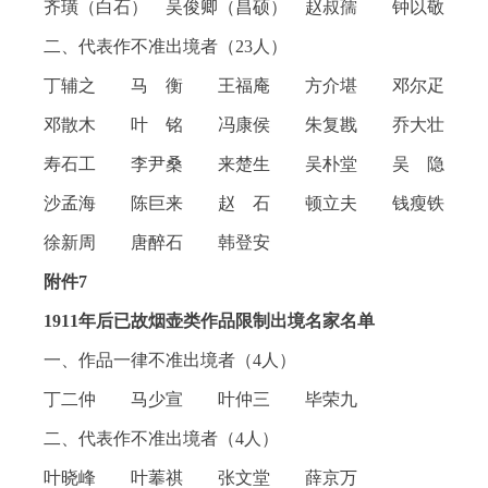
齐璜（白石） 吴俊卿（昌硕） 赵叔孺 钟以敬
二、代表作不准出境者（23人）
丁辅之 马 衡 王福庵 方介堪 邓尔疋
邓散木 叶 铭 冯康侯 朱复戡 乔大壮
寿石工 李尹桑 来楚生 吴朴堂 吴 隐
沙孟海 陈巨来 赵 石 顿立夫 钱瘦铁
徐新周 唐醉石 韩登安
附件7
1911年后已故烟壶类作品限制出境名家名单
一、作品一律不准出境者（4人）
丁二仲 马少宣 叶仲三 毕荣九
二、代表作不准出境者（4人）
叶晓峰 叶菶祺 张文堂 薛京万