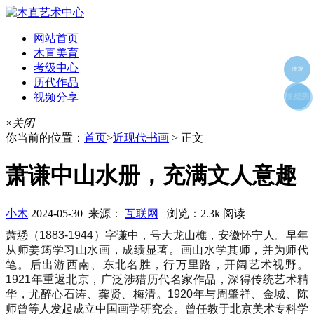
网站首页
木直美育
考级中心
海报
历代作品
视频分享
朋友圈
收藏夹
好友
×
关闭
你当前的位置：
首页
>
近现代书画
> 正文
萧谦中山水册，充满文人意趣
小木
2024-05-30 来源：
互联网
浏览：2.3k 阅读
萧愻（1883-1944）字谦中，号大龙山樵，安徽怀宁人。早年
从师姜筠学习山水画，成绩显著。画山水学其师，并为师代
笔。后出游西南、东北名胜，行万里路，开阔艺术视野。
1921年重返北京，广泛涉猎历代名家作品，深得传统艺术精
华，尤醉心石涛、龚贤、梅清。1920年与周肇祥、金城、陈
师曾等人发起成立中国画学研究会。曾任教于北京美术专科学