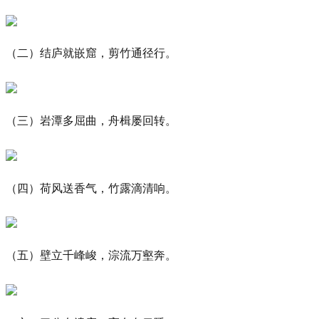
（二）结庐就嵌窟，剪竹通径行。
（三）岩潭多屈曲，舟楫屡回转。
（四）荷风送香气，竹露滴清响。
（五）壁立千峰峻，淙流万壑奔。