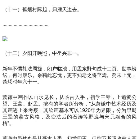
（十一）孤烟村际起，归雁天边去。
......................................
（十二）夕阳开晚照，中坐兴非一。
新年不惯礼法周旋，闭户临池，用孟东野句成十二页。世事纷
纭，何时康乐。余藉此忘忧，更不知老之将至焉。癸未上元，
萧愻时年六十一。
萧谦中画作以山水见长，从临古入手，初学王翚，上追黄公
望、王蒙、赵孟。按有的学者所分析，“从萧谦中艺术经历及
其画迹上来考察，其绘画基本可以1920年为界限，分为早期
王翚的摹古风格，及变法后的石涛等野逸与宋元融合的风
格”。
萧谦中虽然也是从摹古入手，初学四王，但能不断吸收前人画