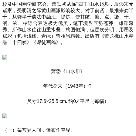
校及中国画学研究会。萧氏初从临“四王”山水起步，后涉宋元
诸家，受明清之际黄山画派影响较大。对于前贤，最推崇龚半
千，从龚半千遗法中融汇、提炼，使其皴、擦、点、染、干、
润、浓、枯综合表达极为优美，笔下境界气势苍莽，雄浑深
秀。所作山水往往山重水叠，构图饱满，但层次分明，用墨及
赋彩（包括浅绛、青绿）皆相当精致。出版有《萧龙樵山水精
品二十四帧》《课徒画稿》。
萧愻《山水册》
年代癸未（1943年）作
尺寸17.6×25.5 cm. 约0.4平尺（每幅）
（一）莓苔异人间，瀑布作空界。