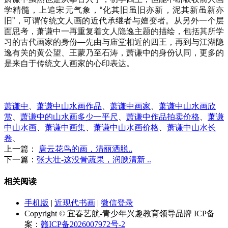
学精髓，上追宋元气象，“化其旧虽旧亦新，泥其新虽新亦
旧”，可谓传统文人画的近代承继者与嬗变者。从另外一个层
面思考，萧谦中一再重复着文人隐逸主题的描绘，包括其所学
习的古代画家的身份—先由与庙堂相近的四王，再到与江湖隐
逸有关的黄公望、王蒙乃至石涛，萧谦中的身份认同，更多的
是来自于传统文人画家的心印表达。
萧谦中
、
萧谦中山水画作品
、
萧谦中画家
、
萧谦中山水画欣
赏
、
萧谦中的山水画多少一平尺
、
萧谦中作品拍卖价格
、
萧谦
中山水画
、
萧谦中画集
、
萧谦中山水画价格
、
萧谦中山水长
卷
、
上一篇：
唐云花鸟的画，清丽洒脱..
下一篇：
张大壮-这没骨蔬果，润腴清新 ..
相关阅读
手机版
|
近现代书画
|
微信登录
Copyright © 宜春艺航-青少年兴趣教育领导品牌 ICP备
案：
赣ICP备2026007972号-2