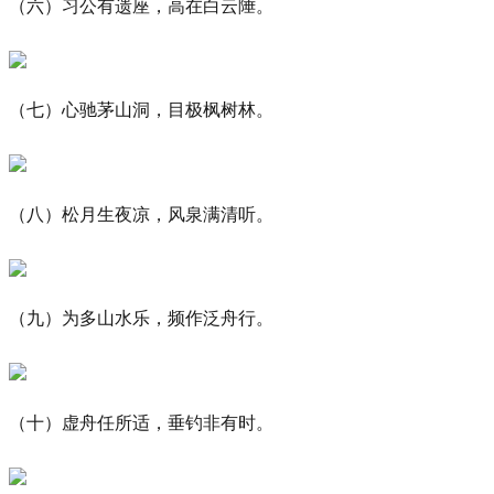
（六）习公有遗座，高在白云陲。
（七）心驰茅山洞，目极枫树林。
（八）松月生夜凉，风泉满清听。
（九）为多山水乐，频作泛舟行。
（十）虚舟任所适，垂钓非有时。