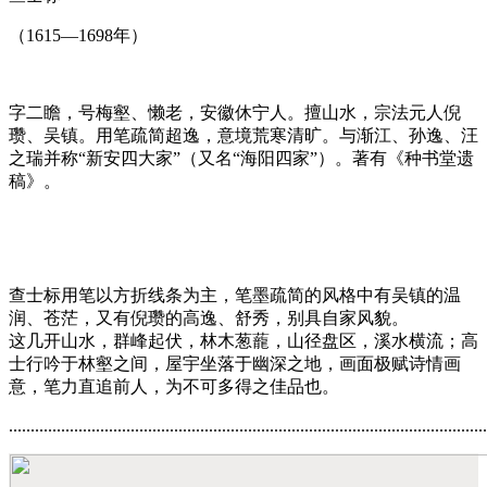
（1615—1698年）
字二瞻，号梅壑、懒老，安徽休宁人。擅山水，宗法元人倪
瓒、吴镇。用笔疏简超逸，意境荒寒清旷。与渐江、孙逸、汪
之瑞并称“新安四大家”（又名“海阳四家”）。著有《种书堂遗
稿》。
查士标用笔以方折线条为主，笔墨疏简的风格中有吴镇的温
润、苍茫，又有倪瓒的高逸、舒秀，别具自家风貌。
这几开山水，群峰起伏，林木葱蘢，山径盘区，溪水横流；高
士行吟于林壑之间，屋宇坐落于幽深之地，画面极赋诗情画
意，笔力直追前人，为不可多得之佳品也。
..............................................................................................................