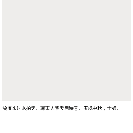
鸿雁来时水拍天。写宋人蔡天启诗意。庚戌中秋，士标。