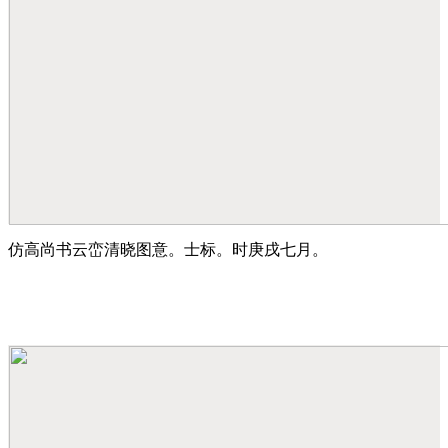
仿高尚书云峦清晓图意。士标。时庚戌七月。