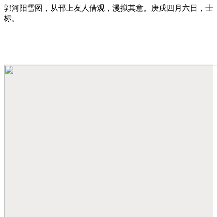
郭河阳雪图，从邗上友人借观，漫拟其意。庚戌四月六日，士
标。