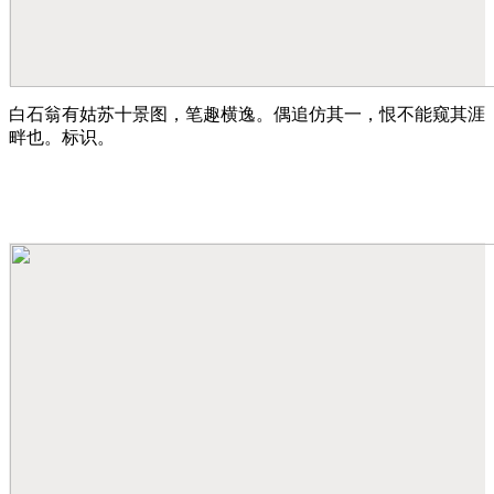
白石翁有姑苏十景图，笔趣横逸。偶追仿其一，恨不能窥其涯
畔也。标识。