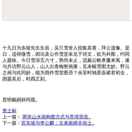
十九日为东坡先生生辰，吴兰雪舍人招集其斋，拜公遗像。是
日，适得微雪，因论及公作雪堂未见于诗文，欲为补图，约同
人题咏。今日雪深五六寸，势尚未止，适戴云帆孝廉来寓，遂
与共访野云山人，山人出查梅壑画册，见末幅雪图尤妙。野云
之画与此同妙，能为我作雪堂图否？余至时钱星壶诸君初去，
因题其后，时酉正刻。
昆明戴絧孙同观。
查士标
上一篇：
两宋山水画构图方式与意境营造..
下一篇：
苏东坡与李公麟：古来画师非俗士..