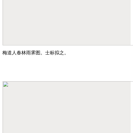
梅道人春林雨霁图。士标拟之。