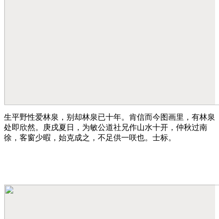
生平野性爱林泉，别却林泉已十年。肯信而今图画里，有林泉
处即欣然。庚戌夏日，为敏公道社兄作山水十开，仲秋过南
徐，客窗少暇，始克成之，不足供一咲也。士标。