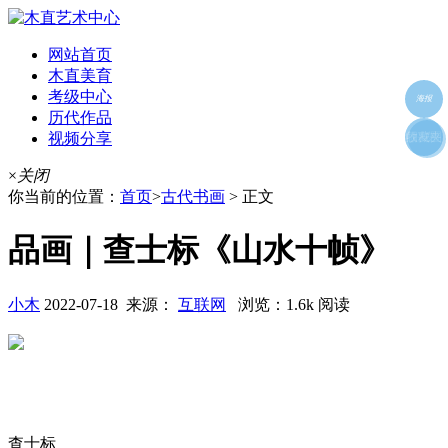
网站首页
木直美育
考级中心
海报
历代作品
视频分享
朋友圈
收藏夹
好友
×
关闭
你当前的位置：
首页
>
古代书画
> 正文
品画｜查士标《山水十帧》
小木
2022-07-18 来源：
互联网
浏览：1.6k 阅读
查士标