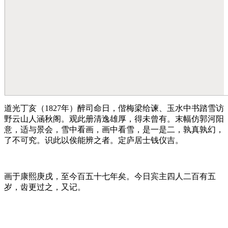
道光丁亥（1827年）醉司命日，偕梅梁给谏、玉水中书踏雪访
野云山人涵秋阁。观此册清逸雄厚，得未曾有。末幅仿郭河阳
意，适与景会，雪中看画，画中看雪，是一是二，孰真孰幻，
了不可究。识此以俟能辨之者。定庐居士钱仪吉。
画于康熙庚戌，至今百五十七年矣。今日宾主四人二百有五
岁，齿更过之，又记。