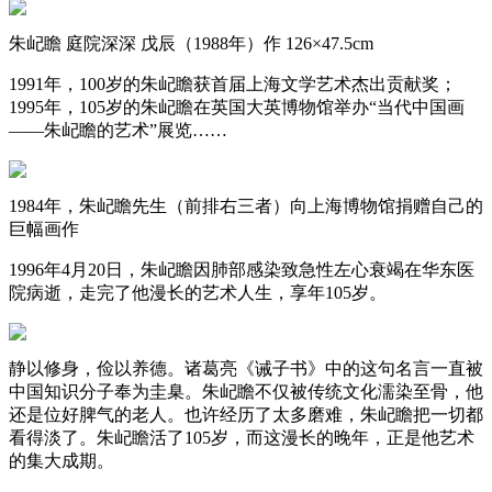
朱屺瞻 庭院深深 戊辰（1988年）作 126×47.5cm
1991年，100岁的朱屺瞻获首届上海文学艺术杰出贡献奖；
1995年，105岁的朱屺瞻在英国大英博物馆举办“当代中国画
——朱屺瞻的艺术”展览……
1984年，朱屺瞻先生（前排右三者）向上海博物馆捐赠自己的
巨幅画作
1996年4月20日，朱屺瞻因肺部感染致急性左心衰竭在华东医
院病逝，走完了他漫长的艺术人生，享年105岁。
静以修身，俭以养德。诸葛亮《诫子书》中的这句名言一直被
中国知识分子奉为圭臬。朱屺瞻不仅被传统文化濡染至骨，他
还是位好脾气的老人。也许经历了太多磨难，朱屺瞻把一切都
看得淡了。朱屺瞻活了105岁，而这漫长的晚年，正是他艺术
的集大成期。