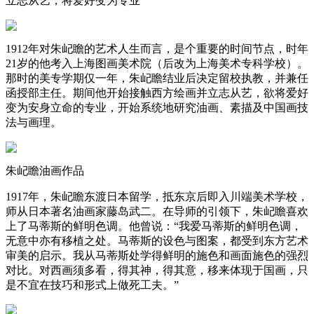
立志从艺，将爱好变为专业
1912年对朱屺瞻的艺术人生而言，是个重要的时间节点，时年
21岁的他考入上海图画美术院（后改为上海美术专科学校）。
那时的美专学期仅一年，朱屺瞻结业后决定留校执教，并兼任
函授部主任。期间他开始接触西方绘画并立志从艺，欲将爱好
变为安身立命的专业，开始系统地研究油画、素描及中国画技
法与画理。
朱屺瞻油画作品
1917年，朱屺瞻东渡日本留学，抵东京后即入川端美术学校，
师从日本著名油画家藤岛武二。在导师的引领下，朱屺瞻喜欢
上了马蒂斯的鲜明色调。他曾说：“我爱马蒂斯的鲜明色调，
无意中亦有移植之处。马蒂斯的设色与图案，都受到东方艺术
审美的启示。我从马蒂斯处学得鲜明的施色和画面施色的强烈
对比。对西画须多看，得其神，得其意，移来体现于国画，只
是不宜在技巧和形式上做死工夫。”