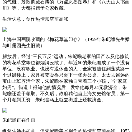
的气概，筹款购藏石涛的《万点恶墨图卷》和《八大山人书画
册》等，大都捐赠予公家收藏。
生活失意，创作热情却空前高涨
上海中国画院收藏的《梅花草堂印存》（1959年朱屺瞻先生赠
与叶露园先生旧藏）
解放后，经过“三反五反”运动，朱屺瞻老家的田产以及他修筑
的梅花草堂等也都烟消云散了。年近60的朱屺瞻成了一个没有
单位、没有职业、也没有退休金的人，全家被迫住到蓬莱路一
个过街楼上，家具被变卖得只剩下一张办公桌。太太去遥远的
宝山上班养活全家，朱屺瞻在家独自带着三个小孩，当“家庭
妇男”。街道上得知他的情况后，发给他每月24元救济金，朱
屺瞻还羞于领取。不久后，政府聘他当上海文史馆馆员，第一
个月领到工资，朱屺瞻马上就去街道上还救济金。
朱屺瞻正在作画
纵然生活不如意，但朱屺瞻美术创作的热情却空前高涨。1953