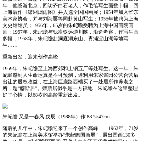
年，他畅游北京，回访齐白石老人，作毛笔写生画数十幅；回
上海后作《潇湘烟雨图》并入选全国国画展；1954年加入华东
美术家协会，并与刘海粟等同赴黄山写生；1955年被聘为上海
文史馆馆员；1956年，65岁的朱屺瞻受聘为上海中国画院画
师；1957年，朱屺瞻与钱瘦铁远游川陕，沿途考察，作写生画
多幅；1958年，朱屺瞻赴洞庭湖东山、青浦淀山湖等地写
生……
重新出发，迎来创作高峰
1959年，朱屺瞻至上海西郊和上钢五厂等处写生。这一年，朱
屺瞻感到人生命运真是不可预测，遂利用朱家酱园公营合营后
出让的股权收益，在上海巨鹿路西端买了一处居所作养老之
所，题“癖斯居”。癖斯居似乎是一方福地，朱屺瞻在这里整理
好了心情，以68岁的高龄重新出发。
朱屺瞻 又是一春风 戊辰（1988年）作 88.5×47cm
随后的几年中，朱屺瞻迎来了一个创作高峰——1962年，71岁
的朱屺瞻在上海美术馆举办“朱屺瞻国画展”，展出国画130多