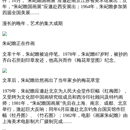
件；10月，“朱屺瞻国画展”应邀赴南京江苏省美术馆展出；次
年，“朱屺瞻国画展”应邀赴西安展出；1964年，朱屺瞻参加第
四届全国美展……
漫长的晚年，艺术的集大成期
朱屺瞻正在作画
文革十年，朱屺瞻被迫停笔。1978年，朱屺瞻87岁时，被抄的
齐白石所刻印章发还，他高兴而作《梅花草堂图》纪念。
文革后，朱屺瞻欣然画出了当年家乡的梅花草堂
1979年，朱屺瞻应邀赴北京为人民大会堂作巨幅《红梅图》，
又受聘为文化部中国画研究组成员和西泠印社顾问及特约画
师；1981年，“朱屺瞻国画展”先后在上海、南京、成都、北京
举行，激起巨大反响；同年6月应邀赴北京钓鱼台国宾馆作巨
幅《牡丹图》、《竹石图》；1982年，电影《画家朱屺瞻》由
上海美术电影制片厂摄制完成……