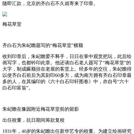
随即汇款，北京的齐白石不久就寄来了印章。
梅花草堂
齐白石为朱屺瞻题写的“梅花草堂”横额
收到印章后，朱屺瞻爱不释手，日日在掌中观赏把玩，此后绘
画写字，也都钤印此章。他还请白石老人题写了“梅花草堂”的
大字，制成匾额挂在老屋的客堂上。经多年的交往，朱屺瞻得
以使齐白石前后为其刻印60多方，成为南方拥有齐白石印章最
多的人，在其编印的《六十白石印轩图卷》中，亦自号“六十
白石印富翁”。
朱屺瞻在豫园附近梅花草堂前的留影
出任校董，抗日期间筹款复校
1931年，40岁的朱屺瞻出任新华艺专的校董。为建立绘画研究