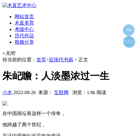
网站首页
木直美育
考级中心
海报
历代作品
视频分享
朋友圈
收藏夹
好友
×
关闭
你当前的位置：
首页
>
近现代书画
> 正文
朱屺瞻：人淡墨浓过一生
小木
2022-08-26 来源：
互联网
浏览：1.8k 阅读
在中国画坛有这样一个传奇，
他跨越了两个世纪，
见证中国画坛近百年的变迁。