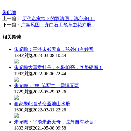
朱屺瞻
上一篇：
历代名家笔下的双清图，清心净目..
下一篇：
广豳风图：齐白石工笔草虫花卉册..
相关阅读
朱屺瞻：平淡未必无奇，弦外自有妙音
1393浏览
2023-03-08 10:49
朱屺瞻大写意牡丹：色彩响亮，气势磅礴！
1992浏览
2022-06-06 22:44
朱屺瞻：“怒”笔写兰，霸悍无两
1729浏览
2022-05-29 02:26
画家朱屺瞻革命圣地山水册
1600浏览
2022-03-31 22:26
朱屺瞻：平淡未必无奇，弦外自有妙音！
1833浏览
2021-05-08 09:58