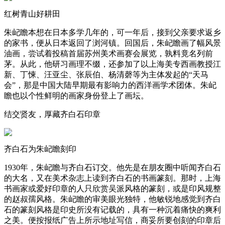
红树青山好耕田
朱屺瞻本想在日本多学几年的，可一年后，接到父亲要求返乡
的家书，便从日本返回了浏河镇。回国后，朱屺瞻画了幅风景
油画，尝试着投稿首届苏州美术画赛会展览，孰料竟名列前
茅。从此，他研习画理不缀，还参加了以上海美专西画教授江
新、丁悚、汪亚尘、张辰伯、杨清磬等为主体发起的“天马
会”，那是中国大陆早期最有影响力的西洋画学术团体。朱屺
瞻也以个性鲜明的画家身份登上了画坛。
结交贤友，厚藏齐白石印章
齐白石为朱屺瞻刻印
1930年，朱屺瞻与齐白石订交。他先是在朋友圈中听闻齐白石
的大名，又在美术杂志上读到齐白石的书画篆刻。那时，上海
书画家或爱好印章的人只欣赏吴派风格的篆刻，或是印风规整
的赵叔孺风格。朱屺瞻的审美眼光独特，他敏锐地感觉到齐白
石的篆刻风格是印史所没有记载的，具有一种沉着痛快的爽利
之美。便按报纸广告上所示地址写信，商妥所要创刻的印章后