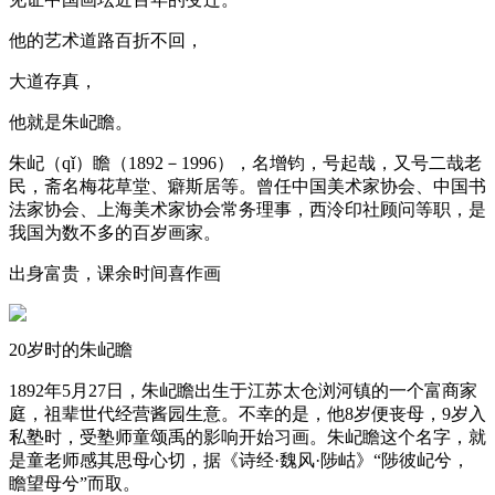
他的艺术道路百折不回，
大道存真，
他就是朱屺瞻。
朱屺（qǐ）瞻（1892－1996），名增钧，号起哉，又号二哉老
民，斋名梅花草堂、癖斯居等。曾任中国美术家协会、中国书
法家协会、上海美术家协会常务理事，西泠印社顾问等职，是
我国为数不多的百岁画家。
出身富贵，课余时间喜作画
20岁时的朱屺瞻
1892年5月27日，朱屺瞻出生于江苏太仓浏河镇的一个富商家
庭，祖辈世代经营酱园生意。不幸的是，他8岁便丧母，9岁入
私塾时，受塾师童颂禹的影响开始习画。朱屺瞻这个名字，就
是童老师感其思母心切，据《诗经·魏风·陟岵》“陟彼屺兮，
瞻望母兮”而取。