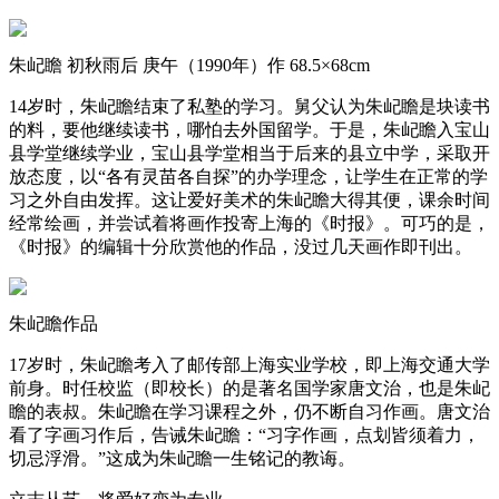
朱屺瞻 初秋雨后 庚午（1990年）作 68.5×68cm
14岁时，朱屺瞻结束了私塾的学习。舅父认为朱屺瞻是块读书
的料，要他继续读书，哪怕去外国留学。于是，朱屺瞻入宝山
县学堂继续学业，宝山县学堂相当于后来的县立中学，采取开
放态度，以“各有灵苗各自探”的办学理念，让学生在正常的学
习之外自由发挥。这让爱好美术的朱屺瞻大得其便，课余时间
经常绘画，并尝试着将画作投寄上海的《时报》。可巧的是，
《时报》的编辑十分欣赏他的作品，没过几天画作即刊出。
朱屺瞻作品
17岁时，朱屺瞻考入了邮传部上海实业学校，即上海交通大学
前身。时任校监（即校长）的是著名国学家唐文治，也是朱屺
瞻的表叔。朱屺瞻在学习课程之外，仍不断自习作画。唐文治
看了字画习作后，告诫朱屺瞻：“习字作画，点划皆须着力，
切忌浮滑。”这成为朱屺瞻一生铭记的教诲。