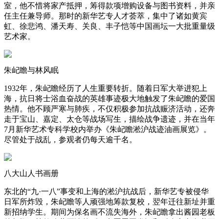
室，他不惜将家产抵押，筹得款项增购设备与图书资料，并亲
任主任兼导师。那时的新华艺专人才荟萃，集中了诸如黄宾
虹、徐悲鸿、潘天寿、关良、丰子恺等中国画坛一大批重量级
艺术家。
朱屺瞻与林风眠
1932年，朱屺瞻经历了人生重要转折。随着日军大举进犯上
海，抗日将士浴血奋战的英雄事迹极大地触发了朱屺瞻的爱国
热情。他不顾严寒与肺疾，不仅积极参加抗战赈济活动，还奔
走于宝山、嘉定、太仓等战场写生，描绘战争遗迹，并在当年
7月新华艺术专科学校内举办《朱屺瞻淞沪战迹油画展览》。
尽管处于战乱，参观者仍每天逾千名。
八大山人书画册
东北的“九·一八”事变和上海的淞沪抗战后，新华艺专被侵华
日军所炸毁，朱屺瞻等人顽强地筹款复校，翌年迁往新址并重
新招纳学生。期间为保名画不流失海外，朱屺瞻拿出酱园老板