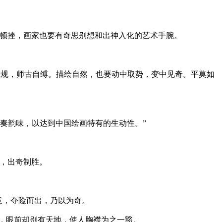
扬顿挫，画家也要有奇思别想和出神入化的艺术手腕。
成规，师古自缚。描绘自然，也要动中取势，变中见奇。平莫如
奏韵味，以达到中国绘画特有的生动性。”
奇，出奇制胜。
不意，夺险而出，乃以为奇。
村”，眼前却别有天地，使人胸襟为之一豁。