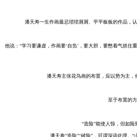
潘天寿一生作画最忌琐琐屑屑、平平板板的作品，认
他说：“学习要谦虚，作画要‘自负’，要大胆，要憋着气抓
潘天寿主张花鸟画的布置，应以势为主，
至于布置的方
“造险”能使人惊，但如险
潘天寿“造险”“破险”，可谓深谙此理。