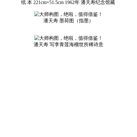
纸 本 221cm×51.5cm 1962年 潘天寿纪念馆藏
潘天寿 墨荷图（指墨）
潘天寿 写李青莲海榴世所稀诗意