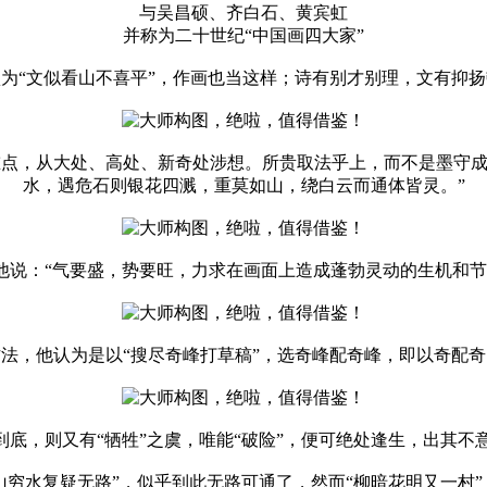
与吴昌硕、齐白石、黄宾虹
并称为二十世纪“中国画四大家”
为“文似看山不喜平”，作画也当这样；诗有别才别理，文有抑
住重点，从大处、高处、新奇处涉想。所贵取法乎上，而不是墨守
水，遇危石则银花四溅，重莫如山，绕白云而通体皆灵。”
他说：“气要盛，势要旺，力求在画面上造成蓬勃灵动的生机和节
法，他认为是以“搜尽奇峰打草稿”，选奇峰配奇峰，即以奇配
到底，则又有“牺牲”之虞，唯能“破险”，便可绝处逢生，出其
“山穷水复疑无路”，似乎到此无路可通了，然而“柳暗花明又一