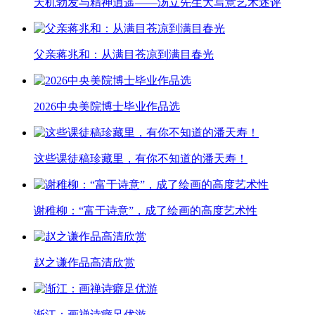
天机勃发与精神逍遥——汤立先生大写意艺术述评
父亲蒋兆和：从满目苍凉到满目春光
2026中央美院博士毕业作品选
这些课徒稿珍藏里，有你不知道的潘天寿！
谢稚柳：“富于诗意”，成了绘画的高度艺术性
赵之谦作品高清欣赏
渐江：画禅诗癖足优游