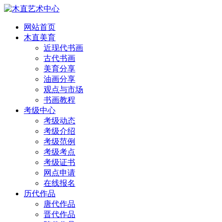
网站首页
木直美育
近现代书画
古代书画
美育分享
油画分享
观点与市场
书画教程
考级中心
考级动态
考级介绍
考级范例
考级考点
考级证书
网点申请
在线报名
历代作品
唐代作品
晋代作品