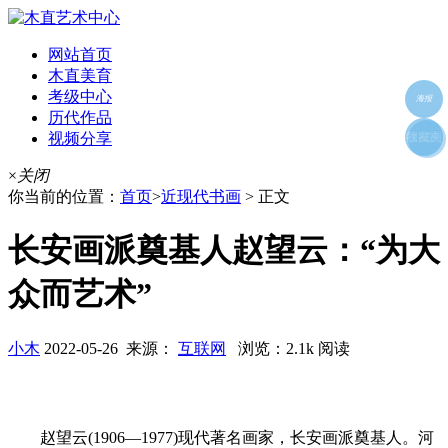
网站首页
木直美育
考级中心
海报
历代作品
视频分享
朋友圈
收藏夹
好友
×
关闭
你当前的位置：
首页
>
近现代书画
> 正文
长安画派奠基人赵望云：“为大
众而艺术”
小木
2022-05-26 来源：
互联网
浏览：2.1k 阅读
赵望云(1906—1977)现代著名画家，长安画派奠基人。河