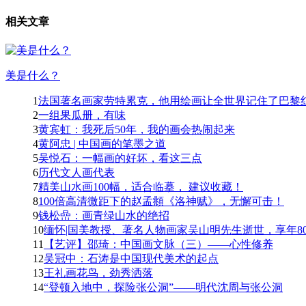
相关文章
美是什么？
1
法国著名画家劳特累克，他用绘画让全世界记住了巴黎红磨
2
一组果瓜册，有味
3
黄宾虹：我死后50年，我的画会热闹起来
4
黄阿忠 | 中国画的笔墨之道
5
吴悦石：一幅画的好坏，看这三点
6
历代文人画代表
7
精美山水画100幅，适合临摹， 建议收藏！
8
100倍高清微距下的赵孟頫《洛神赋》，无懈可击！
9
钱松嵒：画青绿山水的绝招
10
缅怀|国美教授、著名人物画家吴山明先生逝世，享年80岁
11
【艺评】邵琦：中国画文脉（三）——心性修养
12
吴冠中：石涛是中国现代美术的起点
13
王礼画花鸟，劲秀洒落
14
“登顿入地中，探险张公洞”——明代沈周与张公洞