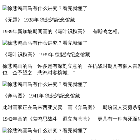
《无题》 1938年 徐悲鸿纪念馆藏
1939年新加坡期间画的《霜叶识秋高》，有嘶鸣之相。
《霜叶识秋高》 1939年 徐悲鸿纪念馆藏
徐悲鸿画的马，许多是有深刻立意的，在抗战时期具有催人奋发
也，企予望之，悲鸿时客槟城。”
《奔马图》 1941年 徐悲鸿纪念馆藏
此时画家正在马来西亚义卖，画《奔马图》，期盼国人英勇杀
1942年画的《哀鸣思战斗，迥立向苍苍》，更具有一种向死