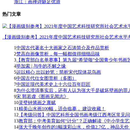
渐江：画禅诗癖足优游
热门文章
【漫画级别参考】2021年度中国艺术科技研究所社会艺术水平考
1
中国古代著名十大画家之石涛简介及作品赏析
2
梵高自画像赏析，每一幅都值得细细品味
3
【教育部白名单赛事】第九届“希望颂”全国青少年书画艺
4
毕加索 | 与牛的不解之缘
5
运以精心 出以妙笔：简析宋代院体花鸟画
6
中国古代仕女图赏析（多图）
7
中国近现代美术史上十六位百年巨匠
8
为什么澄清事实后，还有人认为张大千是破坏壁画的罪人
9
宋 郭若虚《图画见闻志》
10
灵璧钟馗画之禀赋
11
精美山水画100幅，适合临摹， 建议收藏！
12
【考级问答】中国艺科所全国书画考级江西考区常见问题
13
教育部：中考美育如何“计分”？正确解读《中小学生艺
14
张大千晚年创作的1幅泼彩山水，价值2.7亿，神品天价！