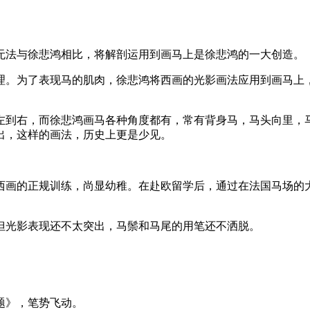
无法与徐悲鸿相比，将解剖运用到画马上是徐悲鸿的一大创造。
理。为了表现马的肌肉，徐悲鸿将西画的光影画法应用到画马上
左到右，而徐悲鸿画马各种角度都有，常有背身马，马头向里，
出，这样的画法，历史上更是少见。
过西画的正规训练，尚显幼稚。在赴欧留学后，通过在法国马场
，但光影表现还不太突出，马鬃和马尾的用笔还不洒脱。
无题》，笔势飞动。