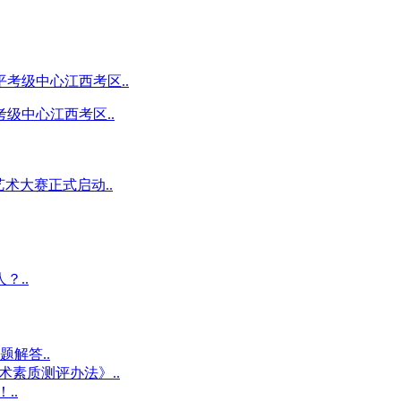
级中心江西考区..
术大赛正式启动..
？..
解答..
术素质测评办法》..
..