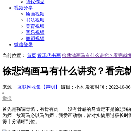
隋代作品
视频分享
绘画视频
书法视频
美育视频
音乐视频
舞蹈视频
微信登录
当前位置：
首页
近现代书画
徐悲鸿画马有什么讲究？看完就
徐悲鸿画马有什么讲究？看完
来源：
互联网收集【声明】
编辑：小木
发布时间：2022-10-06
举报
首先是强调骨骼，有骨有肉——没有骨感的马肯定不是徐悲鸿
为师，故写马必以马为师，我爱画动物，皆对实物用过极长时
得十分清晰到位。