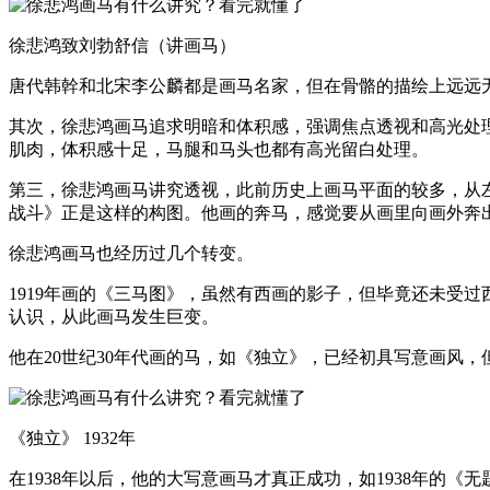
徐悲鸿致刘勃舒信（讲画马）
唐代韩幹和北宋李公麟都是画马名家，但在骨骼的描绘上远远
其次，徐悲鸿画马追求明暗和体积感，强调焦点透视和高光处
肌肉，体积感十足，马腿和马头也都有高光留白处理。
第三，徐悲鸿画马讲究透视，此前历史上画马平面的较多，从
战斗》正是这样的构图。他画的奔马，感觉要从画里向画外奔
徐悲鸿画马也经历过几个转变。
1919年画的《三马图》，虽然有西画的影子，但毕竟还未受
认识，从此画马发生巨变。
他在20世纪30年代画的马，如《独立》，已经初具写意画风
《独立》 1932年
在1938年以后，他的大写意画马才真正成功，如1938年的《