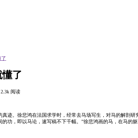
懂了
就懂了
2.3k 阅读
的真迹。徐悲鸿在法国求学时，经常去马场写生，对马的解剖研
间的功，即以马论，速写稿不下千幅。”徐悲鸿画的马，在马的