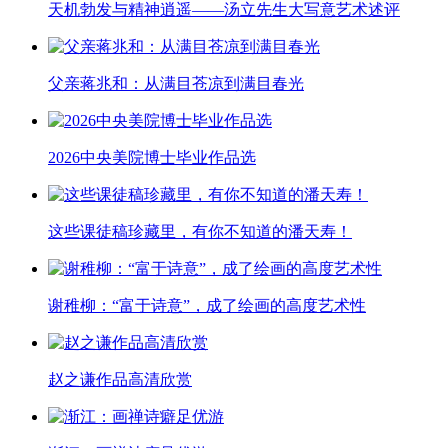
天机勃发与精神逍遥——汤立先生大写意艺术述评
父亲蒋兆和：从满目苍凉到满目春光
2026中央美院博士毕业作品选
这些课徒稿珍藏里，有你不知道的潘天寿！
谢稚柳：“富于诗意”，成了绘画的高度艺术性
赵之谦作品高清欣赏