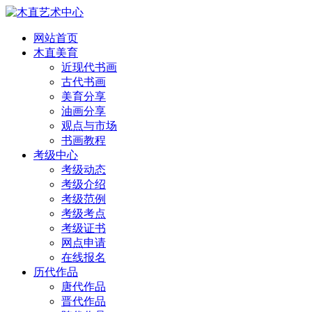
网站首页
木直美育
近现代书画
古代书画
美育分享
油画分享
观点与市场
书画教程
考级中心
考级动态
考级介绍
考级范例
考级考点
考级证书
网点申请
在线报名
历代作品
唐代作品
晋代作品