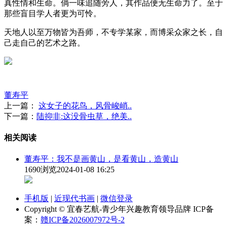
真性情和生命。倘一味追随旁人，其作品便无生命力了。至于
那些盲目学人者更为可怜。
天地人以至万物皆为吾师，不专学某家，而博采众家之长，自
己走自己的艺术之路。
董寿平
上一篇：
这女子的花鸟，风骨峻峭..
下一篇：
陆抑非:这没骨虫草，绝美..
相关阅读
董寿平：我不是画黄山，是看黄山，造黄山
1690浏览
2024-01-08 16:25
手机版
|
近现代书画
|
微信登录
Copyright © 宜春艺航-青少年兴趣教育领导品牌 ICP备
案：
赣ICP备2026007972号-2