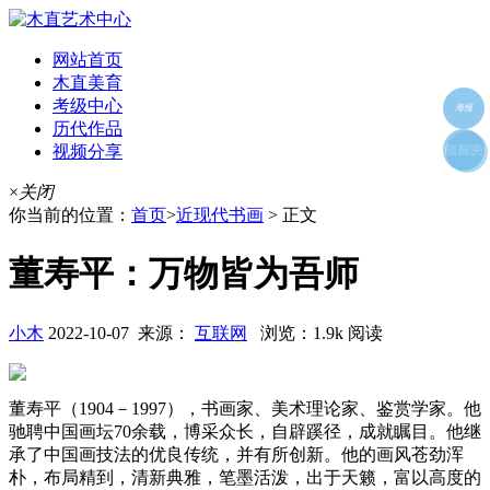
网站首页
木直美育
考级中心
海报
历代作品
视频分享
朋友圈
收藏夹
好友
×
关闭
你当前的位置：
首页
>
近现代书画
> 正文
董寿平：万物皆为吾师
小木
2022-10-07 来源：
互联网
浏览：1.9k 阅读
董寿平（1904－1997），书画家、美术理论家、鉴赏学家。他
驰聘中国画坛70余载，博采众长，自辟蹊径，成就瞩目。他继
承了中国画技法的优良传统，并有所创新。他的画风苍劲浑
朴，布局精到，清新典雅，笔墨活泼，出于天籁，富以高度的