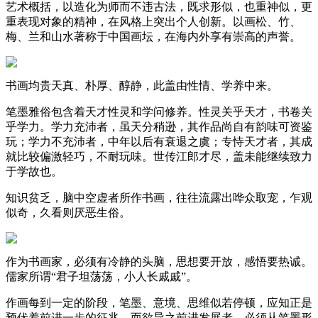
艺术概括，以造化为师而不违古法，既求形似，也重神似，更
重表现对象的精神，在风格上突出个人创新。以画松、竹、
梅、兰和山水著称于中国画坛，在海内外享有崇高的声誉。
书画均贵天真、朴厚、醇静，此盖由性情、学养中来。
笔墨雅俗包含着天才性灵和学问修养。性灵关乎天才，书卷关
乎学力。学力充沛者，虽天分稍逊，其作品尚自有韵味可资鉴
玩；学力不充沛者，中年以后有衰退之虞；专恃天才者，其成
就比较偏激轻巧，不耐玩味。世传江郎才尽，盖未能继续致力
于学故也。
知识贫乏，脑中空虚者所作书画，往往流露出哗众取宠，乍观
似奇，久看则厌恶生俗。
作为书画家，必须有冷静的头脑，思想要开放，感悟要热诚。
儒家所谓“君子坦荡荡，小人长戚戚”。
作画每到一定的阶段，笔墨、意境、思维似若停顿，应知正是
预伏着前进一步的征兆。而欲导之前进发展者，必须从笔墨形