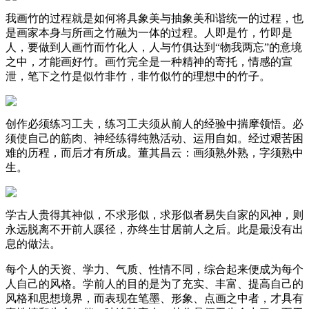
我画竹的过程就是如何将具象美与抽象美和谐统一的过程，也
是画家本身与所画之竹融为一体的过程。人即是竹，竹即是
人，要做到人画竹而竹化人，人与竹俱达到“物我两忘”的意境
之中，才能画好竹。画竹完全是一种精神的寄托，情感的宣
泄，笔下之竹是似竹非竹，非竹似竹的理想中的竹子。
创作必须练习工夫，练习工夫须从前人的经验中揣摩领悟。必
须使自己的筋肉、神经练得纯熟活动、运用自如。经过艰苦困
难的历程，而后才有所成。董其昌云：画须熟外熟，字须熟中
生。
学古人贵得其神似，不求形似，求形似者易失自家的风神，则
永远脱离不开前人蹊径，亦终生甘居前人之后。此是最没有出
息的做法。
每个人的天资、学力、气质、性情不同，综合起来便成为每个
人自己的风格。学前人的目的是为了充实、丰富、提高自己的
风格和思想境界，而表现在笔墨、形象、点画之中者，才具有