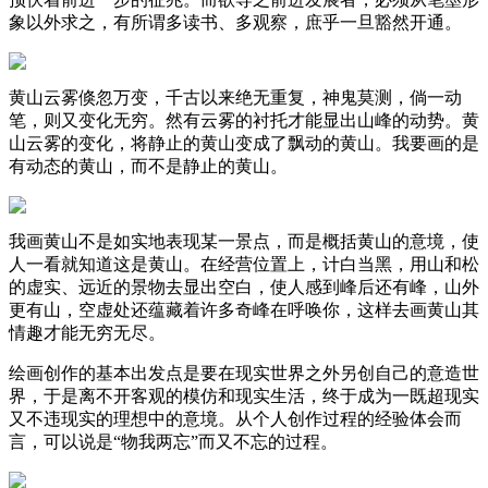
象以外求之，有所谓多读书、多观察，庶乎一旦豁然开通。
黄山云雾倏忽万变，千古以来绝无重复，神鬼莫测，倘一动
笔，则又变化无穷。然有云雾的衬托才能显出山峰的动势。黄
山云雾的变化，将静止的黄山变成了飘动的黄山。我要画的是
有动态的黄山，而不是静止的黄山。
我画黄山不是如实地表现某一景点，而是概括黄山的意境，使
人一看就知道这是黄山。在经营位置上，计白当黑，用山和松
的虚实、远近的景物去显出空白，使人感到峰后还有峰，山外
更有山，空虚处还蕴藏着许多奇峰在呼唤你，这样去画黄山其
情趣才能无穷无尽。
绘画创作的基本出发点是要在现实世界之外另创自己的意造世
界，于是离不开客观的模仿和现实生活，终于成为一既超现实
又不违现实的理想中的意境。从个人创作过程的经验体会而
言，可以说是“物我两忘”而又不忘的过程。