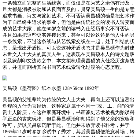
一条独立而完整的生活线索，而仅仅是在为艺之余偶有涉及，
且大都是消极被动和从反面言及的，贯穿吴昌硕一生的是专意
追求书画、诗文与篆刻艺术。不可否认吴昌硕的确是把艺术作
为了自己终生追求的事业，但他是由传统社会的读书人转变而
成的艺术大家，他在60岁之前的读书入仕经历事实不可否认，
并且如果把这些史实连接起来，甚至可以说这还是他人生的另
一条线索，不过这条线与从艺线索交织在一起，处于纠结的状
态，呈现出矛盾性。可以说这种矛盾状态才是吴昌硕作为封建
末世文人士大夫的真实人生，这表现在吴昌硕本人的诗文题跋
以及篆刻印文边款之中。本文拟梳理吴昌硕的入仕经历这条线
索，并进而剖析其向书画艺术线索转化过渡的心态历程。
吴昌硕《墨荷图》纸本水墨 128×59cm 1892年
吴昌硕的父祖辈均为传统的文人士大夫，再向上还可以追溯出
辉煌的入仕为官经历。这种家庭属于不同于“农、工、商”的清
贵士人阶层，在这种家庭环境中，书画篆刻艺术被视为贻误科
举正途的丧志玩物。但是吴昌硕治印却得到了他父亲的宽容和
许可，所以吴昌硕沉醉于此。但他并未放弃读书科考，并于
1865年21岁时参加乡试中了秀才，其后吴昌硕便绝意科场，转