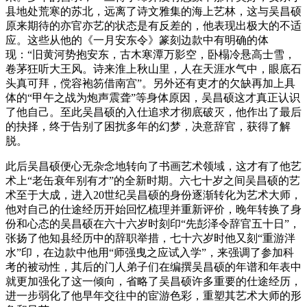
县地处荒寒的苏北，远离了诗文雅集的海上艺林，这与吴昌硕
原来期待的亦官亦艺的状态是有反差的，他表现出极大的不适
应。这些从他的《一月安东令》篆刻边款中有明确的体
现：“旧黄河势抱安东，古木寒潭万影空，卧榻冷悬高士雪，
卷茅狂听大王风。诗来淮上秋山里，人在天涯水气中，眼底石
头真可拜，傥容袍笏借南宫”。另外还有吏才的欠缺再加上具
体的“甲午之战为炮声震聋”等身体原因，吴昌硕这才真正认识
了他自己。至此吴昌硕的入仕追求才彻底破灭，他作出了最后
的抉择，终于告别了困扰多年的幻梦，决意辞官，获得了解
脱。
此后吴昌硕便心无杂念地转向了书画艺术领域，这才有了他艺
术上“老缶衰年别有才”的全新时期。六七十岁之间吴昌硕的艺
术至于大成，进入20世纪吴昌硕的身份逐渐转化为艺术大师，
他对自己的仕途经历开始回忆梳理并重新评价，晚年转换了身
份和心态的吴昌硕在六十六岁时刻印“先彭泽令辞官五十日”，
张扬了他知县经历中的辞职举措，七十六岁时他又刻“重游泮
水”印，在边款中他用“师强曳之应试入学”，来强调了参加科
考的被动性，其后的门人弟子们在编撰吴昌硕的年谱和年表中
就更加强化了这一倾向，省略了吴昌硕许多重要的仕途经历，
进一步弱化了他早年交往中的宦游色彩，重塑其艺术大师的形