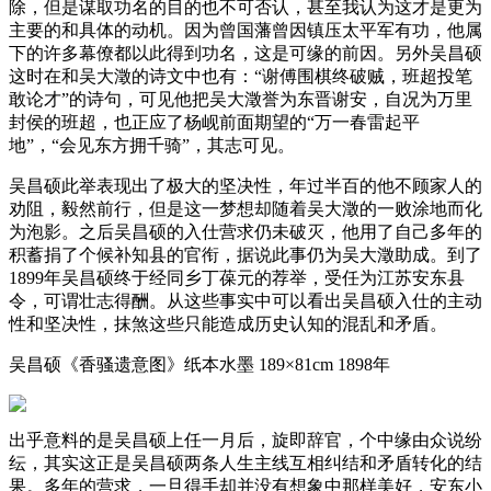
除，但是谋取功名的目的也不可否认，甚至我认为这才是更为
主要的和具体的动机。因为曾国藩曾因镇压太平军有功，他属
下的许多幕僚都以此得到功名，这是可缘的前因。另外吴昌硕
这时在和吴大澂的诗文中也有：“谢傅围棋终破贼，班超投笔
敢论才”的诗句，可见他把吴大澂誉为东晋谢安，自况为万里
封侯的班超，也正应了杨岘前面期望的“万一春雷起平
地”，“会见东方拥千骑”，其志可见。
吴昌硕此举表现出了极大的坚决性，年过半百的他不顾家人的
劝阻，毅然前行，但是这一梦想却随着吴大澂的一败涂地而化
为泡影。之后吴昌硕的入仕营求仍未破灭，他用了自己多年的
积蓄捐了个候补知县的官衔，据说此事仍为吴大澂助成。到了
1899年吴昌硕终于经同乡丁葆元的荐举，受任为江苏安东县
令，可谓壮志得酬。从这些事实中可以看出吴昌硕入仕的主动
性和坚决性，抹煞这些只能造成历史认知的混乱和矛盾。
吴昌硕《香骚遗意图》纸本水墨 189×81cm 1898年
出乎意料的是吴昌硕上任一月后，旋即辞官，个中缘由众说纷
纭，其实这正是吴昌硕两条人生主线互相纠结和矛盾转化的结
果。多年的营求，一旦得手却并没有想象中那样美好，安东小