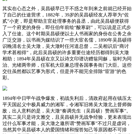
其实在心态之外，吴昌硕早已于不惑之年到来之前就已经开始
了自己的仕途营求，1882年，39岁的吴昌硕经友人荐举为“佐
贰”小吏，即是帮助主官处理事务的县丞，由此吴昌硕便获得
了一个府吏的身份，即任伯年前绘“酸寒尉”，可以说是正式步
入了仕途。这个时期吴昌硕便以士人书画家的身份在公务之余
广泛交游，以书画为媒结识了一些大宦名儒，1890年吴昌硕得
识晚清名士吴大澂，吴大澂时任河道总督，二吴相识后“商讨
学术甚相得”，此后吴昌硕的许多重要仕途经历都得到吴大澂
相助；1894年吴昌硕在京又以诗文印谱访赠翁同龢，翁时为同
治、光绪两帝师，任军机大臣兼总理各国事务衙门大臣。这些
交往虽然都以艺事为形式，但是并不能完全排除“宦游”的色
彩。
1894年中日甲午战争爆发，初战失利后，清政府起用在镇压太
平天国起义中极具威力的湘军，令湘军旧将吴大澂北上督师御
敌，出人意料的是，吴大澂“奏调先生（吴昌硕）赞画军事”。
其实二吴只是诗文雅交，且吴昌硕并无战争经验，更未表现出
过什么军事才能，吴大澂之邀所谓“赞画军事”不过只是虚词，
当然其中吴昌硕本人的爱国情绪和报答知己等原因都不可排