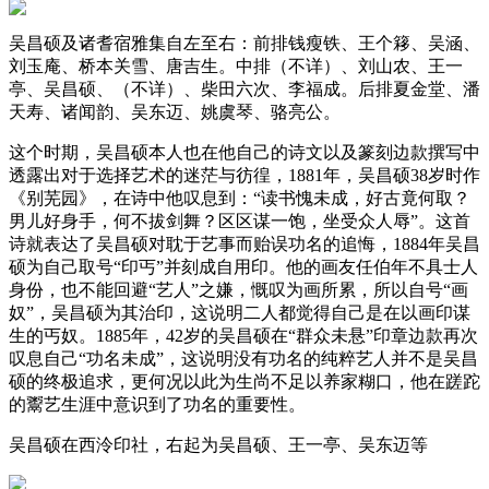
吴昌硕及诸耆宿雅集自左至右：前排钱瘦铁、王个簃、吴涵、
刘玉庵、桥本关雪、唐吉生。中排（不详）、刘山农、王一
亭、吴昌硕、（不详）、柴田六次、李福成。后排夏金堂、潘
天寿、诸闻韵、吴东迈、姚虞琴、骆亮公。
这个时期，吴昌硕本人也在他自己的诗文以及篆刻边款撰写中
透露出对于选择艺术的迷茫与彷徨，1881年，吴昌硕38岁时作
《别芜园》，在诗中他叹息到：“读书愧未成，好古竟何取？
男儿好身手，何不拔剑舞？区区谋一饱，坐受众人辱”。这首
诗就表达了吴昌硕对耽于艺事而贻误功名的追悔，1884年吴昌
硕为自己取号“印丐”并刻成自用印。他的画友任伯年不具士人
身份，也不能回避“艺人”之嫌，慨叹为画所累，所以自号“画
奴”，吴昌硕为其治印，这说明二人都觉得自己是在以画印谋
生的丐奴。1885年，42岁的吴昌硕在“群众未悬”印章边款再次
叹息自己“功名未成”，这说明没有功名的纯粹艺人并不是吴昌
硕的终极追求，更何况以此为生尚不足以养家糊口，他在蹉跎
的鬻艺生涯中意识到了功名的重要性。
吴昌硕在西泠印社，右起为吴昌硕、王一亭、吴东迈等