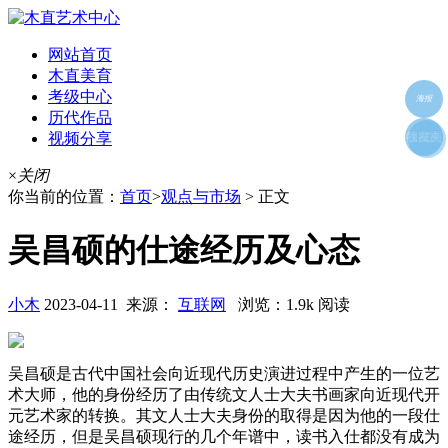
网站首页
木直美育
考级中心
海报
历代作品
视频分享
朋友圈
收藏夹
好友
×
关闭
你当前的位置：
首页
>
观点与市场
> 正文
吴昌硕的仕途经历及心态
小木
2023-04-11 来源：
互联网
浏览：1.9k 阅读
吴昌硕是古代中国社会向近现代历史演进过程中产生的一位艺
术大师，他的身份经历了由传统文人士大夫书画家向近现代开
元艺术家的转换。其文人士大夫身份的取得是因为他的一段仕
途经历，但是吴昌硕现行的几个年谱中，读书入仕都没有成为