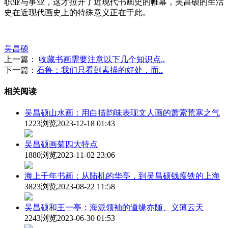
职业与事业，这才拉开了近现代书画史的帷幕，吴昌硕的生活
史在近现代画史上的特殊意义正在于此。
吴昌硕
上一篇：
收藏书画需要注意以下几个知识点..
下一篇：
石鲁：我们只看到素描的好处，而..
相关阅读
吴昌硕山水画：用白描韵味表现文人画的萧索荒寒之气
1223浏览
2023-12-18 01:43
吴昌硕画菊四大特点
1880浏览
2023-11-02 23:06
海上千年书画：从陆机的华亭，到吴昌硕钱瘦铁的上海
3823浏览
2023-08-22 11:58
吴昌硕和王一亭：海派领袖的道缘亦随、义薄云天
2243浏览
2023-06-30 01:53