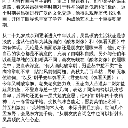
向了习诗作画与写字刻印，走上了坐馆教书、刻印卖字的谋生
道路，看来吴昌硕青年时期对于科举的确是低调和消极的。这
个时期吴昌硕进行广泛的文化交游，他得以观摩历代书法名
画，开阔了眼界也丰富了学养，构成他艺术上一个重要积淀
期。
从二十九岁成亲到逐渐进入中年以后，吴昌硕的生活状态是惨
淡的，这从任伯年为其所画的《酸寒尉像》和《饥看天图》中
均有体现。无论是从画面形象还是朋友的题跋来看，他们对于
自己的状态都是不满意的，充满了自嘲和自贱。另外与任伯年
以画题单纯的互相嘲讽不同，画友杨岘在《酸寒尉像》的题跋
之中，更直表深意。“何人画此酸寒尉，冠盖丛中愁不类”“苍
鹰将举胡不举，跕跕风前侧两翅。高秋九月百草枯，野旷无粮
仗谁伺。”以及“尉乎去年饥看天（君去年绘《饥看天图》），
今年又树酸寒帜。老失老矣筋力衰，丑态向人苦遭弃”“尉如盐
薤我如堇，不登嘉荐总一致”几句，表达了同病相怜以及伤感
自卑，后两句还更有一层共勉的意思，他相信“尉年四十饶精
神，万一春雷起平地。变换气味岂能定，愿尉莫怕狂名崇”。
并互相激励：“英雄暂与常人伦，未际升腾且拥鼻。世间几个
孟东野，会见东方拥千骑。”从朋友的言词之中也可以折射出
吴昌硕的入仕心态。