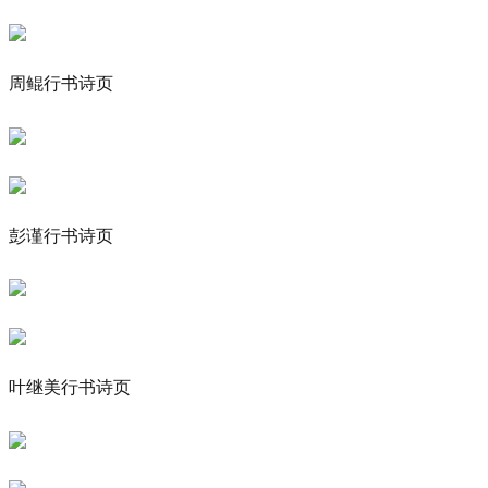
周鲲行书诗页
彭谨行书诗页
叶继美行书诗页