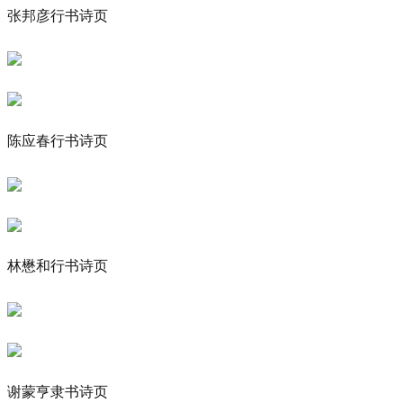
张邦彦行书诗页
陈应春行书诗页
林懋和行书诗页
谢蒙亨隶书诗页