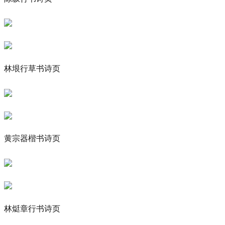
林垠行草书诗页
黄宗器楷书诗页
林烶章行书诗页