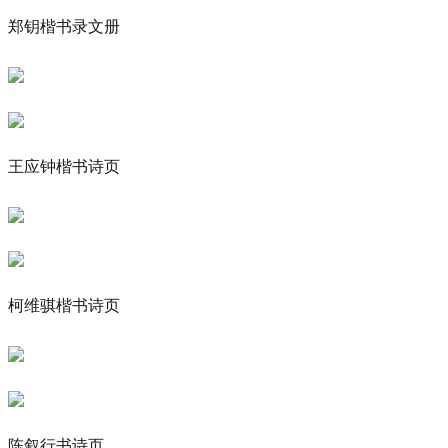
郑钥楷书录文册
王应钟楷书诗页
柯维骐楷书诗页
陈叙行书诗页