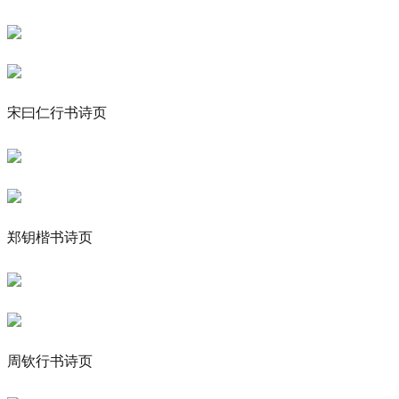
宋曰仁行书诗页
郑钥楷书诗页
周钦行书诗页