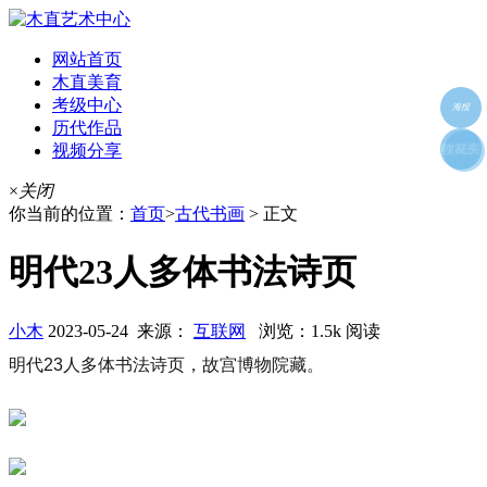
网站首页
木直美育
考级中心
海报
历代作品
视频分享
朋友圈
收藏夹
好友
×
关闭
你当前的位置：
首页
>
古代书画
> 正文
明代23人多体书法诗页
小木
2023-05-24 来源：
互联网
浏览：1.5k 阅读
明代23人多体书法诗页，故宫博物院藏。