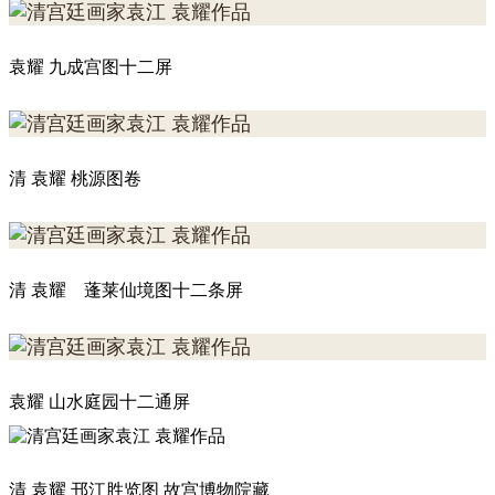
袁耀 九成宫图十二屏
清 袁耀 桃源图卷
清 袁耀 蓬莱仙境图十二条屏
袁耀 山水庭园十二通屏
清 袁耀 邗江胜览图 故宫博物院藏