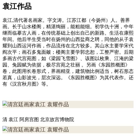
袁江作品
袁江,清代著名画家。字文涛。江苏江都（今扬州）人。善界
画。长于山水楼阁，精湛绚丽，能粗能细。初学仇十洲，中年
继而临摹古人画，在传统基础上创出自己的新路。生活在康熙
年间。他后半生受当时在扬州的山西盐商之聘，同他的从子袁
耀到山西运河作画，作品流传在北方较多。其山水主要学宋代
阎次平；画石多鬼面皴；楼阁主要学郭忠恕，工整严密。后期
多画古代宫苑图，如《梁园飞雪图》、该图以枚乘、江淹的梁
园、兔园赋为依据，极尽宫苑之壮丽 。另画《东园胜概图》
卷，此图用长卷形式，界画精亚，建筑物比例适当，树石形态
若真，山影波光，层次深远。《东园胜概图》为其代表作。还
有《汉宫秋月图》等。
清 袁江 阿房宫图 北京故宫博物院