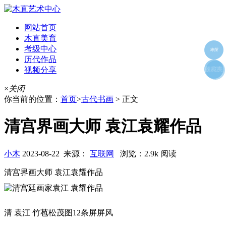
网站首页
木直美育
考级中心
海报
历代作品
视频分享
朋友圈
收藏夹
好友
×
关闭
你当前的位置：
首页
>
古代书画
> 正文
清宫界画大师 袁江袁耀作品
小木
2023-08-22 来源：
互联网
浏览：2.9k 阅读
清宫界画大师 袁江袁耀作品
清 袁江 竹苞松茂图12条屏屏风