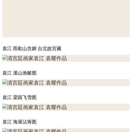
袁江 雨歇山含媚 台北故宫藏
袁江 溪山渔艇图
袁江 梁园飞雪图
袁江 海屋沾筹图