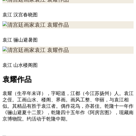
袁江 汉宫春晓图
袁江 骊山避暑图
袁江 山水楼阁图
袁耀作品
袁耀（生卒年未详），字昭道，江都（今江苏扬州）人。袁江
之侄。工画山水、楼阁、界画。画风工整、华丽，与袁江相
似。其精品有胜于袁江者。偶作花鸟，亦甚佳。乾隆十一年作
《骊山避夏十二景》，乾隆四十五年作《阿房宫图》，现藏南
京博物院。约活动于乾隆中期。