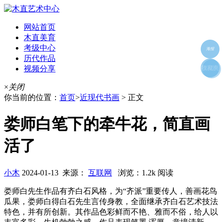
网站首页
木直美育
考级中心
海报
历代作品
视频分享
朋友圈
收藏夹
好友
×
关闭
你当前的位置：
首页
>
近现代书画
> 正文
娄师白笔下的牵牛花，简直画
活了
小木
2024-01-13 来源：
互联网
浏览：1.2k 阅读
娄师白先生作品有齐白石风格，为“齐派”重要传人，善画花鸟
瓜果，娄师白得白石先生言传身教，全面继承齐白石艺术技法
特色，并有所创新。其作品色彩鲜而不艳、雅而不俗，给人以