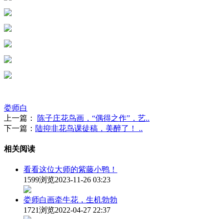
娄师白
上一篇：
陈子庄花鸟画，“偶得之作”，艺..
下一篇：
陆抑非花鸟课徒稿，美醉了！ ..
相关阅读
看看这位大师的紫藤小鸭！
1599浏览
2023-11-26 03:23
娄师白画牵牛花，生机勃勃
1721浏览
2022-04-27 22:37