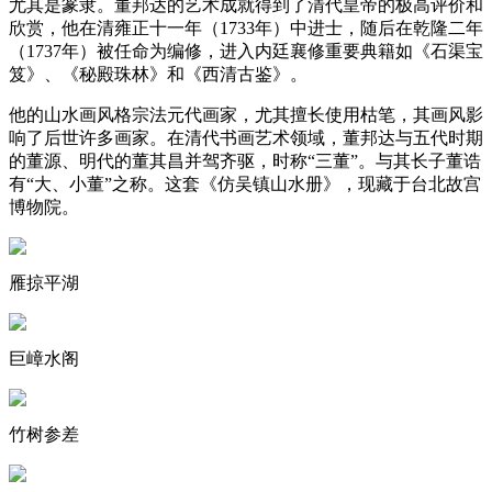
尤其是篆隶。董邦达的艺术成就得到了清代皇帝的极高评价和
欣赏，他在清雍正十一年（1733年）中进士，随后在乾隆二年
（1737年）被任命为编修，进入内廷襄修重要典籍如《石渠宝
笈》、《秘殿珠林》和《西清古鉴》。
他的山水画风格宗法元代画家，尤其擅长使用枯笔，其画风影
响了后世许多画家。在清代书画艺术领域，董邦达与五代时期
的董源、明代的董其昌并驾齐驱，时称“三董”。与其长子董诰
有“大、小董”之称。这套《仿吴镇山水册》，现藏于台北故宫
博物院。
雁掠平湖
巨嶂水阁
竹树参差