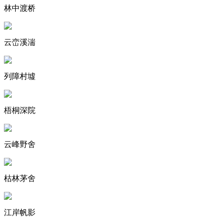
林中渡桥
云峦溪湍
列障村墟
梧桐深院
云峰野舍
枯林茅舍
江岸帆影