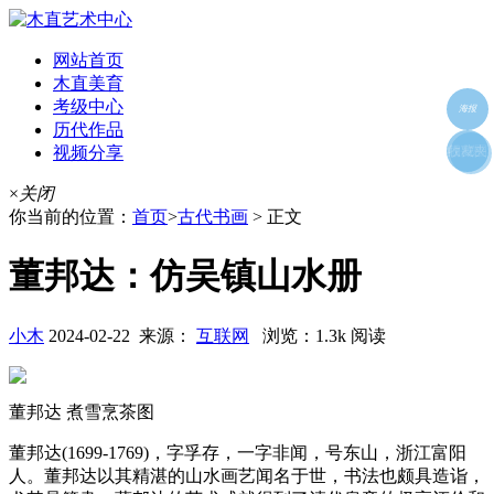
网站首页
木直美育
考级中心
海报
历代作品
视频分享
朋友圈
收藏夹
好友
×
关闭
你当前的位置：
首页
>
古代书画
> 正文
董邦达：仿吴镇山水册
小木
2024-02-22 来源：
互联网
浏览：1.3k 阅读
董邦达 煮雪烹茶图
董邦达(1699-1769)，字孚存，一字非闻，号东山，浙江富阳
人。董邦达以其精湛的山水画艺闻名于世，书法也颇具造诣，