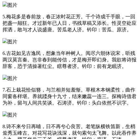
5.梅花多是春前放，春正浓时花正芳。千个诗成千手眼，一回
把盏一颠狂。才过新年已人日，书残草稿又添长。性灵空处应
挥洒，敢与才人说盛唐。苦瓜老人济。钤印：苦瓜、原济。
6.古花如见古逸民，想象当年种树人。阅尽六朝休说宋，听残
两汉莫言秦。岂非春到能传信，才是梅开即幻身。我欲将诗报
辞客，恐于清操著红尘。瞎尊者济。钤印：前有龙眠济。
7.石上栽花恰似簪，与兰相并短羞惭。草根木本钢柔性，曲作
同窗各样堪。养就踒身十九寸，结来嫩蕊一连三。探梅诗借君
为补，留与人间共笑谈。石涛济。钤印：头白依然不识字。
8.诗不来兮日再晡，日不再兮心良苦。老笔纵横铁笛新，生梢
耸秀玉峰古。对花写花诀浅深，就句索句太飞舞。以此吞作养