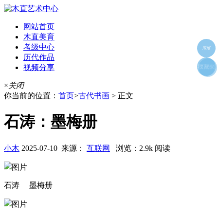
网站首页
木直美育
考级中心
海报
历代作品
视频分享
朋友圈
收藏夹
好友
×
关闭
你当前的位置：
首页
>
古代书画
> 正文
石涛：墨梅册
小木
2025-07-10 来源：
互联网
浏览：2.9k 阅读
石涛 墨梅册