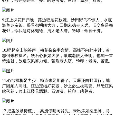
心丸，劈开华岳三千斧。瞎尊者济。钤印：原济、石涛。
9.江上探花日归晚，路边取足花枝婉。沙田野鸟不惊人，水底
游鱼亦亲饭。眼界都明阔大方，囗期未稳去人远。旧交多是梅
花邻，命我题诗休缱绻。清湘老人济。钤印：膏肓子济。
10.呼起空山响答声，梅花朵朵半含情。高峰不向此中讨，冷
志何来独擅名。铁石心肠如火发，锻成老眼太争明。也知一首
诗难就，故遣东风努力倾。苦瓜老人济。钤印：老涛、苦瓜。
11.心欲探梅足力少，梅诗未足那得了。天霁还向野田行，地
广因须入高眺。江边定结好花坡，沙上必生枝窈窕。只恐江风
吹落花，吟上江楼见飘渺。石涛济。钤印：瞎尊者。
12.把盏殷勤待梳月，莫漫停睛向背先。未出浑如剔墨补，将