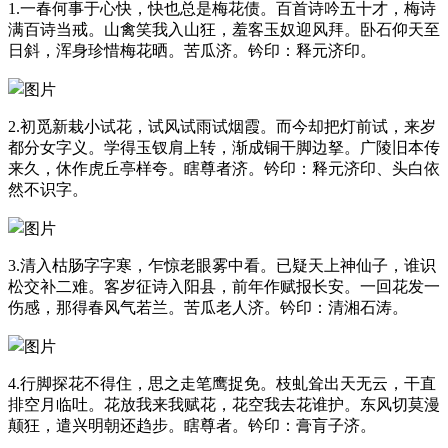
1.一春何事于心快，快也总是梅花债。百首诗吟五十才，梅诗
满百诗当戒。山禽笑我入山狂，羞客玉奴迎风拜。卧石仰天至
日斜，浑身珍惜梅花晒。苦瓜济。钤印：释元济印。
2.初觅新栽小试花，试风试雨试烟霞。而今却把灯前试，来岁
都分女字义。学得玉钗肩上转，渐成铜干脚边拏。广陵旧本传
来久，休作虎丘亭样夸。瞎尊者济。钤印：释元济印、头白依
然不识字。
3.清入枯肠字字寒，乍惊老眼雾中看。已疑天上神仙子，谁识
松交补二难。客岁征诗入阳县，前年作赋报长安。一回花发一
伤感，那得春风气若兰。苦瓜老人济。钤印：清湘石涛。
4.行脚探花不得住，思之走笔鹰捉免。枝虬耸出天无云，干直
排空月临吐。花放我来我赋花，花空我去花谁护。东风切莫漫
颠狂，遣兴明朝还趋步。瞎尊者。钤印：膏肓子济。