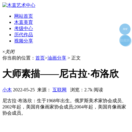
网站首页
木直美育
考级中心
海报
历代作品
视频分享
朋友圈
收藏夹
好友
×
关闭
你当前的位置：
首页
>
油画分享
> 正文
大师素描——尼古拉·布洛欣
小木
2022-05-25 来源：
互联网
浏览：2.7k 阅读
尼古拉·布洛欣：生于1968年出生。俄罗斯美术家协会成员、
2002年起，美国肖像画家协会成员;2004年起，美国肖像画家
协会成员。