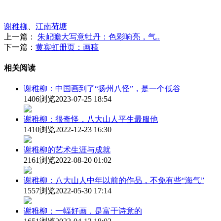
谢稚柳
、
江南荷塘
上一篇：
朱屺瞻大写意牡丹：色彩响亮，气..
下一篇：
黄宾虹册页：画稿
相关阅读
谢稚柳：中国画到了“扬州八怪”，是一个低谷
1406浏览
2023-07-25 18:54
谢稚柳：很奇怪，八大山人平生最服他
1410浏览
2022-12-23 16:30
谢稚柳的艺术生涯与成就
2161浏览
2022-08-20 01:02
谢稚柳：八大山人中年以前的作品，不免有些“海气”
1557浏览
2022-05-30 17:14
谢稚柳：一幅好画，是富于诗意的