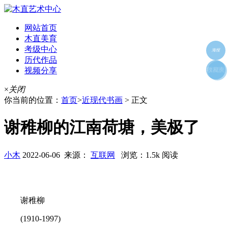
网站首页
木直美育
考级中心
海报
历代作品
视频分享
朋友圈
收藏夹
好友
×
关闭
你当前的位置：
首页
>
近现代书画
> 正文
谢稚柳的江南荷塘，美极了
小木
2022-06-06 来源：
互联网
浏览：1.5k 阅读
谢稚柳
(1910-1997)