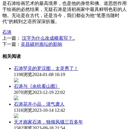
是石涛绘画艺术的最高境界，也是他的身世和佛、道思想作用
于绘画的必然结果，无疑石涛是清初画家中最具鲜明色彩的人
物。无论是在古代，还是当今，我们都会为他“笔墨当随时
代”的精到之语所深深折服。
石涛
上一篇：
汉字为什么改成横着写？..
下一篇：
吴昌硕对画坛的影响
相关阅读
石涛罕见的罗汉图，太灵秀了！
1198浏览
2024-01-08 16:19
石涛与《余杭看山图》
2070浏览
2023-12-19 22:02
石涛花卉小品，清气袭人
1316浏览
2023-10-14 12:42
天才画家石涛，独领风骚三百多年
1582浏览
2023-09-18 21:54