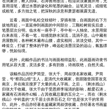
苍润兼济，耐人回味。石涛善用墨法，枯湿浓淡兼施并用，尤
喜用湿笔，通过水墨的渗化和笔墨的融合。运笔灵活，或细笔
或粗笔，多方拙之笔，把深秋的凉意和萧瑟都展露无遗。
近看，画面中虬松交枝错叶，穿插有致，自画面的右下方
拔地而起，一直延伸到画面的中间部分，三颗松树前实后虚，
笔墨层次分明。临水有一座亭子，亭中有一人独坐。水景用留
白来表现，不着一笔，却感觉静水深流，流淌不息。山中藏有
房屋数间，各种树木遍布山腰，虚实相间，浓淡交错。其中一
峰耸立，打破了整体的平静，峰远处淡墨渲染的远山，氤氲缥
缈，恍如仙境。
此外，此幅作品的书法与画面相得益彰。此画题画诗隶书
用笔从容大度，灵活多变，多有韵致，诗画双绝，自然天成。
该幅作品历经尹简堂、张大千、周叔弢名家收藏。尹简
堂，号“察四山馆”主人，是清代大收藏家，曾跟随曾国荃攻克
南京，并在南京搜罗了大量的名人字画。之后，《剩水残山》
归张大千收藏。张大千由于受恩师李瑞清的影响，酷爱石涛，
家藏有石涛画作42幅，占其收藏总量的五分之一，而在《剩水
残山》中钤盖的“大千居士供养百石之 印”也是张大千的常用
印。此外，作品亦经著名鉴藏家周叔弢收藏，亦经著名书画鉴