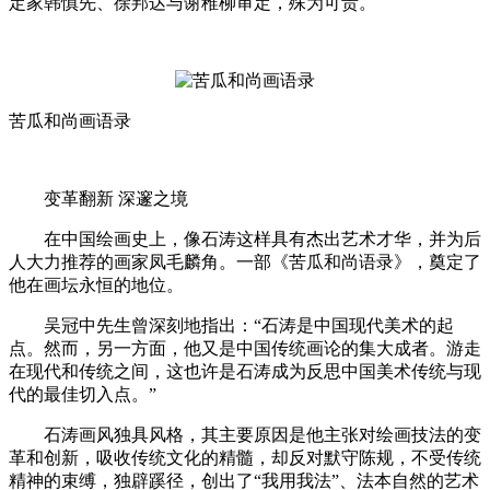
定家韩慎先、徐邦达与谢稚柳审定，殊为可贵。
苦瓜和尚画语录
变革翻新 深邃之境
在中国绘画史上，像石涛这样具有杰出艺术才华，并为后
人大力推荐的画家凤毛麟角。一部《苦瓜和尚语录》，奠定了
他在画坛永恒的地位。
吴冠中先生曾深刻地指出：“石涛是中国现代美术的起
点。然而，另一方面，他又是中国传统画论的集大成者。游走
在现代和传统之间，这也许是石涛成为反思中国美术传统与现
代的最佳切入点。”
石涛画风独具风格，其主要原因是他主张对绘画技法的变
革和创新，吸收传统文化的精髓，却反对默守陈规，不受传统
精神的束缚，独辟蹊径，创出了“我用我法”、法本自然的艺术