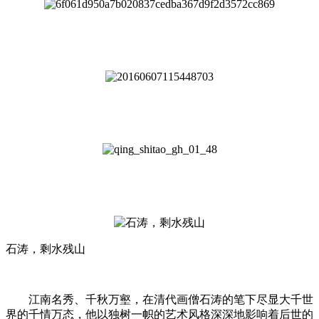
石涛，剩水残山
江南名秀、千秋万壑，在清代画僧石涛的笔下尽显大千世
界的千情万态，他以独树一帜的艺术风格深深地影响着后世的