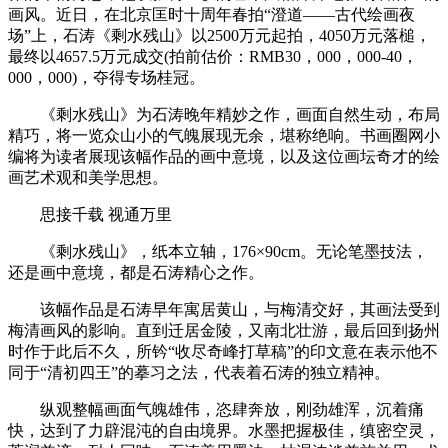
画风。近日，在北京匡时十周年春拍“澄道——古代绘画夜
场”上，石涛《剩水残山》以2500万元起拍，4050万元落槌，
最终以4657.5万元成交(拍前估价：RMB30，000，000-40，
000，000)，夺得专场桂冠。
《剩水残山》为石涛晚年精妙之作，画面自然生动，布局
精巧，将一览众山小的气魄展现无余，堪称绝响。书画圈网小
编将为读者展现该幅作品的画中意境，以及这位画坛奇才的绘
画艺术观和美学思想。
思接千载 视通万里
《剩水残山》，纸本立轴，176×90cm。无论笔墨技法，
还是画中意境，都是石涛精心之作。
该幅作品是石涛早年寓居黄山，与梅清交好，其画法受到
梅清画风的影响。直到迁居金陵，又南北壮游，最后回到扬州
时作于此后不久，所钤“收尽奇峰打草稿”的印文意在表示他不
同于“清初四王”的摹习之法，代表着石涛的独立精神。
纵观整幅画面气魄雄伟，恣肆奔放，刚劲雄浑，沉着痛
快，达到了力辟混沌的自由境界。水墨把握极佳，缜密空灵，