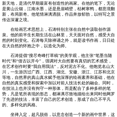
新天地，是清代早期最富有创造性的画家。在他的笔下，无论
是黄山云烟，江南水墨，还是悬崖峭壁，枯树寒鸭，都意境翻
新，布局新奇。他笔情淋漓洒脱，作品奔放郁勃，以特写之景
传达深邃之境。
在绘画艺术思想上，石涛特别主张在自然中汲取创作源
泉。他的前半生长期生活在山林里，天天面对自然，感受大自
然的时刻变化。石涛每天除禅诵之外，就是读书作画，日日处
在大自然的怀抱之中，以造化为师。
石涛提倡“搜尽奇峰打草稿”的美学观，他主张“笔墨当随
时代”和“借古以开今”，强调对大自然要有真切的艺术感受，
在艺术创作时要“我自用我法”，反对泥古不化。他饱览名山大
川，一生游历过广西、江西、湖北、安徽、浙江、江苏和北京
等地，自然界的真山真水赋予他深厚的绘画素养和基础，他在
自然的真实感受和探索中加以对前人技法长处的融会。同时，
在技法上也并没有拘守一种形体，而是配合了多种多样的笔
势，凡是笔所表现的形态，都淋漓尽致地描绘出来同时他网罗
了先进的技法，丰富了自己的艺术创造，形成了自己不平凡
的、多样化的风格。
坐禅入定，超凡脱俗，以意念创造一个新的画中世界，这