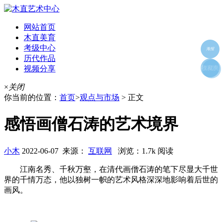
网站首页
木直美育
考级中心
海报
历代作品
视频分享
朋友圈
收藏夹
好友
×
关闭
你当前的位置：
首页
>
观点与市场
> 正文
感悟画僧石涛的艺术境界
小木
2022-06-07 来源：
互联网
浏览：1.7k 阅读
江南名秀、千秋万壑，在清代画僧石涛的笔下尽显大千世
界的千情万态，他以独树一帜的艺术风格深深地影响着后世的
画风。