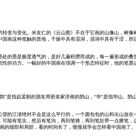
的转变与变化。米友仁的《云山图》不在于它画的山像山，树像
中国画这种笔触的质地，干燥中具有湿润，湿润中具有干涩，所
墨处的墨是极度透气的，是好几遍积攒而成的，每一遍形成的叠
纸性的功力。一幅好的中国画在强调一个形态特征时，他的笔墨
鹊”是指赵孟頫的朋友周密老家济南的鹊山，“华”是指华山。鹊
公望的江渚绝对不会是这么平行的，一个圆包包的山和尖山放在
，可能有笔尖，然后有笔沟，再到笔锋，再到笔肚带一点擦笔，
国画的细部和局部，看的时间长了，慢慢就学会怎样看中国画了。