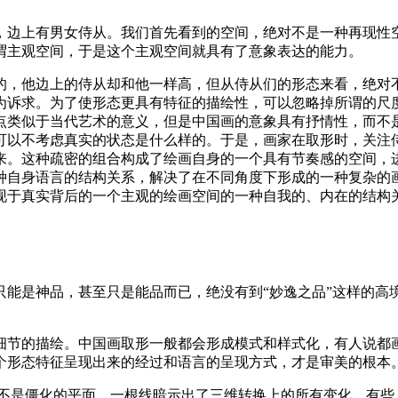
，边上有男女侍从。我们首先看到的空间，绝对不是一种再现性
谓主观空间，于是这个主观空间就具有了意象表达的能力。
的，他边上的侍从却和他一样高，但从侍从们的形态来看，绝对
为诉求。为了使形态更具有特征的描绘性，可以忽略掉所谓的尺
点类似于当代艺术的意义，但是中国画的意象具有抒情性，而不
可以不考虑真实的状态是什么样的。于是，画家在取形时，关注
来。这种疏密的组合构成了绘画自身的一个具有节奏感的空间，
种自身语言的结构关系，解决了在不同角度下形成的一种复杂的
现于真实背后的一个主观的绘画空间的一种自我的、内在的结构
只能是神品，甚至只是能品而已，绝没有到“妙逸之品”这样的高
细节的描绘。中国画取形一般都会形成模式和样式化，有人说都
个形态特征呈现出来的经过和语言的呈现方式，才是审美的根本
不是僵化的平面，一根线暗示出了三维转换上的所有变化。有些