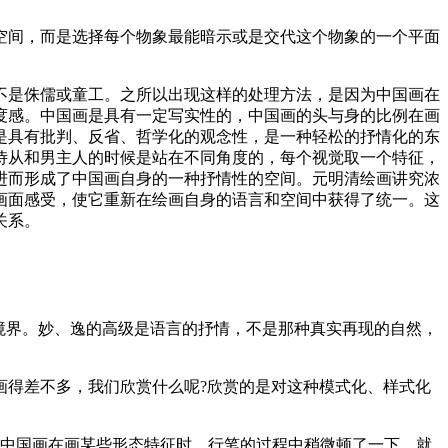
空间，而是选择每个物象最能暗示或是交代这个物象的一个平面
不是侏儒或童工。之所以出现这样的处理方法，是因为中国画在
度感。中国画是具有一定写实性的，中国画的头与身的比例在画
是具有批判、反省、哲学化的观念性，是一种轻松的抒情化的东
侍从和男主人的时候是站在不同角度的，每个视觉取一个特征，
进而形成了中国画自身的一种抒情性的空间。元明清绘画讲究浓
画面感受，使它重新在绘画自身的语言和空间中获得了统一。这
关系。
境界。妙、逸的高级是语言的抒情，不是那种真实再现的自然，
画得差不多，我们欣赏什么呢?欣赏的是对这种模式化、样式化
。
 中国画在画某些形态特征时，行笔的过程中稍微顿了一下，就