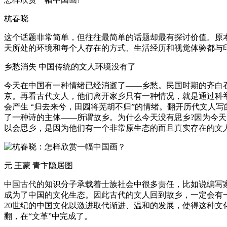
杭春晓
这个话题非常简单，但往往最简单的话题却最有探讨价值。原
天所处的环境和每个人存在的方式、生活经历和视觉体验都与
乡愁消失 中国传统的文人环境没有了
今天在中国有一种情绪已经消逝了——乡愁。民国时期的齐白
京。再看古代文人，他们离开家乡只有一种情况，就是通过科
会产生 “归去来兮，田园将芜胡不归”的情绪。翻开历代文人
了一种诗的主体——所谓故乡。为什么今天没有思乡?因为今
以会思乡，是因为他们有一个非常原生态的而且真实存在的文
元 王蒙 青卞隐居图
中国古代的知识分子承载着士族社会中很多责任，比如说编写
成为了中国的文化生态。因此古代的文人回到故乡，一定会有
20世纪的中国文化以激进取代渐进、温和的发展，使得这种文
翻，在“文革”中完成了。