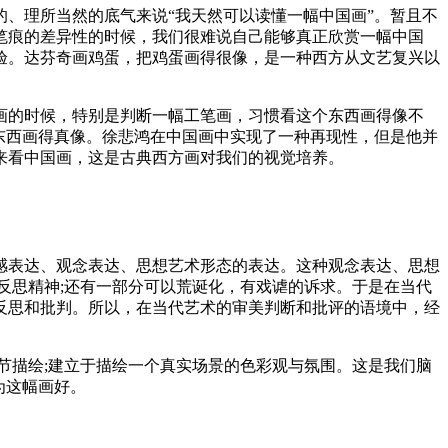
、理所当然的底气来说“我天然可以读懂一幅中国画”。暂且不
笔痕的差异性的时候，我们很难说自己能够真正欣赏一幅中国
验。达芬奇画鸡蛋，把鸡蛋画得很像，是一种西方从文艺复兴以
画的时候，特别是判断一幅工笔画，习惯看这个东西画得像不
东西画得真像。徐悲鸿在中国画中实现了一种再现性，但是他并
来看中国画，这是古典西方画对我们的视觉培养。
感表达、观念表达、思想艺术形态的表达。这种观念表达、思想
反思精神;还有一部分可以荒诞化，有戏谑的诉求。于是在当代
反思和批判。所以，在当代艺术的审美判断和批评的语境中，经
节描绘;建立于描绘一个真实场景的色彩观与氛围。这是我们脑
为这幅画好。