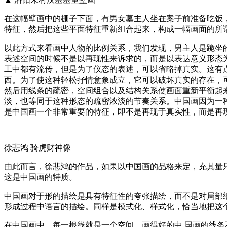
在这幅壁画中的棚子下面，有男女墓主人坐在案子前准备吃饭
特征，然后把这些平面特征重新组合起来，构成一幅画面的所
以此方式来看画中人物的比例关系，我们发现，男主人是跪坐
表述空间的时候不是以再现性来诉求的，而是以表达意义形态
工中都有流传，但是为了仪态的表述，可以省略掉真实。这有
西。为了使这种轻松抒情意象成立，它可以破坏真实的存在，
然后用线条的疏密，空间组合以及结构关系使画面重新平衡起
淡，也等同于这种形态的疏密浓淡的节奏关系。中国画因为一
是中国画一个非常重要的特征，即不是再现于真实性，而是再
徐悲鸿 骑虎财神像
由此而言，徐悲鸿的作品，如果以中国画的品格来定，充其量
这是中国画的特质。
中国画对于形的描绘是具有特征性的夸张描绘，而不是对局部
形成过程中语言的描绘。同样是模式化、样式化，恰当地把这
在中国画中，每一根线就是一个空间，画得好的中 国画的线条