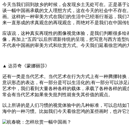
今天当我们回到故乡的时候，会发现乡土无处可在。正是基于
谈一幅中国画承载的文人理想方式，这在今天的社会中不存在
画。这样的一种审美方式在我们的生活中已经渐行渐远，我们
来一直形成的求真观念的再现观念，而绝对不是我们在中国传
应该说，这种真实再现性的图像视觉体验，是我们判断很多绘
像，再加上“五四”以后所谓新传统的呈现，把写意与西方造
不代表中国画的审美方式和欣赏方式。今天我们延着徐悲鸿的
▲ 达芬奇《蒙娜丽莎》
还有一类是当代艺术。当代艺术在行为方式上有一种腾挪转换
意识形态的表达，有一部分是可以生活化的;有一部分可以涉足
艺术中，我们看到大量各种各样的载体，承载了各种各样的观
常会有当代艺术如果丧失批判性就丧失其价值的观点。
以上所讲的是人们习惯的视觉体验中的几种标准，可以总结如下
海中的一种习惯。比如我们今天看徐悲鸿的某些画时，也许它没