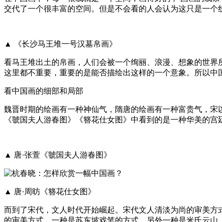
交代了一个很丰富的空间。但是不会看的人会认为这只是一个
▲ 《长沙马王堆一号汉墓帛画》
看马王堆出土的帛画，人们会被一个绚丽、浪漫、想象的世界
这里都不重要，重要的是能否描绘出这样的一个意象。所以中
看中国画的细部和局部
魏晋时期的绘画有一种神仙气，隋唐的绘画有一种富贵气，宋
《虢国夫人游春图》《簪花仕女图》中看到的是一种华美的宫
▲ 唐·张萱《虢国夫人游春图》
▲ 唐·周昉《簪花仕女图》
而到了宋代，文人时代开始崛起。宋代文人清淡为尚的审美方
的审美方式。一种是苏东坡戏笔的方式，另外一种是米氏云山