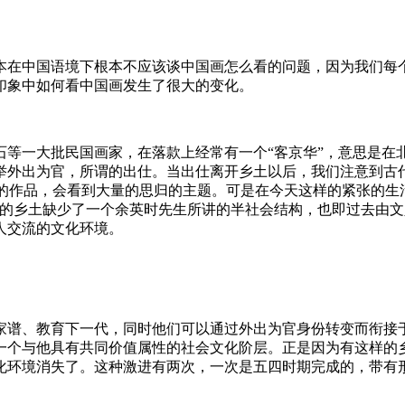
本在中国语境下根本不应该谈中国画怎么看的问题，因为我们每
印象中如何看中国画发生了很大的变化。
石等一大批民国画家，在落款上经常有一个“客京华”，意思是在
举外出为官，所谓的出仕。当出仕离开乡土以后，我们注意到古
写的作品，会看到大量的思归的主题。可是在今天这样的紧张的
天的乡土缺少了一个余英时先生所讲的半社会结构，也即过去由
人交流的文化环境。
家谱、教育下一代，同时他们可以通过外出为官身份转变而衔接
一个与他具有共同价值属性的社会文化阶层。正是因为有这样的
化环境消失了。这种激进有两次，一次是五四时期完成的，带有