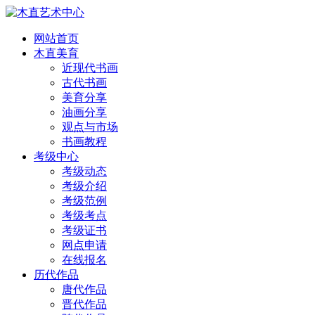
网站首页
木直美育
近现代书画
古代书画
美育分享
油画分享
观点与市场
书画教程
考级中心
考级动态
考级介绍
考级范例
考级考点
考级证书
网点申请
在线报名
历代作品
唐代作品
晋代作品