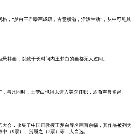
格，“梦白王君嗜画成癖，古意横溢，活泼生动”，从中可见其
拒悬其画，以致于长时间内王梦白的画都无人过问。
”，与此同时，王梦白也得以进入美院任职，逐渐声誉雀起。
游艺大会，收集了中国画教授王梦白等名画百余幅，其作品被列为
谦中（9票）、贺履之（7票）等十人当选。