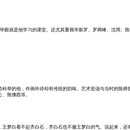
文华殿就是他学习的课堂。还尤其重视华新罗、罗两峰、沈周、
染科举的他，作画吟诗却有传统的韵味。艺术造诣与当时的陈师
公、熊佛西等。
，王梦白看不起齐白石，齐白石也不服王梦白的气。说起来，还