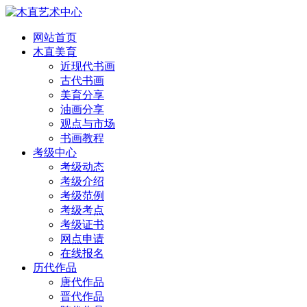
网站首页
木直美育
近现代书画
古代书画
美育分享
油画分享
观点与市场
书画教程
考级中心
考级动态
考级介绍
考级范例
考级考点
考级证书
网点申请
在线报名
历代作品
唐代作品
晋代作品