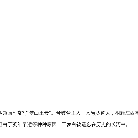
白，他题画时常写“梦白王云”。号破斋主人，又号彡道人，祖籍江西
但由于英年早逝等种种原因，王梦白被遗忘在历史的长河中。