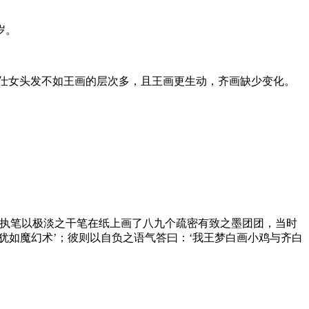
岁。
仕女头发不如王画的层次多，且王画更生动，齐画缺少变化。
面执笔以极淡之干笔在纸上画了八九个疏密有致之墨团团，当时
犹如魔幻术’；彼则以自负之语气答曰：‘我王梦白画小鸡与齐白