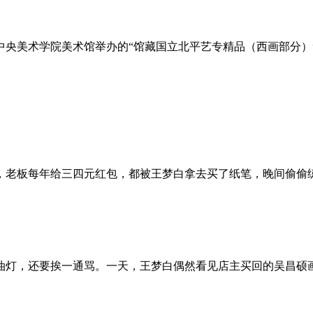
日，中央美术学院美术馆举办的“馆藏国立北平艺专精品（西画部分
，老板每年给三四元红包，都被王梦白拿去买了纸笔，晚间偷偷
。
油灯，还要挨一通骂。一天，王梦白偶然看见店主买回的吴昌硕