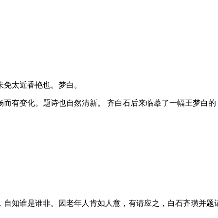
未免太近香艳也。梦白。
畅而有变化。题诗也自然清新。 齐白石后来临摹了一幅王梦白的
，自知谁是谁非。因老年人肯如人意，有请应之，白石齐璜并题