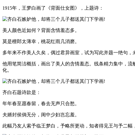
1915年，王梦白画了《背面仕女图》，上题诗：
美人颜色近如何？背面含情羞态多。
莫是檀郎太薄幸，桃花红雨几消磨。
多年来不作美人久矣，偶过君异画室，试为写此并题一绝句，
他用笔简洁概括，画出了美人的含情羞态。线条精力集中，流
化。
齐白石题诗款是：
年年春至愿春留，春去无声只合愁。
夫婿封侯倘无分，闺中少妇岂忘羞。
此幅乃友人索予临王梦白，予略所更动，知者得见王与予二幅