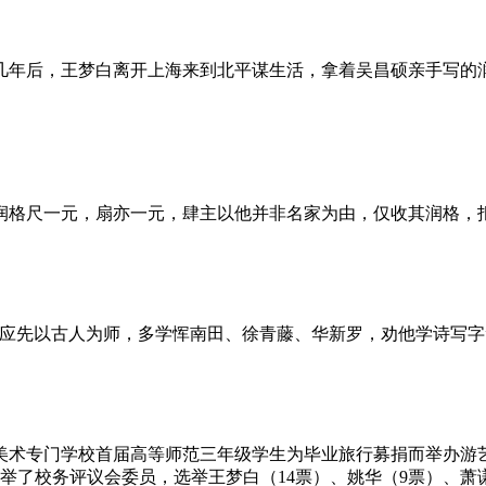
几年后，王梦白离开上海来到北平谋生活，拿着吴昌硕亲手写的润
润格尺一元，扇亦一元，肆主以他并非名家为由，仅收其润格，
时应先以古人为师，多学恽南田、徐青藤、华新罗，劝他学诗写字
京美术专门学校首届高等师范三年级学生为毕业旅行募捐而举办
选举了校务评议会委员，选举王梦白（14票）、姚华（9票）、萧