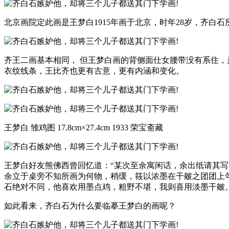
北京画院定此画是王梦白1915年画于北京，时年28岁，齐白石
齐王二画基本相同， 但王梦白画的背侧面仕女腰带没有系住
衣纹线条，王比齐也更有古意，更有内涵和变化。
王梦白 雏鸡图 17.8cm×27.4cm 1933 荣宝斋藏
王梦白好友熊佛西曾回忆道：“某次至余寓闲话，余出纸请其
余立于桌旁不知所画为何物，稍缓，筱以浓墨在干皴之团团上勾
石绝对不同，他喜欢用墨点鸡，粗野不堪，我则喜用淡墨干皴。
如此看来，齐白石为什么要临摹王梦白的画呢？