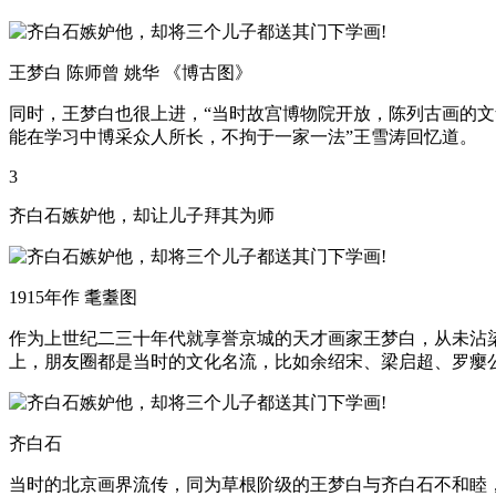
王梦白 陈师曾 姚华 《博古图》
同时，王梦白也很上进，“当时故宫博物院开放，陈列古画的
能在学习中博采众人所长，不拘于一家一法”王雪涛回忆道。
3
齐白石嫉妒他，却让儿子拜其为师
1915年作 耄耋图
作为上世纪二三十年代就享誉京城的天才画家王梦白，从未沾
上，朋友圈都是当时的文化名流，比如余绍宋、梁启超、罗瘿
齐白石
当时的北京画界流传，同为草根阶级的王梦白与齐白石不和睦