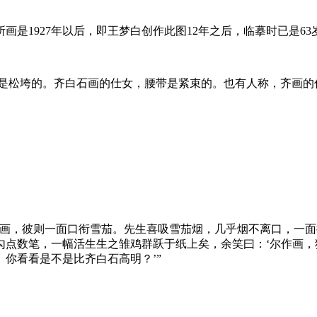
所画是1927年以后，即王梦白创作此图12年之后，临摹时已是63
，是松垮的。齐白石画的仕女，腰带是紧束的。也有人称，齐画的
写画，彼则一面口衔雪茄。先生喜吸雪茄烟，几乎烟不离口，一
点数笔，一幅活生生之雏鸡群跃于纸上矣，余笑曰：‘尔作画，
你看看是不是比齐白石高明？’”