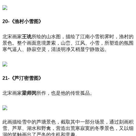
20-《渔村小雪图》
北宋画家
王诜
所绘的山水图，描绘了江南小雪初霁时，渔村的
景色。整个画面意境萧索，山峦、江风、小雪，所塑造的氛围
寒气逼人、静寂空灵，清淡明净又稍显宁静致远。
21-《芦汀密雪图》
北宋画家
梁师闵
所作，也是他的传世孤品。
此画描绘雪中的芦塘景色，截取其中一部分场景，通过刻画积
雪、芦草、湖水和野禽，营造出荒寒寂寞的冬季景色，又以细
润的笔触画出了严冬的生机和意趣。