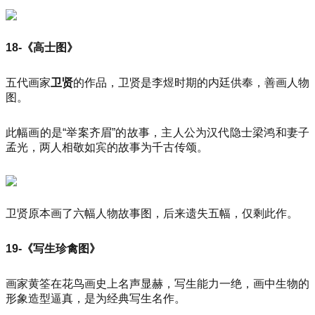
18-《高士图》
五代画家
卫贤
的作品，卫贤是李煜时期的内廷供奉，善画人物
图。
此幅画的是“举案齐眉”的故事，主人公为汉代隐士梁鸿和妻子
孟光，两人相敬如宾的故事为千古传颂。
卫贤原本画了六幅人物故事图，后来遗失五幅，仅剩此作。
19-《写生珍禽图》
画家黄筌在花鸟画史上名声显赫，写生能力一绝，画中生物的
形象造型逼真，是为经典写生名作。