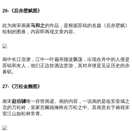
26-《后赤壁赋图》
此为南宋画家
马和之
的作品，是根据苏轼的名篇《后赤壁赋》
绘制的图卷，内容即再现文章内容。
画中长江浩渺，江中一叶扁舟随波飘荡，出现在舟中的人便是
苏轼和友人，他们正边饮酒边赏游，其对岸便是见证历史的赤
鼻矶。
27-《万松金阙图》
南宋
赵伯骕
唯一存世画迹。画的内容，一说画的是临安皇城之
北的万松岭，皇家宫阚就掩映在万松之中。其画意在于祷祝宋
室江山如松林常青。