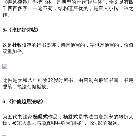
《善见律卷》为楷书体，是典型的唐代“经生体”，全文足有四
千四百多字，一笔不苟，结构谨严优美，是唐人小楷上乘之
作。
5-《张好好诗帖》
这是
杜牧
仅存的行书墨迹，诗是他写的，字也是他写的，价值
双重加倍。
此帖是大和八年杜牧32岁时所书，由唐制白麻纸书写，书用
硬笔，笔法劲健挺拔。
6-《神仙起居法帖》
为五代书法家
杨凝式
作品，杨凝式是书法由唐到宋的转折人
物，被宋人拿去与颜真卿并称为“颜杨”，书法影响深远。