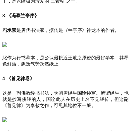
了，是乾隆极为珍爱的“三希帖”之一。
3-《冯摹兰亭序》
冯承素
是唐代书法家，据传是《兰亭序》神龙本的作者。
此作为行书摹本，是公认最接近王羲之原迹的最好摹本，其墨
色鲜活，飘逸气势跃然纸上。
4-《善见律卷》
这是一副佛教经书书法，为初唐经生
国诠
抄写。所谓经生，也
就是抄写佛经的人，国诠此人在历史上名不见经传，但这副
《善见律》为奉敕之作，可见其地位不一般。