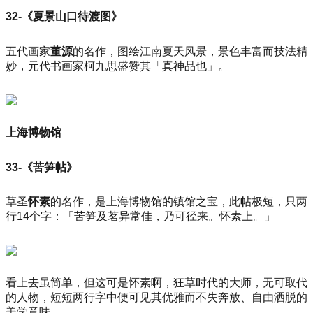
32-《夏景山口待渡图》
五代画家
董源
的名作，图绘江南夏天风景，景色丰富而技法精
妙，元代书画家柯九思盛赞其「真神品也」。
上海博物馆
33-《苦笋帖》
草圣
怀素
的名作，是上海博物馆的镇馆之宝，此帖极短，只两
行14个字：「苦笋及茗异常佳，乃可径来。怀素上。」
看上去虽简单，但这可是怀素啊，狂草时代的大师，无可取代
的人物，短短两行字中便可见其优雅而不失奔放、自由洒脱的
美学意味。