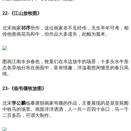
22-《江山放牧图》
北宋画家
祁序
所作，这位画家名不见经传，无生卒年可考，相
传他善画花鸟和牛，但作品大多遗失，此幅为孤本。
图画江南水乡春色，牧童们在水边放牛的场景，十多头水牛形
态各异地分布在画面中，富有情趣，洋溢着悠闲惬意的春日风
情。
23-《临韦偃牧放图》
北宋
李公麟
临摹唐朝画家韦偃的作品，主要展现的是皇室苑囿
中牧马的场景。画面洋洋洒洒，人一共一百四十余口，马一千
二百多匹，可谓大制作。