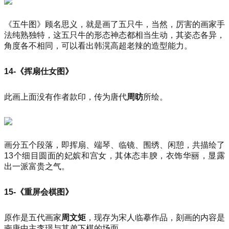
《五牛图》顾名思义，就是画了五只牛，当然，厉害的画家手
法纯熟独特，这五只牛的形态神态都相当生动，其姿态各异，
角度各不相同，可以看出韩滉高超老辣的造型能力。
14-《挥扇仕女图》
此画上面没有作者款印，传为唐代
周昉
所绘。
画分五个段落，即挥扇、端琴、临镜、围绣、闲憩，共描绘了
13个细目圆面的妃嫔和宫女，其体态丰腴，衣饰华丽，显露
出一派富贵之气。
15-《重屏会棋图》
原作是五代画家
周文矩
，现存为宋人临摹作品，刻画的内容是
南唐中主李璟与其弟下棋的场面。