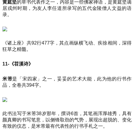
黄庭坚
的草书代表作之一，内容是一些佛家禅语，是黄庭坚谪
居戎州时期，为友人李任道所录写的五代金陵僧人文益的语
录。
《诸上座》共92行477字，其点画纵横飞动、疾徐相间，深得
狂草之精髓。
11-《苕溪诗》
米芾
是「宋四家」之一，妥妥的艺术大能，此为他的行书作
品，全卷共394字。
此书法写于米芾38岁那年，撰诗6首，其笔画浑厚雄秀，具有
颜真卿的书写笔意，以侧锋取劲的气势，展现出超脱的、变化
有致的仪态，是米芾最有代表性的行书手札之一。