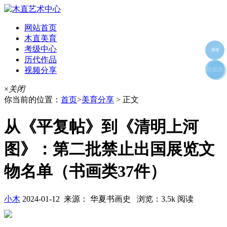
网站首页
木直美育
考级中心
海报
历代作品
视频分享
朋友圈
收藏夹
好友
×
关闭
你当前的位置：
首页
>
美育分享
> 正文
从《平复帖》到《清明上河
图》：第二批禁止出国展览文
物名单（书画类37件）
小木
2024-01-12 来源： 华夏书画史 浏览：3.5k 阅读