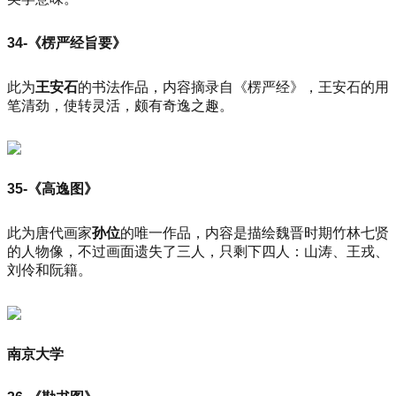
34-《楞严经旨要》
此为
王安石
的书法作品，内容摘录自《楞严经》，王安石的用
笔清劲，使转灵活，颇有奇逸之趣。
35-《高逸图》
此为唐代画家
孙位
的唯一作品，内容是描绘魏晋时期竹林七贤
的人物像，不过画面遗失了三人，只剩下四人：山涛、王戎、
刘伶和阮籍。
南京大学