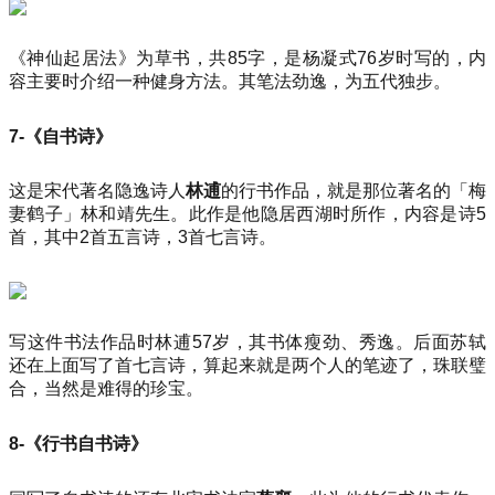
《神仙起居法》为草书，共85字，是杨凝式76岁时写的，内
容主要时介绍一种健身方法。其笔法劲逸，为五代独步。
7-《自书诗》
这是宋代著名隐逸诗人
林逋
的行书作品，就是那位著名的「梅
妻鹤子」林和靖先生。此作是他隐居西湖时所作，内容是诗5
首，其中2首五言诗，3首七言诗。
写这件书法作品时林逋57岁，其书体瘦劲、秀逸。后面苏轼
还在上面写了首七言诗，算起来就是两个人的笔迹了，珠联璧
合，当然是难得的珍宝。
8-《行书自书诗》