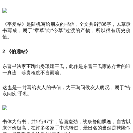
《平复帖》是陆机写给朋友的书信，全文共9行86字，以草隶
书写成，属于“章草”向“今草”过渡的产物，所以很有历史价
值。
2-《伯远帖》
东晋书法家
王珣
出身琅琊王氏，此作是东晋王氏家族存世的唯
一真迹，珍贵程度不言而喻。
这也是一封写给友人的书信，为王珣问候友人病况，属于“告
哀问疾”手札。
书体为行书，共5行47字，笔画瘦劲，线条舒朗飘逸，自古以
来评价极高，在许多名家手中流转过，最出名的当然是乾隆帝