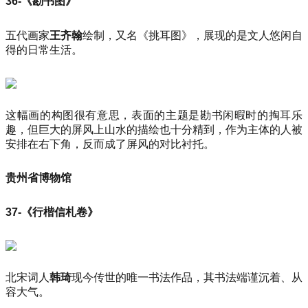
36-《勘书图》
五代画家
王齐翰
绘制，又名《挑耳图》，展现的是文人悠闲自
得的日常生活。
这幅画的构图很有意思，表面的主题是勘书闲暇时的掏耳乐
趣，但巨大的屏风上山水的描绘也十分精到，作为主体的人被
安排在右下角，反而成了屏风的对比衬托。
贵州省博物馆
37-《行楷信札卷》
北宋词人
韩琦
现今传世的唯一书法作品，其书法端谨沉着、从
容大气。