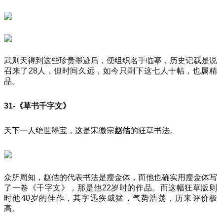
武则天得到这些珍贵墨迹后，便组织名手临摹，历史记载是说
召来了28人，但时间久远，如今只剩下这七人十帖，也属精
品。
31-《草书千字文》
天下一人绝世墨宝，这是宋徽宗
赵佶
的狂草书法。
众所周知，赵佶的代表书法是瘦金体，而他也确实用瘦金体写
了一卷《千字文》，那是他22岁时的作品。而这幅狂草版则
时他40岁的佳作，其字迅疾威猛，气势浩荡，历来评价极
高。