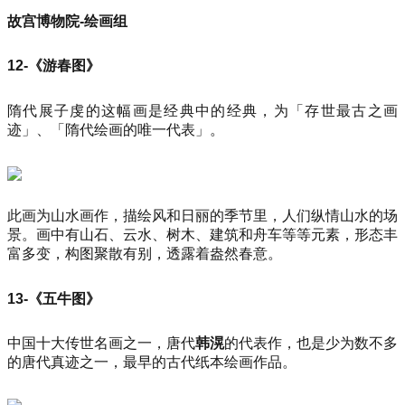
故宫博物院-绘画组
12-《游春图》
隋代展子虔的这幅画是经典中的经典，为「存世最古之画
迹」、「隋代绘画的唯一代表」。
此画为山水画作，描绘风和日丽的季节里，人们纵情山水的场
景。画中有山石、云水、树木、建筑和舟车等等元素，形态丰
富多变，构图聚散有别，透露着盎然春意。
13-《五牛图》
中国十大传世名画之一，唐代
韩滉
的代表作，也是少为数不多
的唐代真迹之一，最早的古代纸本绘画作品。