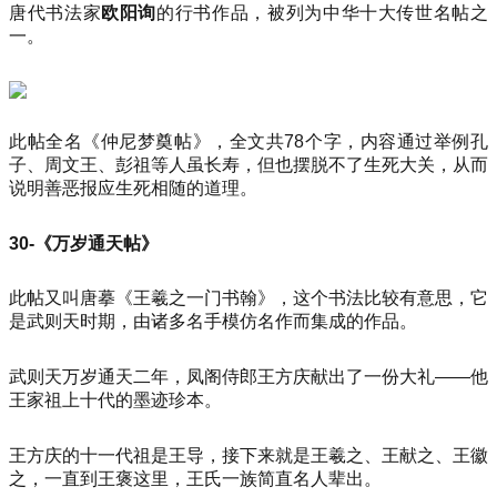
唐代书法家
欧阳询
的行书作品，被列为中华十大传世名帖之
一。
此帖全名《仲尼梦奠帖》，全文共78个字，内容通过举例孔
子、周文王、彭祖等人虽长寿，但也摆脱不了生死大关，从而
说明善恶报应生死相随的道理。
30-《万岁通天帖》
此帖又叫唐摹《王羲之一门书翰》，这个书法比较有意思，它
是武则天时期，由诸多名手模仿名作而集成的作品。
武则天万岁通天二年，凤阁侍郎王方庆献出了一份大礼——他
王家祖上十代的墨迹珍本。
王方庆的十一代祖是王导，接下来就是王羲之、王献之、王徽
之，一直到王褒这里，王氏一族简直名人辈出。