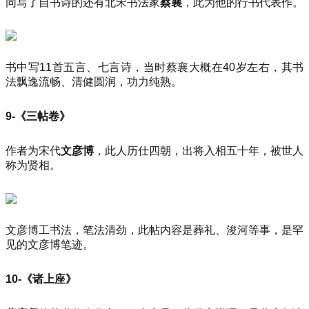
同写了自书诗的还有北宋书法家
蔡襄
，此为他的行书代表作。
书中写11首五言、七言诗，当时蔡襄大概在40岁左右，其书
法飘逸流畅、清健圆润，功力纯熟。
9-《三帖卷》
作者为宋代
文彦博
，此人历仕四朝，出将入相五十年，被世人
称为贤相。
文彦博工书法，笔法清劲，此帖内容是葬礼、浚河等事，是罕
见的文彦博笔迹。
10-《诸上座》