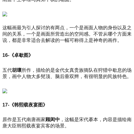
这幅画最为引人探讨的有两点，一个是画面人物的身份以及之
间的关系，一个是画面所营造出的空间感。不管从哪个方面来
说，都是非常适合去解读的一幅可称得上是神奇的画作。
16-《卓歇图》
五代
胡瓌
所作，描绘的是金代女真贵族骑队在狩猎中歇息的场
景，画中人物大多髡顶、脑后垂双辫，有很明显的民族特色。
17-《韩熙载夜宴图》
原作是五代南唐画家
顾闳中
，这幅是宋代摹本，内容是描绘南
唐大臣韩熙载夜宴宾客的场景。