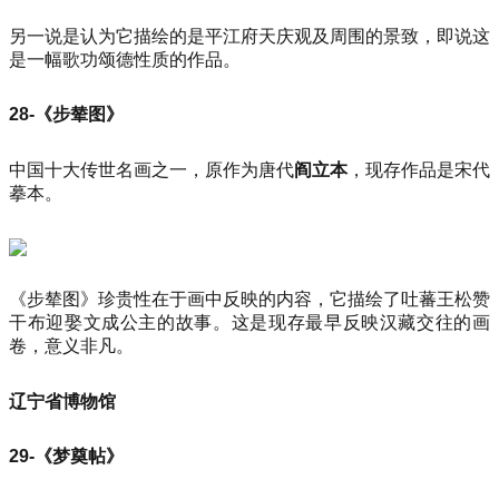
另一说是认为它描绘的是平江府天庆观及周围的景致，即说这
是一幅歌功颂德性质的作品。
28-《步辇图》
中国十大传世名画之一，原作为唐代
阎立本
，现存作品是宋代
摹本。
《步辇图》珍贵性在于画中反映的内容，它描绘了吐蕃王松赞
干布迎娶文成公主的故事。这是现存最早反映汉藏交往的画
卷，意义非凡。
辽宁省博物馆
29-《梦奠帖》