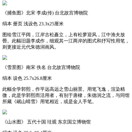
《捕鱼图》北宋 李成(传) 台北故宫博物院
绢本 册页 浅设色 23.3x25厘米
图绘雪江平阔，江岸古松矗立，上有松萝迎风，江中渔夫放
罾。此幅旧题李成作，细观其一江两岸的图式和抒写性用笔，
则更接近元代朱德润画风。
《雪景图》南宋 佚名 台北故宫博物院
绢本 设色 25.7x26.8厘米
此幅全学郭熙，作平远高远之雪山丽景。用笔飞逸，渲染精
微，此是学郭熙而活用者，有别于唐棣，朱德润之流，与同馆
所藏《岷山晴雪》用笔相近，或是金人手笔。
《山水图》 五代十国 珪观 东京国立博物馆