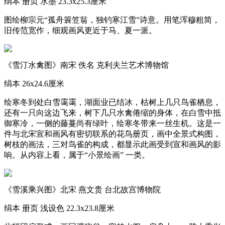
绢本 册页 水墨 23.3x25.3厘米
图绘柳宗元“孤舟簑笠翁，独钓寒江雪”诗意。用笔浑穆粗简，
旧传范宽作，细观画风更近于马、夏一派。
《雪汀水禽图》南宋 佚名 克利夫兰艺术博物馆
绢本 26x24.6厘米
绘寒冬到处白雪霭霭，湖面业已结冰，枯树上几只鸟雀栖息，
还有一只向这边飞来，树下几只水禽倦缩的身体，在白雪中抵
御寒冷，一侧的藤蔓尚有绿叶，绘寒冬带来一丝生机。这是一
件与北宋宣和画风有密切联系的花鸟册页，画中全景式构图，
树枝的画法，三对鸟雀的构成，都显示此画受到宣和画风的影
响。从内容上看，属于“小景绘画” 一类。
《雪溪乘兴图》北宋 燕文贵 台北故宫博物院
绢本 册页 浅设色 22.3x23.8厘米