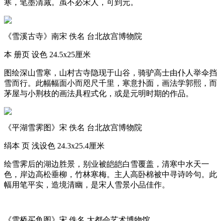
寒，笔墨清减。虽不必宋人，可到元。
《雪溪古寺》南宋 佚名 台北故宫博物院
本 册页 设色 24.5x25厘米
图绘深山雪寒，山村古寺隐现于山谷，骑驴高士由仆人举伞挡
雪而行。此幅幅面小而咫尺千里，寒意扑面，画法学郭熙，而
茅屋与小荆枝的画法具程式化，或是元明时期的作品。
《平湖雪霁图》宋 佚名 台北故宫博物院
绢本 页 浅设色 24.3x25.4厘米
绘雪霁后的湖边胜景，别业被皑皑白雪覆盖，清寒中水天一
色，岸边高松垂柳，竹林寒梅。主人高卧棉被中寻诗吟句。此
幅用笔平实，造境清幽，是宋人雪景小品佳作。
《雪桥买鱼图》宋 佚名 大都会艺术博物馆