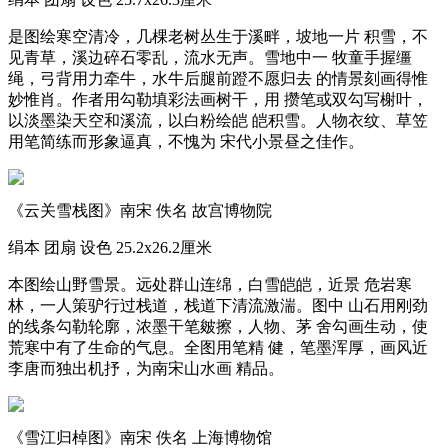
是图绘寒空清冷，几棵老树丛生于溪畔，坡地一片 积雪，不
见青草，溪边碎石零乱，流水无声。雪地中一 牧童手握缰
绳，弓背用力牵牛，水牛后腿前蹬不愿归去 的情景刻画得惟
妙惟肖。作者用勾勒填彩法画树干，用 攒笔或双勾写榭叶，
以淡墨染天空和溪流，以白粉绘皑 皑积雪。人物衣纹、草笠
用笔简练而形象逼真，不愧为 宋代小景昼之佳作。
《云关雪栈图》南宋 佚名 故宫博物院
绢本 团扇 设色 25.2x26.2厘米
本图绘山野雪景。远处群山连绵，白雪皑皑，近景 危岩寒
林，一人策驴行过栈道，栈道下清流激湍。图中 山石用刚劲
的线条勾勒轮廓，浓墨干笔皴擦，人物、茅 舍勾画生动，使
荒寒中有了生命的气息。全图用笔精 健，笔墨浑厚，画风近
李唐而独出机抒，为南宋山水画 精品。
《雪江归棹图》南宋 佚名 上海博物馆