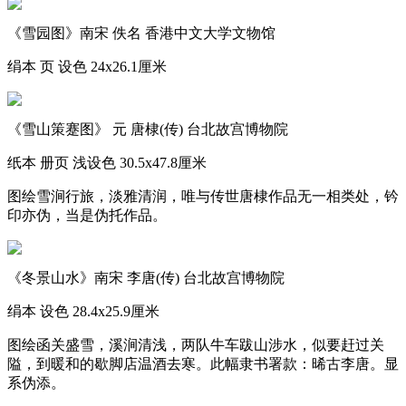
《雪园图》南宋 佚名 香港中文大学文物馆
绢本 页 设色 24x26.1厘米
《雪山策蹇图》 元 唐棣(传) 台北故宫博物院
纸本 册页 浅设色 30.5x47.8厘米
图绘雪涧行旅，淡雅清润，唯与传世唐棣作品无一相类处，钤
印亦伪，当是伪托作品。
《冬景山水》南宋 李唐(传) 台北故宫博物院
绢本 设色 28.4x25.9厘米
图绘函关盛雪，溪涧清浅，两队牛车跋山涉水，似要赶过关
隘，到暖和的歇脚店温酒去寒。此幅隶书署款：晞古李唐。显
系伪添。