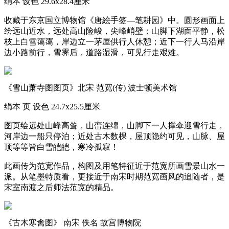
绢本 设色 29.6x28.4厘米
收藏于东京国立博物馆《唐絵手签—笔耕园》中。圆形画面上
绘远山近水，远处高山险峻，尖峰峭壁；山脚下湖面平静，松
枝上白雪霭霭，岸边立一茅屋供行人休憩；近下一行人马沿岸
边小路前行，雪霁后，道路湿滑，可见行走艰难。
《雪山萧寺图图页》北宋 范宽(传) 波士顿美术馆
绢本 页 设色 24.7x25.5厘米
图页绘远处山峰高耸，山峦连绵，山脚下一人撑伞迎雪行走，
河岸边一船只停泊；近处古木数棵，屋顶隐约可见，山脉、屋
顶等等皆白雪皑皑，寒冷孤寂！
此画传为范宽作品，构图及用笔特征近于范宽所画雪景山水一
派。从笔墨特质看，更接近于南宋时期范宽画风的追随者，是
宋室南渡之后师法范宽的精品。
《古木寒禽图》 南宋 佚名 故宫博物院