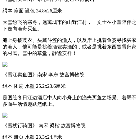
绢本 扇面 设色 24.8x26厘米
大雪纷飞的寒冬，远离城市的山野江村，一文士在小童陪伴之
下走向渔舟买鱼。
船上身披蓑衣、头戴斗笠的渔人，以及岸上挑着鱼篓寻找买家
的渔人，他可能是挑着酒瓮卖酒的，或者是挑着东西冒雪归家
的村民。雪中的草堂，静谧安祥！
《雪江卖鱼图》南宋 李东 故宫博物院
绢本 团扇 水墨 25.2x23.6厘米
是图绘冬日江边酒店中人向小舟上的渔夫买鱼之场景。着墨不
多而生活情趣跃然纸上。
《雪栈行骑图》 南宋 梁楷 故宫博物院
绢本 册页 水墨 23.3x24厘米