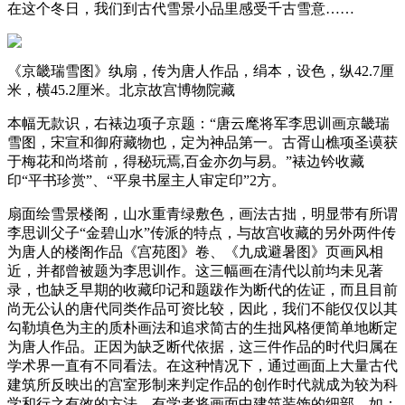
在这个冬日，我们到古代雪景小品里感受千古雪意……
《京畿瑞雪图》纨扇，传为唐人作品，绢本，设色，纵42.7厘
米，横45.2厘米。北京故宫博物院藏
本幅无款识，右裱边项子京题：“唐云麾将军李思训画京畿瑞
雪图，宋宣和御府藏物也，定为神品第一。古胥山樵项圣谟获
于梅花和尚塔前，得秘玩焉,百金亦勿与易。”裱边钤收藏
印“平书珍赏”、“平泉书屋主人审定印”2方。
扇面绘雪景楼阁，山水重青绿敷色，画法古拙，明显带有所谓
李思训父子“金碧山水”传派的特点，与故宫收藏的另外两件传
为唐人的楼阁作品《宫苑图》卷、《九成避暑图》页画风相
近，并都曾被题为李思训作。这三幅画在清代以前均未见著
录，也缺乏早期的收藏印记和题跋作为断代的佐证，而且目前
尚无公认的唐代同类作品可资比较，因此，我们不能仅仅以其
勾勒填色为主的质朴画法和追求简古的生拙风格便简单地断定
为唐人作品。正因为缺乏断代依据，这三件作品的时代归属在
学术界一直有不同看法。在这种情况下，通过画面上大量古代
建筑所反映出的宫室形制来判定作品的创作时代就成为较为科
学和行之有效的方法。有学者将画面中建筑装饰的细部，如：