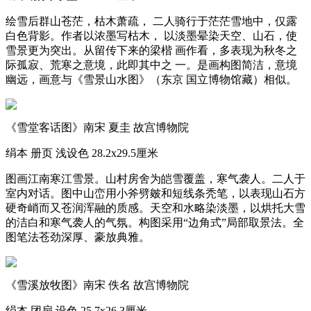
绘雪后群山苍茫，枯木萧疏， 二人骑行于茫茫雪地中，仅露
白色背影。作者以浓墨写枯木， 以淡墨晕染天空、山石，使
雪景更为突出。从留传下来的梁楷 画作看，多表现为秋冬之
际孤寂、荒寒之意境，此即其中之 一。是画构图简洁，意境
幽远，画意与《雪景山水图》（东京 国立博物馆藏）相似。
《雪堂客话图》南宋 夏圭 故宫博物院
绢本 册页 浅设色 28.2x29.5厘米
图画江南寒江雪景。山村房舍为皑雪覆盖，寒气袭人。二人于
室内对话。图中山峦用小斧劈皴和短线条秃笔，以表现山石方
硬奇峭而又苍润浑融的质感。天空和水略染淡墨，以烘托大雪
的洁白和寒气袭人的气氛。构图采用“边角式”局部取景法。全
图笔法苍劲深厚、豪放典雅。
《雪溪放牧图》南宋 佚名 故宫博物院
绢本 团扇 设色 25.7x26.3厘米