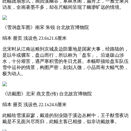
此幅团扇形式，画回溪幽谷，寒林水阁，扁舟上，一雅士乘兴
访友，全画著墨不多，却在尺幅间呈现了幽渺旷远的情境。
《雪涧盘车图》南宋 朱锐 台北故宫博物院
绢本 册页 浅设色 23.6x21.6厘米
北宋时从江南运粮到京城及边防重地是国家大事，经路陆的，
是以牛或骡车，盘山而行，所以称为「盘车」。沿途跋山涉
水，十分艰苦，遇严寒积雪的冬日尤甚。本幅即描绘盘车队伍
雪中运补的情景，构图严密，刻划入微，小品而有大幅气势，
极为动人。
《访戴图》北宋 燕文贵(传) 台北故宫博物院
绢本 册页 浅设色 22.1x24.6厘米
此幅绘雪溪寂寥，戴逵的别业隐于溪边丛树中，王子猷雪夜访
戴是不见面兴尽而归，此幅主客已相接，似非访戴故事。