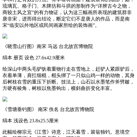
琉璃瓦、格子门、木牌坊和斗拱的形制作为“详辨古今之物，
商较土风之宜”的有力物证，认为这三幅画所表现的建筑群非
唐非宋，进而得出结论，断定它们不是唐人的作品，而是南
宋“临安以外地区或民间画家所绘的装饰画”。
《晓雪山行图》南宋 马远 台北故宫博物院
绢本 册页 设色 27.6x42.9厘米
绘深山中两头毛驴驮着重物行走在雪地上，赶驴人紧跟驴后，
衣着单薄，肩扛细棍，棍头绑了一只似山鸡一样的动物，其身
后树枝在雪的重压下折断。技法上，山石以水墨笔作斧劈皴，
方硬有棱角，树枝以焦墨钩出，横斜曲折变化丰富。
《雪塘垂钓图》 南宋 佚名 台北故宫博物院
绢本 浅设色 23.8x25.5厘米
此幅绘柳宗元《江雪》诗意，江天暮雪，簑翁独钓。意境空