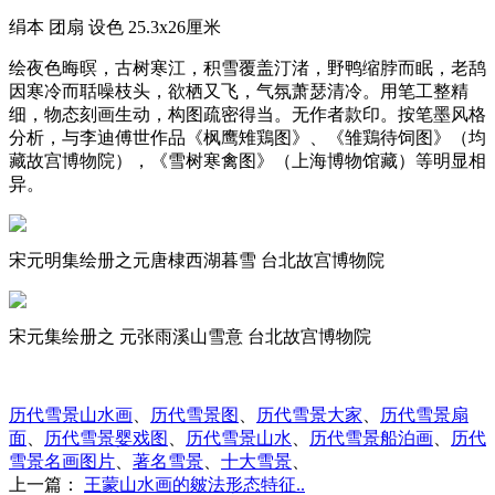
绢本 团扇 设色 25.3x26厘米
绘夜色晦暝，古树寒江，积雪覆盖汀渚，野鸭缩脖而眠，老鸹
因寒冷而聒噪枝头，欲栖又飞，气氛萧瑟清冷。用笔工整精
细，物态刻画生动，构图疏密得当。无作者款印。按笔墨风格
分析，与李迪傅世作品《枫鹰雉鶏图》、《雏鶏待饲图》（均
藏故宫博物院），《雪树寒禽图》（上海博物馆藏）等明显相
异。
宋元明集绘册之元唐棣西湖暮雪 台北故宫博物院
宋元集绘册之 元张雨溪山雪意 台北故宫博物院
历代雪景山水画
、
历代雪景图
、
历代雪景大家
、
历代雪景扇
面
、
历代雪景婴戏图
、
历代雪景山水
、
历代雪景船泊画
、
历代
雪景名画图片
、
著名雪景
、
十大雪景
、
上一篇：
王蒙山水画的皴法形态特征..