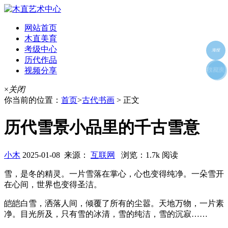
网站首页
木直美育
考级中心
海报
历代作品
视频分享
朋友圈
收藏夹
好友
×
关闭
你当前的位置：
首页
>
古代书画
> 正文
历代雪景小品里的千古雪意
小木
2025-01-08 来源：
互联网
浏览：1.7k 阅读
雪，是冬的精灵。一片雪落在掌心，心也变得纯净。一朵雪开
在心间，世界也变得圣洁。
皑皑白雪，洒落人间，倾覆了所有的尘嚣。天地万物，一片素
净。目光所及，只有雪的冰清，雪的纯洁，雪的沉寂……