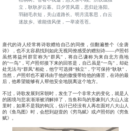
立，耿耿岁云暮。日夕苦风霜，思归赴洛阳。
羽翮毛衣短，关山道路长。明月流客思，白云
迷故乡。谁能借风便，一举凌苍苍。
唐代的诗人经常将诗歌赠给自己的同僚，但翻遍整个《全唐
诗》，也不太容易找到如此无视同僚感受的赠别诗——卢照邻
虽然将益州群官称为“群凤”，将自己谦称为来自北方燕地
的“一鸟”，可卢照邻接下来的回答是，自己虽是“一鸟”，却处
处无法与“群凤”相处，他宁可选择“独立”，宁可保持“耿耿”，
当然，卢照邻也不避讳由于他的傲慢带给他的痛苦，在诗的最
后，他希望能够有人帮他安全地脱离这个地方。
不过，诗歌发展到宋朝时，发生了一个非常大的变化，就是人
的困境与悲哀渐渐被消解掉了，当鱼和鸟的形象到八大山人这
里时，如果不是我的钩沉，估计已经没有人再在面对八大山人
的《鱼鸟图》时，会想到赵壹的《穷鸟赋》或卢照邻的《穷鱼
赋》。