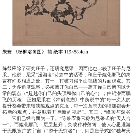
朱耷 《杨柳浴禽图》 轴 纸本 119×58.4cm
陈鼓应除了研究庄子，还研究尼采，因而他也比较了庄子与尼
采。他说，尼采“漫游者”诗篇中的话语，和庄子鲲化鹏飞的寓
言有许多相通之处。其一，打破习俗平面视线的片面观点。其
二，为多角度观察，必须离开你自己——离开你自己所习以为
常的观点（“超越你自己的头顶和你自己的心”）；由鲲潜而鹏
飞的历程，正如尼采在《冲创意志》中所说中的“每一次人的
提升都会带来较狭隘观点的克服，每一次意志力的增加都会开
拓新的观点，并意味着开启新的视野”。其三，“峰顶与深谷
——它们已经合而为一了。”陈鼓应将它称为尼采式的“天人合
一”。而鲲化鹏飞，层层超升，突破种种藩篱，使人心思遨游
于无限宽广的宇宙（“游于无穷者”），则是庄子式的“独与天