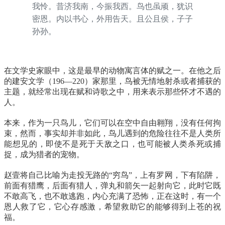
我怜。昔济我南，今振我西。鸟也虽顽，犹识
密恩。内以书心，外用告天。且公且侯，子子
孙孙。
在文学史家眼中，这是最早的动物寓言体的赋之一。在他之后
的建安文学（196—220）家那里，鸟被无情地射杀或者捕获的
主题，就经常出现在赋和诗歌之中，用来表示那些怀才不遇的
人。
本来，作为一只鸟儿，它们可以在空中自由翱翔，没有任何拘
束，然而，事实却并非如此，鸟儿遇到的危险往往不是人类所
能想见的，即使不是死于天敌之口，也可能被人类杀死或捕
捉，成为猎者的宠物。
赵壹将自己比喻为走投无路的“穷鸟”，上有罗网，下有陷阱，
前面有猎鹰，后面有猎人，弹丸和箭矢一起射向它，此时它既
不敢高飞，也不敢逃跑，内心充满了恐怖，正在这时，有一个
恩人救了它，它心存感激，希望救助它的能够得到上苍的祝
福。