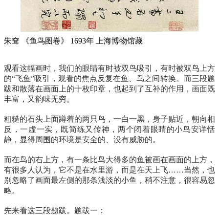
朱耷 《鱼鸟图卷》 1693年 上海博物馆藏
观看这幅画时，我们的眼睛有时被双鸟吸引，有时被双鸟上方
的“飞鱼”吸引，观看的焦点反复在鱼、鸟之间转换。而三段题
跋和散落在画面上的十枚印章，也起到了互补的作用，画面既
丰富，又韵味无穷。
粗糙的石头上面蹲着的两只鸟，一白一黑，身子贴近，朝向相
反，一虚一实，既简练又传神，两个闭着眼睛的小鸟安详恬
静，显得周围的环境是安全的、没有威胁的。
而在鸟的右上方，有一条比鸟大得多的鱼被画在画面的上方，
有很多人认为，它不是在水里游，而是在天上飞……当然，也
别忽略了画面最左侧的那条浅淡的小鱼，稍不注意，很容易忽
略。
先来看这三段题跋。题跋一：