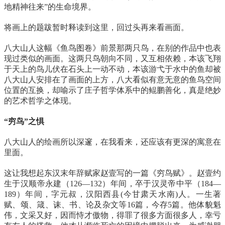
地精神往来”的生命境界。
将画上的题跋暂时释读到这里，回过头再来看画面。
八大山人这幅《鱼鸟图卷》前景那两只鸟，在别的作品中也表
现过类似的画面。这两只鸟朝向不同，又互相依赖，本该飞翔
于天上的鸟儿伏在石头上一动不动，本该游弋于水中的鱼却被
八大山人安排在了画面的上方，八大看似有意无意的鱼鸟空间
位置的互换，却喻示了庄子哲学体系中的鲲鹏善化，真是绝妙
的艺术哲学之体现。
“穷鸟”之惧
八大山人的绘画所以深邃，在我看来，还应该有更深的寓意在
里面。
这让我想起东汉末年辞赋家赵壹写的一篇《穷鸟赋》。赵壹约
生于汉顺帝永建（126—132）年间，卒于汉灵帝中平（184—
189）年间，字元叔，汉阳西县(今甘肃天水南)人。一生著
赋、颂、箴、诔、书、论及杂文等16篇，今存5篇。他体貌魁
伟，文采又好，因而恃才傲物，得罪了很多方面很多人，幸亏