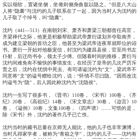
实以细软，置诸坐侧，坐倦则侧身曲肱以隐之。”但是八大山
人将“隐囊”与沈约的儿子联系在了一起，因为当时人为沈约的
儿子取了个绰号，叫“隐囊”。
沈约（441—513）在南朝刘宋、萧齐和萧梁三朝都曾任高官，
齐梁禅代之际，他更是积极帮助梁武帝萧衍谋划并夺取南齐，
成为建立梁朝的首功之臣，他甚至为梁武帝连夜草就即位的诏
书。萧衍一开始对他极宠信，封沈约为建昌县侯，官至尚书左
仆射，后迁尚书令，领太子少傅。但随着时间的推移，萧衍与
沈约间难免有不愉快的事情发生，在经历了皇帝的几次严厉斥
责之后，沈约在忧惧中死去。有司请谥沈约为“文”，梁武帝不
同意将“文”的谥号赠给沈约，说：“怀情不尽曰隐。”因而改沈
约谥号为“隐”，后人因此称沈约为“沈隐侯”。
沈约一生写了很多书，《晋书》110卷，《宋书》100卷，《齐
纪》20卷，《高祖纪》14卷，《宋文章志》30卷，《迩言》10
卷，《谥例》10卷，文集100卷，《四声谱》……可惜的是，
除《宋书》外，沈约的著作几乎已亡佚。
沈约当时的藏书总量在京师无人能比，他的儿子也非常渊博，
当时凡得家学者，被称为“青箱之学”，沈约的儿子——沈约有