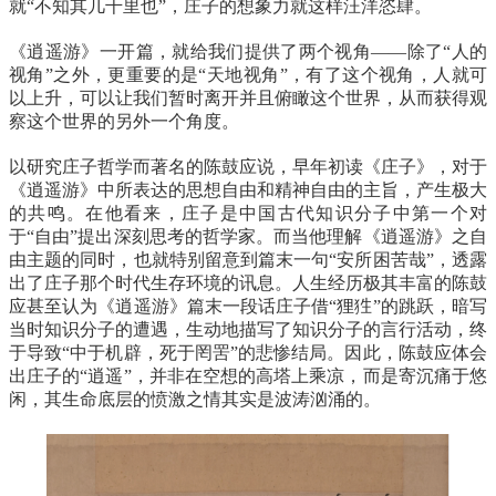
就“不知其几千里也”，庄子的想象力就这样汪洋恣肆。
《逍遥游》一开篇，就给我们提供了两个视角——除了“人的
视角”之外，更重要的是“天地视角”，有了这个视角，人就可
以上升，可以让我们暂时离开并且俯瞰这个世界，从而获得观
察这个世界的另外一个角度。
以研究庄子哲学而著名的陈鼓应说，早年初读《庄子》，对于
《逍遥游》中所表达的思想自由和精神自由的主旨，产生极大
的共鸣。在他看来，庄子是中国古代知识分子中第一个对
于“自由”提出深刻思考的哲学家。而当他理解《逍遥游》之自
由主题的同时，也就特别留意到篇末一句“安所困苦哉”，透露
出了庄子那个时代生存环境的讯息。人生经历极其丰富的陈鼓
应甚至认为《逍遥游》篇末一段话庄子借“狸狌”的跳跃，暗写
当时知识分子的遭遇，生动地描写了知识分子的言行活动，终
于导致“中于机辟，死于罔罟”的悲惨结局。因此，陈鼓应体会
出庄子的“逍遥”，并非在空想的高塔上乘凉，而是寄沉痛于悠
闲，其生命底层的愤激之情其实是波涛汹涌的。