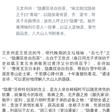
王弇州诗：“隐囊匡坐自煎茶。”南北朝沈隐侯
之子曰“青箱”，以隐侯著有晋、齐、梁书，而
其子亦颇博洽，故世人呼之曰“隐囊”也。杨升
庵博物列引晋人一段事，以证人是物是。黄竹
园品意。八大山人书附卷末。
王弇州是王世贞的号，明代晚期的文坛领袖，“后七子”之
一。“隐囊匡坐自煎茶”，出自于王世贞《春日同尤子求张幼于
史叔载王复元舍弟敬美过黄淳父分韵得花字》，全诗如
下：“麈尾玄言日未斜，隐囊匡坐自煎茶。尊前白雪中郎调，
屋里青山处士家。千里骥心降付酒，十年蓬鬓怯看花。”通读
全诗，可以更好地理解八大山人的题跋。
“隐囊”没有特别深的含义，是古人坐在椅榻时可以随意倚凭的
软囊，就像现今的靠枕、靠褥之类。北齐颜之推《颜氏家训·
勉学》提到，这是六朝时贵家子弟的必备之物：“梁朝全盛之
时，贵游子弟驾长簷车，跟高齿屐，坐棋子方褥，凭斑丝隐
囊，列器玩于左右。”胡三省注《资治通鉴》：“隐囊者，为囊