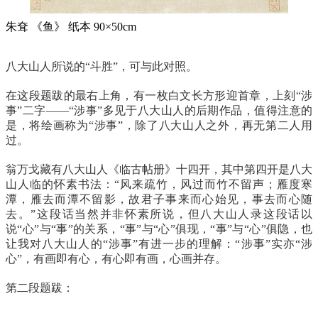
朱耷 《鱼》 纸本 90×50cm
八大山人所说的“斗胜”，可与此对照。
在这段题跋的最右上角，有一枚白文长方形迎首章，上刻“涉
事”二字——“涉事”多见于八大山人的后期作品，值得注意的
是，将绘画称为“涉事”，除了八大山人之外，再无第二人用
过。
翁万戈藏有八大山人《临古帖册》十四开，其中第四开是八大
山人临的怀素书法：“风来疏竹，风过而竹不留声；雁度寒
潭，雁去而潭不留影，故君子事来而心始见，事去而心随
去。”这段话当然并非怀素所说，但八大山人录这段话以
说“心”与“事”的关系，“事”与“心”俱现，“事”与“心”俱隐，也
让我对八大山人的“涉事”有进一步的理解：“涉事”实亦“涉
心”，有画即有心，有心即有画，心画并存。
第二段题跋：