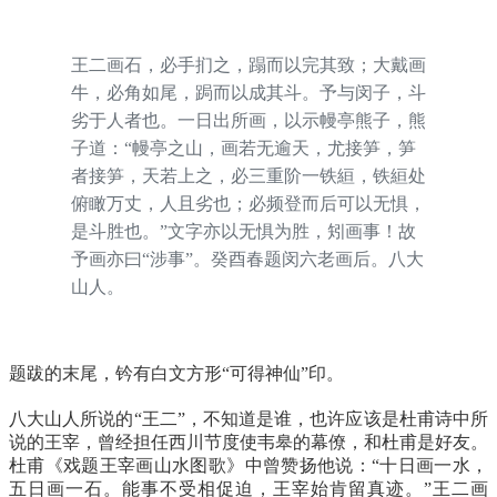
王二画石，必手扪之，蹋而以完其致；大戴画
牛，必角如尾，跼而以成其斗。予与闵子，斗
劣于人者也。一日出所画，以示幔亭熊子，熊
子道：“幔亭之山，画若无逾天，尤接笋，笋
者接笋，天若上之，必三重阶一铁絙，铁絙处
俯瞰万丈，人且劣也；必频登而后可以无惧，
是斗胜也。”文字亦以无惧为胜，矧画事！故
予画亦曰“涉事”。癸酉春题闵六老画后。八大
山人。
题跋的末尾，钤有白文方形“可得神仙”印。
八大山人所说的“王二”，不知道是谁，也许应该是杜甫诗中所
说的王宰，曾经担任西川节度使韦皋的幕僚，和杜甫是好友。
杜甫《戏题王宰画山水图歌》中曾赞扬他说：“十日画一水，
五日画一石。能事不受相促迫，王宰始肯留真迹。”王二画