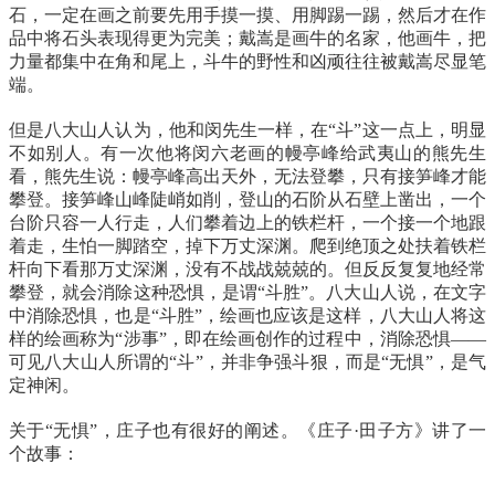
石，一定在画之前要先用手摸一摸、用脚踢一踢，然后才在作
品中将石头表现得更为完美；戴嵩是画牛的名家，他画牛，把
力量都集中在角和尾上，斗牛的野性和凶顽往往被戴嵩尽显笔
端。
但是八大山人认为，他和闵先生一样，在“斗”这一点上，明显
不如别人。有一次他将闵六老画的幔亭峰给武夷山的熊先生
看，熊先生说：幔亭峰高出天外，无法登攀，只有接笋峰才能
攀登。接笋峰山峰陡峭如削，登山的石阶从石壁上凿出，一个
台阶只容一人行走，人们攀着边上的铁栏杆，一个接一个地跟
着走，生怕一脚踏空，掉下万丈深渊。爬到绝顶之处扶着铁栏
杆向下看那万丈深渊，没有不战战兢兢的。但反反复复地经常
攀登，就会消除这种恐惧，是谓“斗胜”。八大山人说，在文字
中消除恐惧，也是“斗胜”，绘画也应该是这样，八大山人将这
样的绘画称为“涉事”，即在绘画创作的过程中，消除恐惧——
可见八大山人所谓的“斗”，并非争强斗狠，而是“无惧”，是气
定神闲。
关于“无惧”，庄子也有很好的阐述。《庄子·田子方》讲了一
个故事：