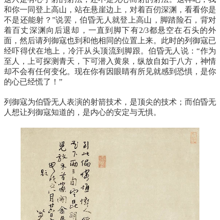
和你一同登上高山，站在悬崖边上，对着百仞深渊，看看你是
不是还能射？”说罢，伯昏无人就登上高山，脚踏险石，背对
着百丈深渊向后退却，一直到脚下有2/3都悬空在石头的外
面，然后请列御寇也到和他相同的位置上来。此时的列御寇已
经吓得伏在地上，冷汗从头顶流到脚跟。伯昏无人说：“作为
至人，上可探测青天，下可潜入黄泉，纵放自如于八方，神情
却不会有任何变化。现在你有因眼睛有所见就感到恐惧，是你
的心已经慌了！”
列御寇为伯昏无人表演的射箭技术，是顶尖的技术；而伯昏无
人想让列御寇知道的，是内心的安定与无惧。