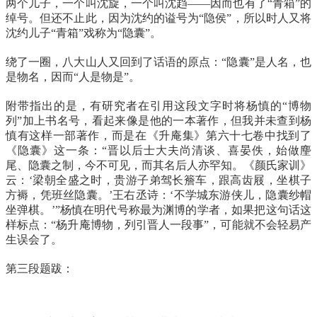
两个儿子，一个叫沈旋，一个叫沈趋——因而也有了“青箱”的
绰号。但还不止此，因为沈约的谥号为“隐侯”，所以时人又将
沈约儿子“青箱”戏称为“隐囊”。
绕了一圈，八大山人又回到了话语的原点：“隐囊”是人名，也
是物名，因而“人是物是”。
附带指出的是，有研究者在引用这段文字时将杨慎的“博物
列”加上书名号，看起来像是他的一本著作，但我并未查到杨
慎有这样一部著作，而是在《升庵集》第六十七卷中找到了
《隐囊》这一条：“晋以后士大夫尚清谈、喜晏佚，始做麈
尾、隐囊之制，今不可见，而其名后人亦罕知。《颜氏家训》
云：‘梁朝全盛之时，贵游子弟驾长簷车，跟高齿屐，坐棋子
方褥，凭班丝隐囊。’王右丞诗：‘不学城东游侠儿，隐囊纱帽
坐弹棋。’”杨慎在明代号称最为渊博的学者，如果把这句话这
样标点：“杨升庵博物，列引晋人一段事”，可能就不会轻易产
生误会了。
第三段题跋：