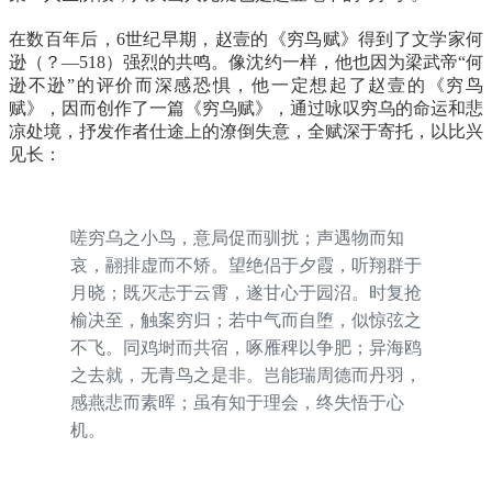
在数百年后，6世纪早期，赵壹的《穷鸟赋》得到了文学家何
逊（？—518）强烈的共鸣。像沈约一样，他也因为梁武帝“何
逊不逊”的评价而深感恐惧，他一定想起了赵壹的《穷鸟
赋》，因而创作了一篇《穷乌赋》，通过咏叹穷乌的命运和悲
凉处境，抒发作者仕途上的潦倒失意，全赋深于寄托，以比兴
见长：
嗟穷乌之小鸟，意局促而驯扰；声遇物而知
哀，翮排虚而不矫。望绝侣于夕霞，听翔群于
月晓；既灭志于云霄，遂甘心于园沼。时复抢
榆决至，触案穷归；若中气而自堕，似惊弦之
不飞。同鸡埘而共宿，啄雁稗以争肥；异海鸥
之去就，无青鸟之是非。岂能瑞周德而丹羽，
感燕悲而素晖；虽有知于理会，终失悟于心
机。