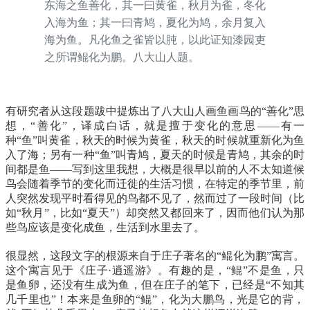
东海之鱼善化，其一曰黄雀，秋月为雀，冬化
入海为鱼；其一曰青鸠，夏化为鸠，余月复入
海为鱼。凡化鱼之雀皆以肫，以此证知漆园吏
之所谓鲲化为鹏。八大山人题。
有研究者从这段题跋中提炼出了八大山人画鱼画鸟的“善化”思
想，“善化”，译成白话，就是擅于变化的意思——有一
种“鱼”叫黄雀，秋天的时候为黄雀，秋天的时候就重新化为鱼
入了海；另有一种“鱼”叫青鸠，夏天的时候是青鸠，其余的时
间都是鱼——写到这里我想，大概是很早以前的人不太知道候
鸟会随着季节的变化而迁徙的生活习惯，在特定的季节里，前
人突然发现平时看得见的鸟都不见了，然而过了一段时间（比
如“秋月”，比如“夏天”）却突然又都回来了，因而他们认为那
些鸟应该是变化成鱼，生活到水里去了。
很显然，这段文字的根源来自于庄子著名的“鲲化为鹏”寓言。
这个寓言见于《庄子·逍遥游》。有趣的是，“鲲”不是鱼，只
是鱼卵，还没有生成为鱼，但在庄子的笔下，已经是“不知其
几千里也”！本来是鱼卵的“鲲”，化为大鹏鸟，光是它的背，