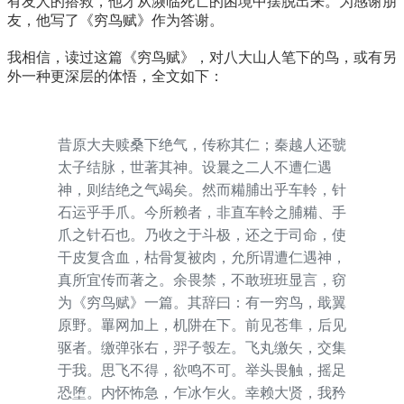
有友人的搭救，他才从濒临死亡的困境中摆脱出来。为感谢朋
友，他写了《穷鸟赋》作为答谢。
我相信，读过这篇《穷鸟赋》，对八大山人笔下的鸟，或有另
外一种更深层的体悟，全文如下：
昔原大夫赎桑下绝气，传称其仁；秦越人还虢
太子结脉，世著其神。设曩之二人不遭仁遇
神，则结绝之气竭矣。然而糒脯出乎车軨，针
石运乎手爪。今所赖者，非直车軨之脯糒、手
爪之针石也。乃收之于斗极，还之于司命，使
干皮复含血，枯骨复被肉，允所谓遭仁遇神，
真所宜传而著之。余畏禁，不敢班班显言，窃
为《穷鸟赋》一篇。其辞曰：有一穷鸟，戢翼
原野。罼网加上，机阱在下。前见苍隼，后见
驱者。缴弹张右，羿子彀左。飞丸缴矢，交集
于我。思飞不得，欲鸣不可。举头畏触，摇足
恐堕。内怀怖急，乍冰乍火。幸赖大贤，我矜