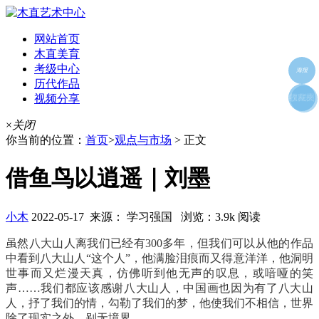
网站首页
木直美育
考级中心
海报
历代作品
视频分享
朋友圈
收藏夹
好友
×
关闭
你当前的位置：
首页
>
观点与市场
> 正文
借鱼鸟以逍遥｜刘墨
小木
2022-05-17 来源： 学习强国 浏览：3.9k 阅读
虽然八大山人离我们已经有300多年，但我们可以从他的作品
中看到八大山人“这个人”，他满脸泪痕而又得意洋洋，他洞明
世事而又烂漫天真，仿佛听到他无声的叹息，或喑哑的笑
声……我们都应该感谢八大山人，中国画也因为有了八大山
人，抒了我们的情，勾勒了我们的梦，他使我们不相信，世界
除了现实之外，别无境界。