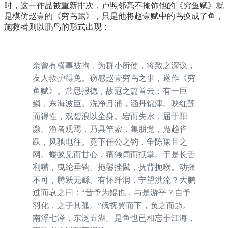
时，这一作品被重新排次，卢照邻毫不掩饰他的《穷鱼赋》就
是模仿赵壹的《穷鸟赋》，只是他将赵壹赋中的鸟换成了鱼，
施救者则以鹏鸟的形式出现：
余曾有横事被拘，为群小所使，将致之深议，
友人救护得免。窃感赵壹穷鸟之事，遂作《穷
鱼赋》。常思报德，故冠之篇首云：有一巨
鳞，东海波臣。洗净月浦，涵丹锦津。映红莲
而得性，戏碧浪以全身。宕而失水，届于阳
濒。渔者观焉，乃具竿索，集朋党，凫趋雀
跃，风驰电往。竞下任公之钓，争陈豫且之
网。蝼蚁见而甘心，獱獭闻而抵掌。于是长舌
利嘴，曳纶垂钩。拖鬐挫鬛，抚背扼喉。动摇
不可，腾跃无繇。有怀纤润，宁望洪流？大鹏
过而哀之曰：“昔予为鲲也，与是游乎？自予
羽化，之子其孤。”俄抚翼而下，负之而趋。
南浮七泽，东泛五湖。是鱼也已相忘于江海，