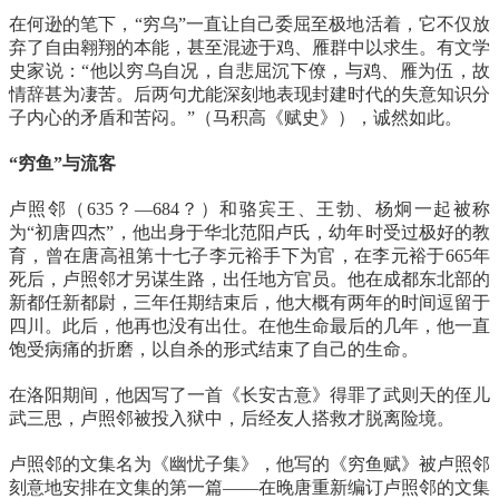
在何逊的笔下，“穷乌”一直让自己委屈至极地活着，它不仅放
弃了自由翱翔的本能，甚至混迹于鸡、雁群中以求生。有文学
史家说：“他以穷乌自况，自悲屈沉下僚，与鸡、雁为伍，故
情辞甚为凄苦。后两句尤能深刻地表现封建时代的失意知识分
子内心的矛盾和苦闷。”（马积高《赋史》），诚然如此。
“穷鱼”与流客
卢照邻（635？—684？）和骆宾王、王勃、杨炯一起被称
为“初唐四杰”，他出身于华北范阳卢氏，幼年时受过极好的教
育，曾在唐高祖第十七子李元裕手下为官，在李元裕于665年
死后，卢照邻才另谋生路，出任地方官员。他在成都东北部的
新都任新都尉，三年任期结束后，他大概有两年的时间逗留于
四川。此后，他再也没有出仕。在他生命最后的几年，他一直
饱受病痛的折磨，以自杀的形式结束了自己的生命。
在洛阳期间，他因写了一首《长安古意》得罪了武则天的侄儿
武三思，卢照邻被投入狱中，后经友人搭救才脱离险境。
卢照邻的文集名为《幽忧子集》，他写的《穷鱼赋》被卢照邻
刻意地安排在文集的第一篇——在晚唐重新编订卢照邻的文集