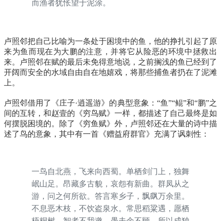
而渔者犹怅望于泥涂。
卢照邻把自己比喻为一条处于困境中的鱼，他的挣扎引起了原
来为鱼而现在为大鹏的注意，并将它从险恶的环境中拯救出
来。卢照邻在赋的最后未免得意地说，之前搁浅的鱼已经到了
开阔而安全的水域自由自在地嬉戏，将那些捕鱼者扔在了泥滩
上。
卢照邻借用了《庄子·逍遥游》的典型意象：“鱼”“鲲”和“鹏”之
间的互转，和赵壹的《穷鸟赋》一样，都描述了自己最终是如
何摆脱困境的。除了《穷鱼赋》外，卢照邻还在大量的诗中描
述了鸟的意象，其中有一首《赠益府群官》充满了讽刺性：
一鸟自北燕，飞来向西蜀。单栖剑门上，独舞
岷山足。昂藏多古貌，哀怨有新曲。群凤从之
游，问之何所欲。答言寒乡子，飘飖万余里。
不息恶木枝，不饮盗泉水。常思稻粱遇，愿栖
梧桐树。智者不我邀，愚夫余不顾。所以成独