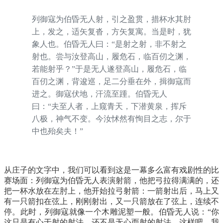
列御寇为伯昏无人射，引之盈贯，措杯水其肘
上，发之，适矢复沓，方矢复寓。当是时，犹
象人也。伯昏无人曰：“是射之射，非不射之
射也。尝与汝登高山，履危石，临百仞之渊，
若能射乎？”于是无人遂登高山，履危石，临
百仞之渊，背逡巡，足二分垂在外，揖御寇而
进之。御寇伏地，汗流至踵。伯昏无人
曰：“夫至人者，上窥青天，下潜黄泉，挥斥
八极，神气不变。今汝怵然有恂目之志，尔于
中也殆矣夫！”
从庄子的文字中，我们可以看到这是一幕多么富有戏剧性的比
赛场面：列御寇为伯昏无人表演射箭，他把弓拉得满满的，还
把一杯水放在左肘上，他开始拉弓射箭：一箭射出后，马上又
有一只箭扣在弦上，刚刚射出，又一只箭放在了弦上，连续不
停。此时，列御寇就像一个木雕泥塑一般。伯昏无人说：“你
这只是有心于射的射法，还不是无心而射的射法。这样吧，我