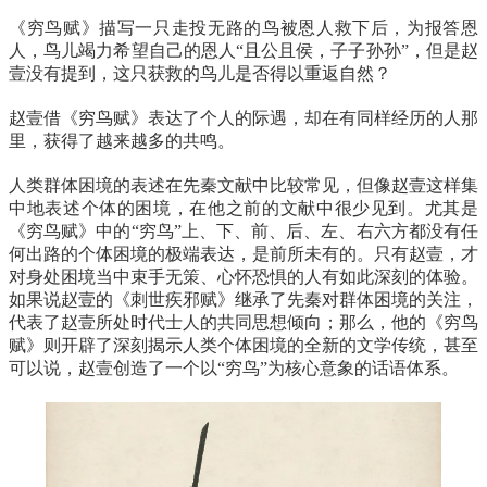
《穷鸟赋》描写一只走投无路的鸟被恩人救下后，为报答恩
人，鸟儿竭力希望自己的恩人“且公且侯，子子孙孙”，但是赵
壹没有提到，这只获救的鸟儿是否得以重返自然？
赵壹借《穷鸟赋》表达了个人的际遇，却在有同样经历的人那
里，获得了越来越多的共鸣。
人类群体困境的表述在先秦文献中比较常见，但像赵壹这样集
中地表述个体的困境，在他之前的文献中很少见到。尤其是
《穷鸟赋》中的“穷鸟”上、下、前、后、左、右六方都没有任
何出路的个体困境的极端表达，是前所未有的。只有赵壹，才
对身处困境当中束手无策、心怀恐惧的人有如此深刻的体验。
如果说赵壹的《刺世疾邪赋》继承了先秦对群体困境的关注，
代表了赵壹所处时代士人的共同思想倾向；那么，他的《穷鸟
赋》则开辟了深刻揭示人类个体困境的全新的文学传统，甚至
可以说，赵壹创造了一个以“穷鸟”为核心意象的话语体系。