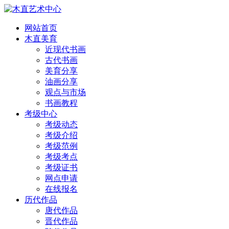
网站首页
木直美育
近现代书画
古代书画
美育分享
油画分享
观点与市场
书画教程
考级中心
考级动态
考级介绍
考级范例
考级考点
考级证书
网点申请
在线报名
历代作品
唐代作品
晋代作品