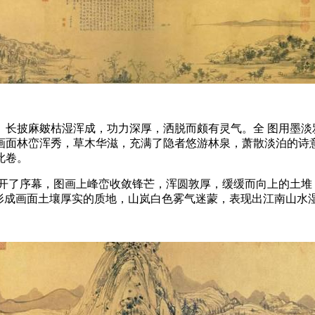
。长披麻皴枯湿浑成，功力深厚，洒脱而颇有灵气。全 图用墨淡
画面林峦浑秀，草木华滋，充满了隐者悠游林泉，萧散淡泊的诗
此卷。
拉开了序幕，图画上峰峦收敛锋芒，浑圆敦厚，缓缓而向上的土堆
，形成画面土壤厚实的质地，山岚白色雾气迷蒙，表现出江南山水