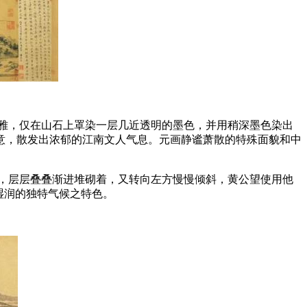
雅，仅在山石上罩染一层几近透明的墨色，并用稍深墨色染出
意，散发出浓郁的江南文人气息。元画静谧萧散的特殊面貌和中
，层层叠叠渐进堆砌着，又转向左方慢慢倾斜，黄公望使用他
湿润的独特气候之特色。