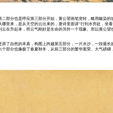
第二部分也是呼应第三部分开始，黄公望画笔突转，略用皴染的
从哪里来，是从天空的云出来的，唐诗里面讲"行到水穷处，坐看
到云在升起来，而云气刚好是生命的另外一个现象。所以黄公望
还原了自然的本真，构图上跨越第五部分，一片水沙，一段最长
六个部分也像极了春夏秋冬，从前三部分的繁华葱荣、大气磅礴