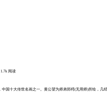
1.7k 阅读
，中国十大传世名画之一。黄公望为师弟郑樗(无用师)所绘，几经