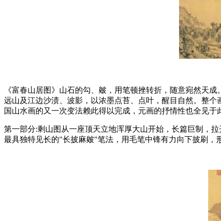
《富春山居图》山石的勾、皴，用笔顿挫转折，随意宛然天成
远山及江边沙渍、波影，以浓墨点苔、点叶，醒目自然。整个
国山水画的又一次变法赖此得以完成，元画的抒情性也全见于
第一部分:剩山图从一座顶天立地浑厚大山开始，长篇巨制，
最具独特见长的"长披麻皴"笔法，用毛笔中锋有力向下披刷