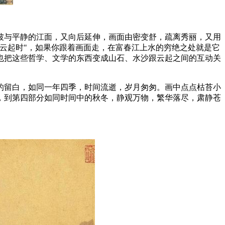
坡与平静的江面，又向后延伸，画面由密变舒，疏离秀丽，又用
云起时"，如果你跟着画面走，在富春江上水的穷绝之处就是它
也把这些哲学、文学的东西变成山石、水沙跟云起之间的互动关
的留白，如同一年四季，时间流逝，岁月匆匆。画中点点枯苔小
，到第四部分如同时间中的秋冬，静观万物，繁华落尽，肃静苍