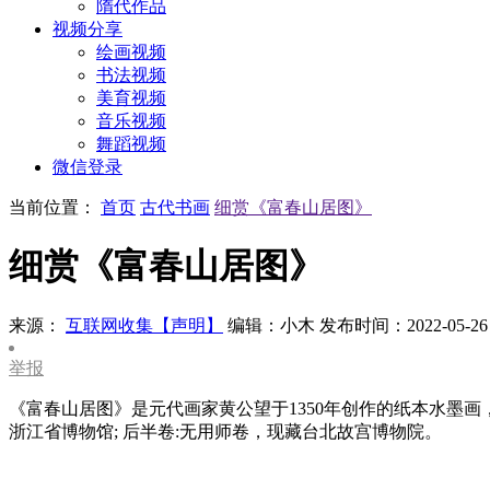
隋代作品
视频分享
绘画视频
书法视频
美育视频
音乐视频
舞蹈视频
微信登录
当前位置：
首页
古代书画
细赏《富春山居图》
细赏《富春山居图》
来源：
互联网收集【声明】
编辑：小木
发布时间：2022-05-26
举报
《富春山居图》是元代画家黄公望于1350年创作的纸本水墨画
浙江省博物馆; 后半卷:无用师卷，现藏台北故宫博物院。